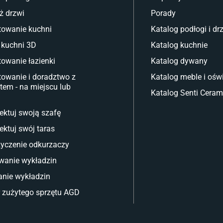
ż drzwi
Porady
towanie kuchni
Katalog podłogi i dr
 kuchni 3D
Katalog kuchnie
towanie łazienki
Katalog dywany
towanie i doradztwo z
Katalog meble i oświ
tem - na miejscu lub
Katalog Senti Ceram
ektuj swoją szafę
ektuj swój taras
yczenie odkurzaczy
wanie wykładzin
nie wykładzin
 zużytego sprzętu AGD