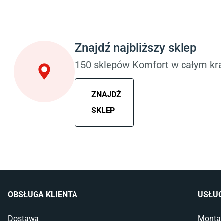
Sypialnia
Pokój dziecięcy
Wykładzina do sypialni
Wykładziny do p
Szafy do sypialni
Meble do pokoju
Łóżka z pojemnikiem
Komody dla dzie
Znajdź najbliższy sklep
Materace piankowe
Szafy dla dzieci
Lampy do sypialni
Łóżka dla dziec
150 sklepów Komfort w całym kra
Kinkiety do sypialni
Lampy w stylu
ZNAJDŹ
SKLEP
OBSŁUGA KLIENTA
USŁU
Dostawa
Monta