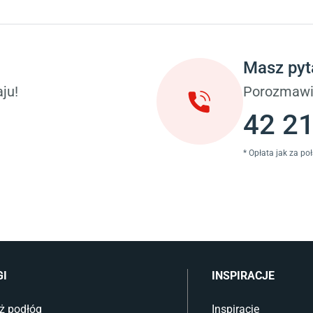
Taras i balkon
okoju dziecięcego
Deski tarasowe kompozytowe
 dziecięcego
Sztuczna trawa miękka
ci
Koce i pledy
Masz pyt
Płytki tarasowe
ka (młodzieżowe)
Płytki na balkon
ju!
Porozmawi
 młodzieżowym
Lampy stojące LED
42 21
* Opłata jak za po
GI
INSPIRACJE
ż podłóg
Inspiracje