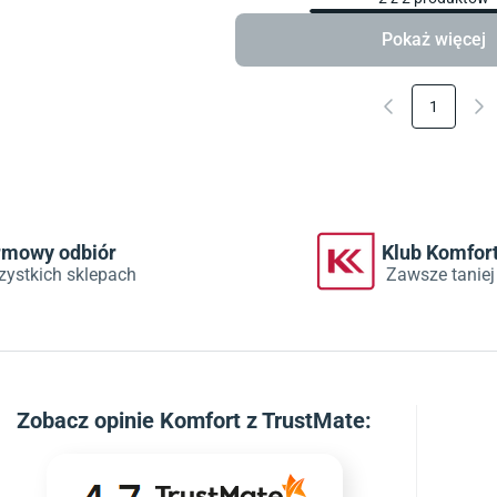
Pokaż więcej
1
rmowy odbiór
Klub Komfor
zystkich sklepach
Zawsze taniej
Zobacz
opinie Komfort z TrustMate
: