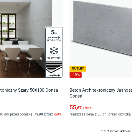
OUTLET
-
19
%
ktoniczny Szary 50X100 Consa
Beton Architektoniczny Jasnos
Consa
55
,67
zł/
szt
30 dni przed obniżką:
79
,90
zł/
szt
-
60
%
Najniższa cena z 30 dni przed obniżką:
2
z
2
produktów