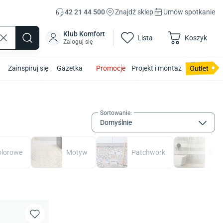
42 21 44 500
Znajdź sklep
Umów spotkanie
Klub Komfort
Lista
Koszyk
Zaloguj się
Zainspiruj się
Gazetka
Promocje
Projekt i montaż
Sortowanie
:
Domyślnie
lorowe
Motyw
Patchwork
Inne