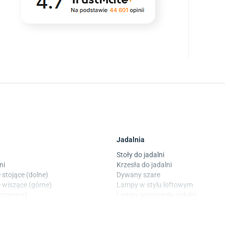
Jadalnia
Stoły do jadalni
ni
Krzesła do jadalni
 stojące (dolne)
Dywany szare
 wiszące (górne)
Lampy w stylu loftowym
wozmywak
Lampy wiszące do jadalni
 laminowane
Witryny do jadalni