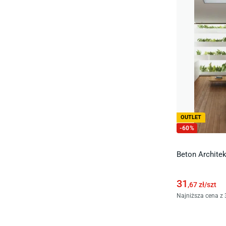
OUTLET
-
60
%
Beton Archite
31
,67
zł/
szt
Najniższa cena z 