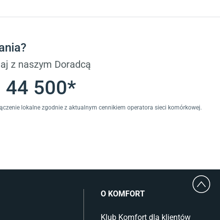
Płytki
Płytki betonowe
Płytki Cersanit
Płytki wielkoformatowe
ania?
Gres (szkliwiony)
Glazura
aj z naszym Doradcą
Płytki marmurowe
 44 500*
łączenie lokalne zgodnie z aktualnym cennikiem operatora sieci komórkowej.
O KOMFORT
Klub Komfort dla klientów