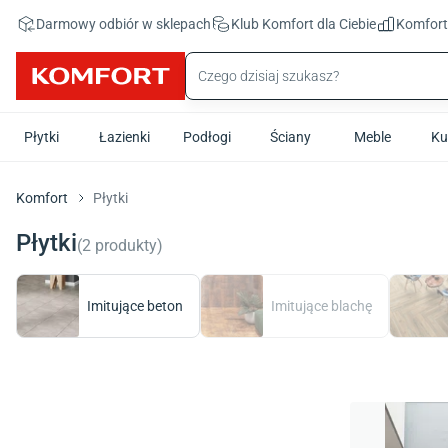
Przejdź do treści głównej
Darmowy odbiór w sklepach
Klub Komfort
dla Ciebie
Komfor
Płytki
Łazienki
Podłogi
Ściany
Meble
Ku
Komfort
Płytki
Płytki
(
2
produkty
)
Imitujące beton
Imitujące blachę