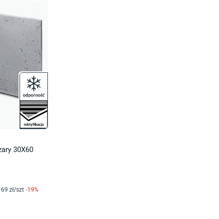
zary 30X60
69
zł/
szt
-
19
%