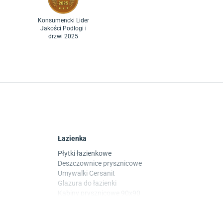
Konsumencki Lider
Jakości Podłogi i
drzwi 2025
Łazienka
Płytki łazienkowe
Deszczownice prysznicowe
Umywalki Cersanit
Glazura do łazienki
Kabiny prysznicowe 90x90
Wanny Cersanit