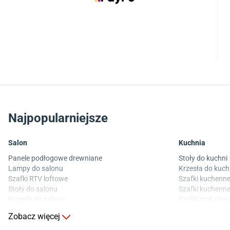
Najpopularniejsze
Salon
Kuchnia
Panele podłogowe drewniane
Stoły do kuchni
Lampy do salonu
Krzesła do kuch
Szafki RTV loftowe
Szafki kuchenne
Stoły do salonu
Szafki kuchenne
Krzesła do salonu
Szafki pod zle
Komody do salonu
Blaty kuchenne
Zobacz więcej