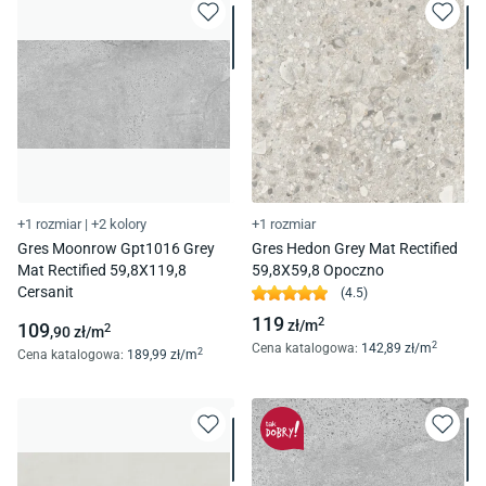
+1 rozmiar
|
+2 kolory
+1 rozmiar
Gres Moonrow Gpt1016 Grey
Gres Hedon Grey Mat Rectified
Mat Rectified 59,8X119,8
59,8X59,8 Opoczno
Cersanit
(
4.5
)
119
2
zł/
m
109
2
,90
zł/
m
2
Cena katalogowa
:
142
,89
zł/
m
2
Cena katalogowa
:
189
,99
zł/
m