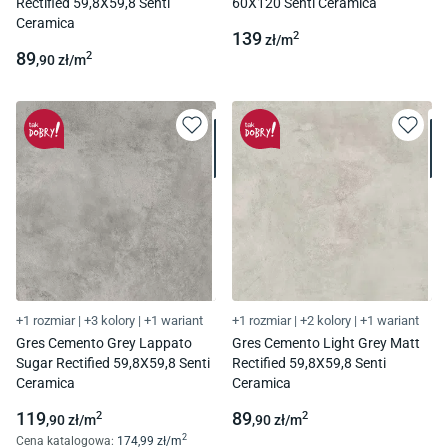
Rectified 59,8X59,8 Senti
60X120 Senti Ceramica
Ceramica
139
2
zł/
m
89
2
,90
zł/
m
+1 rozmiar
|
+3 kolory
|
+1 wariant
+1 rozmiar
|
+2 kolory
|
+1 wariant
Gres Cemento Grey Lappato
Gres Cemento Light Grey Matt
Sugar Rectified 59,8X59,8 Senti
Rectified 59,8X59,8 Senti
Ceramica
Ceramica
119
89
2
2
,90
zł/
m
,90
zł/
m
2
Cena katalogowa
:
174
,99
zł/
m