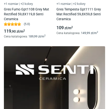
+1 rozmiar
|
+2 kolory
+1 rozmiar
|
+2 kolory
Gres Fumo Gpt1108 Grey Mat
Gres Tempesta Gpt1111 Grey
Rectified 59,8X119,8 Senti
Mat Rectified 59,8X59,8 Senti
Ceramica
Ceramica
(
5.0
)
109
2
zł/
m
119
2
,90
zł/
m
2
Cena katalogowa
:
149
,99
zł/
m
2
Cena katalogowa
:
189
,99
zł/
m