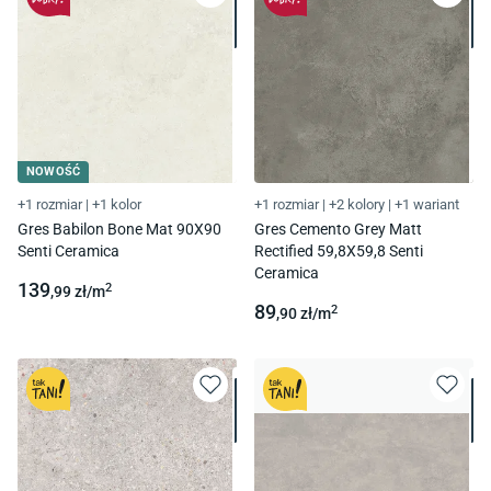
NOWOŚĆ
+1 rozmiar
|
+1 kolor
+1 rozmiar
|
+2 kolory
|
+1 wariant
Gres Babilon Bone Mat 90X90
Gres Cemento Grey Matt
Senti Ceramica
Rectified 59,8X59,8 Senti
Ceramica
139
2
,99
zł/
m
89
2
,90
zł/
m