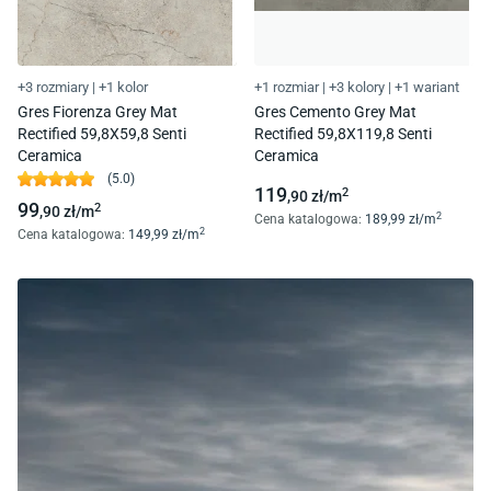
+3 rozmiary
|
+1 kolor
+1 rozmiar
|
+3 kolory
|
+1 wariant
Gres Fiorenza Grey Mat
Gres Cemento Grey Mat
Rectified 59,8X59,8 Senti
Rectified 59,8X119,8 Senti
Ceramica
Ceramica
(
5.0
)
119
2
,90
zł/
m
99
2
,90
zł/
m
2
Cena katalogowa
:
189
,99
zł/
m
2
Cena katalogowa
:
149
,99
zł/
m