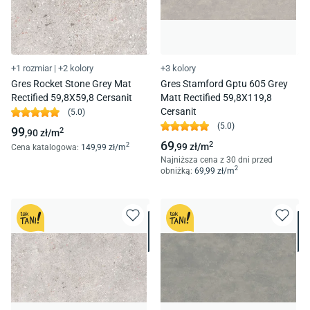
+1 rozmiar
|
+2 kolory
+3 kolory
Gres Rocket Stone Grey Mat
Gres Stamford Gptu 605 Grey
Rectified 59,8X59,8 Cersanit
Matt Rectified 59,8X119,8
Cersanit
(
5.0
)
(
5.0
)
99
2
,90
zł/
m
69
2
,99
zł/
m
2
Cena katalogowa
:
149
,99
zł/
m
Najniższa cena z 30 dni przed
2
obniżką:
69
,99
zł/
m