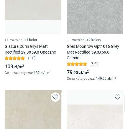
+1 rozmiar
|
+1 kolor
+1 rozmiar
|
+2 kolory
Glazura Durin Grys Matt
Gres Moonrow Gpt1016 Grey
Rectified 29,8X59,8 Opoczno
Mat Rectified 59,8X59,8
Cersanit
(
5.0
)
(
5.0
)
109
2
zł/
m
79
2
,90
zł/
m
2
Cena katalogowa
:
132
zł/
m
2
Cena katalogowa
:
149
,99
zł/
m