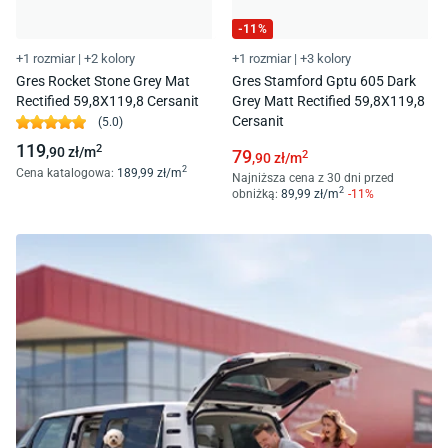
-
11
%
+1 rozmiar
|
+2 kolory
+1 rozmiar
|
+3 kolory
Gres Rocket Stone Grey Mat
Gres Stamford Gptu 605 Dark
Rectified 59,8X119,8 Cersanit
Grey Matt Rectified 59,8X119,8
Cersanit
(
5.0
)
119
2
,90
zł/
m
79
2
,90
zł/
m
2
Cena katalogowa
:
189
,99
zł/
m
Najniższa cena z 30 dni przed
2
obniżką:
89
,99
zł/
m
-
11
%