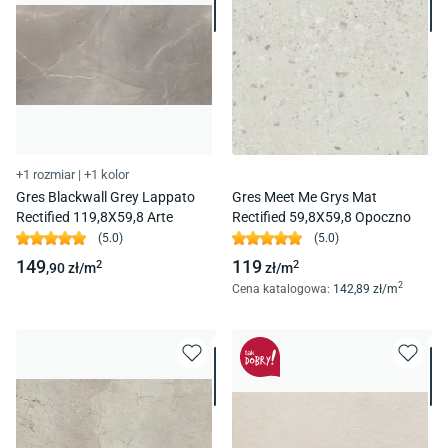
+1 rozmiar
|
+1 kolor
Gres Blackwall Grey Lappato
Gres Meet Me Grys Mat
Rectified 119,8X59,8 Arte
Rectified 59,8X59,8 Opoczno
(
5.0
)
(
5.0
)
149
119
2
2
,90
zł/
m
zł/
m
2
Cena katalogowa
:
142
,89
zł/
m