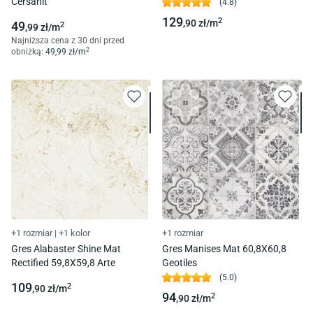
Cersanit
(
4.8
)
129
2
,90
zł/
m
49
2
,99
zł/
m
Najniższa cena z 30 dni przed
2
obniżką:
49
,99
zł/
m
+1 rozmiar
|
+1 kolor
+1 rozmiar
Gres Alabaster Shine Mat
Gres Manises Mat 60,8X60,8
Rectified 59,8X59,8 Arte
Geotiles
(
5.0
)
109
2
,90
zł/
m
94
2
,90
zł/
m