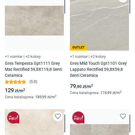
OUTLET
+1 rozmiar
|
+2 kolory
+1 rozmiar
|
+2 kolory
Gres Tempesta Gpt1111 Grey
Gres Mild Touch Gpt1101 Grey
Mat Rectified 59,8X119,8 Senti
Lappato Rectified 59,8X59,8
Ceramica
Senti Ceramica
(
5.0
)
79
2
,90
zł/
m
129
2
zł/
m
2
Cena katalogowa
:
174
,99
zł/
m
2
Cena katalogowa
:
189
,99
zł/
m