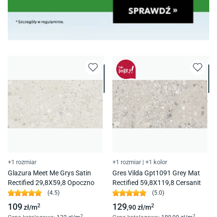
+1 rozmiar
+1 rozmiar
|
+1 kolor
Glazura Meet Me Grys Satin
Gres Vilda Gpt1091 Grey Mat
Rectified 29,8X59,8 Opoczno
Rectified 59,8X119,8 Cersanit
(
4.5
)
(
5.0
)
109
129
2
2
zł/
m
,90
zł/
m
2
2