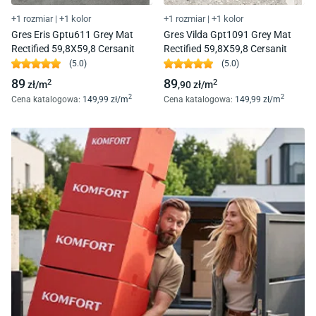
+1 rozmiar
|
+1 kolor
+1 rozmiar
|
+1 kolor
Gres Eris Gptu611 Grey Mat
Gres Vilda Gpt1091 Grey Mat
Rectified 59,8X59,8 Cersanit
Rectified 59,8X59,8 Cersanit
(
5.0
)
(
5.0
)
89
89
2
2
zł/
m
,90
zł/
m
2
2
Cena katalogowa
:
149
,99
zł/
m
Cena katalogowa
:
149
,99
zł/
m