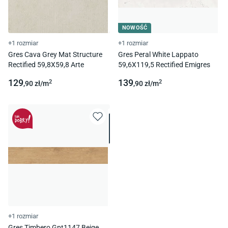
NOWOŚĆ
+1 rozmiar
+1 rozmiar
Gres Cava Grey Mat Structure
Gres Peral White Lappato
Rectified 59,8X59,8 Arte
59,6X119,5 Rectified Emigres
129
139
2
2
,90
zł/
m
,90
zł/
m
+1 rozmiar
Gres Timbero Gpt1147 Beige