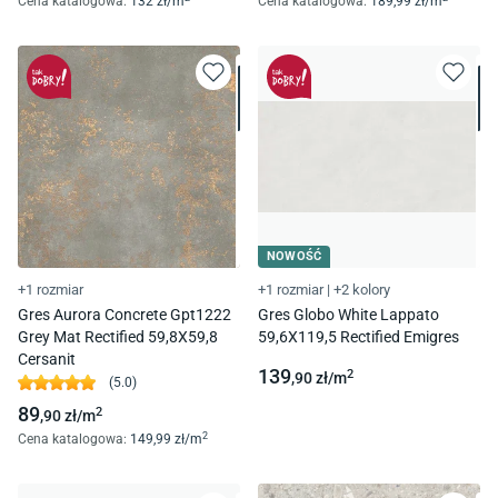
Cena katalogowa
:
132
zł/
m
Cena katalogowa
:
189
,99
zł/
m
NOWOŚĆ
+1 rozmiar
+1 rozmiar
|
+2 kolory
Gres Aurora Concrete Gpt1222
Gres Globo White Lappato
Grey Mat Rectified 59,8X59,8
59,6X119,5 Rectified Emigres
Cersanit
139
2
,90
zł/
m
(
5.0
)
89
2
,90
zł/
m
2
Cena katalogowa
:
149
,99
zł/
m