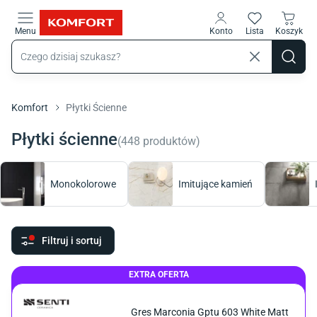
Przejdź do treści głównej
Menu
Konto
Lista
Koszyk
Komfort
Płytki Ścienne
Płytki ścienne
(
448
produktów
)
Monokolorowe
Imitujące kamień
Filtruj i sortuj
EXTRA OFERTA
Gres Marconia Gptu 603 White Matt