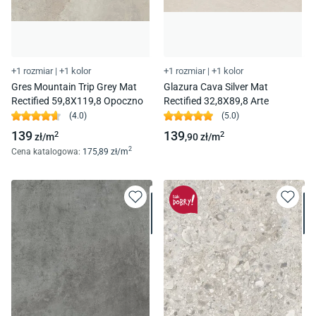
+1 rozmiar
|
+1 kolor
+1 rozmiar
|
+1 kolor
Gres Mountain Trip Grey Mat
Glazura Cava Silver Mat
Rectified 59,8X119,8 Opoczno
Rectified 32,8X89,8 Arte
(
4.0
)
(
5.0
)
139
139
2
2
zł/
m
,90
zł/
m
2
Cena katalogowa
:
175
,89
zł/
m