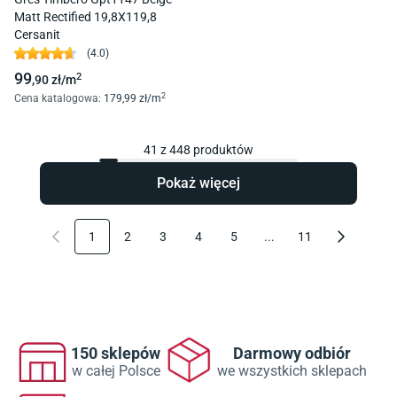
Matt Rectified 19,8X119,8
Cersanit
(
4.0
)
99
2
,90
zł/
m
2
Cena katalogowa
:
179
,99
zł/
m
41
z
448
produktów
Pokaż więcej
1
2
3
4
5
...
11
150 sklepów
Darmowy odbiór
w całej Polsce
we wszystkich sklepach