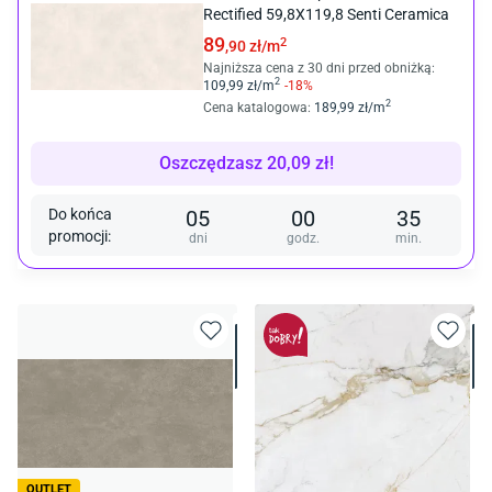
Rectified 59,8X119,8 Senti Ceramica
89
2
,90
zł/
m
Najniższa cena z 30 dni przed obniżką:
2
109
,99
zł/
m
-
18
%
2
Cena katalogowa
:
189
,99
zł/
m
Oszczędzasz
20,09
zł
!
Do końca
05
00
35
promocji
:
dni
godz.
min.
OUTLET