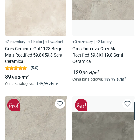
+2 rozmiary
|
+1 kolor
|
+1 wariant
+3 rozmiary
|
+2 kolory
Gres Cemento Gpt1123 Beige
Gres Fiorenza Grey Mat
Matt Rectified 59,8X59,8 Senti
Rectified 59,8X119,8 Senti
Ceramica
Ceramica
(
5.0
)
129
2
,90
zł/
m
89
2
,90
zł/
m
2
Cena katalogowa
:
189
,99
zł/
m
2
Cena katalogowa
:
149
,99
zł/
m