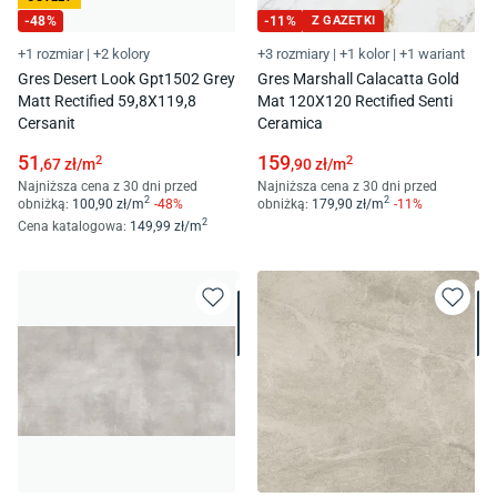
-
48
%
-
11
%
Z GAZETKI
+1 rozmiar
|
+2 kolory
+3 rozmiary
|
+1 kolor
|
+1 wariant
Gres Desert Look Gpt1502 Grey
Gres Marshall Calacatta Gold
Matt Rectified 59,8X119,8
Mat 120X120 Rectified Senti
Cersanit
Ceramica
51
159
2
2
,67
zł/
m
,90
zł/
m
Najniższa cena z 30 dni przed
Najniższa cena z 30 dni przed
2
2
obniżką:
100
,90
zł/
m
-
48
%
obniżką:
179
,90
zł/
m
-
11
%
2
Cena katalogowa
:
149
,99
zł/
m