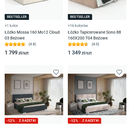
BESTSELLER
BESTSELLER
+1 kolor
+16 kolorów
Łóżko Mossa 160 Mo12 Cloud
Łóżko Tapicerowane Sono 88
03 Beżowe
160X200 T04 Beżowe
(
4.8
)
(
4.0
)
1 799
1 349
zł/
szt
zł/
szt
-
12
%
Z GAZETKI
-
12
%
Z GAZETKI