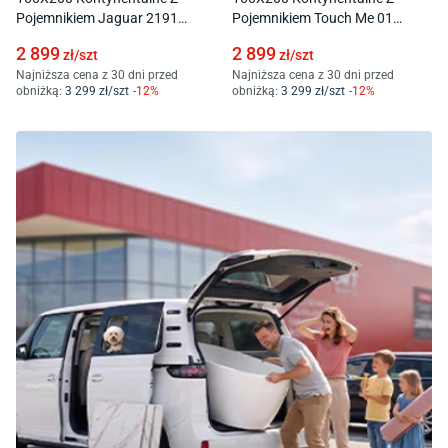
Pojemnikiem Jaguar 2191
Pojemnikiem Touch Me 01
Grafitowe
Kremowe
2 899
2 899
zł/
szt
zł/
szt
Najniższa cena z 30 dni przed
Najniższa cena z 30 dni przed
obniżką:
3 299
zł/
szt
-
12
%
obniżką:
3 299
zł/
szt
-
12
%