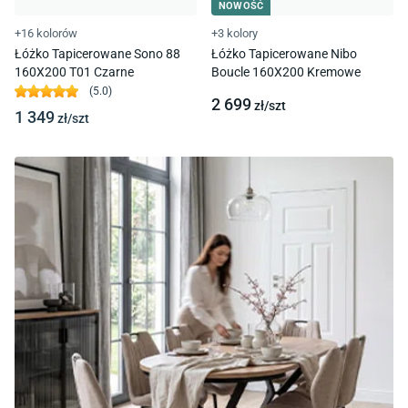
NOWOŚĆ
+16 kolorów
+3 kolory
Łóżko Tapicerowane Sono 88
Łóżko Tapicerowane Nibo
160X200 T01 Czarne
Boucle 160X200 Kremowe
(
5.0
)
2 699
zł/
szt
1 349
zł/
szt