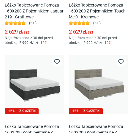
Łóżko Tapicerowane Pomoza
Łóżko Tapicerowane Pomoza
160X200 Z Pojemnikiem Jaguar
160X200 Z Pojemnikiem Touch
2191 Grafitowe
Me 01 Kremowe
(
5.0
)
(
5.0
)
2 629
2 629
zł/
szt
zł/
szt
Najniższa cena z 30 dni przed
Najniższa cena z 30 dni przed
obniżką:
2 999
zł/
szt
-
12
%
obniżką:
2 999
zł/
szt
-
12
%
-
12
%
Z GAZETKI
-
12
%
Z GAZETKI
Łóżko Tapicerowane Pomoza
Łóżko Tapicerowane Pomoza
160X200 Kontynentalne Z
160X200 Kontynentalne Z