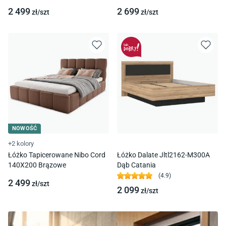
2 499
2 699
zł/
szt
zł/
szt
NOWOŚĆ
+2 kolory
Łóżko Tapicerowane Nibo Cord
Łóżko Dalate Jltl2162-M300A
140X200 Brązowe
Dąb Catania
(
4.9
)
2 499
zł/
szt
2 099
zł/
szt