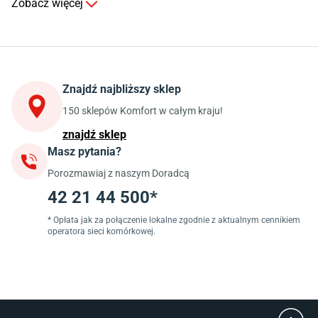
Zobacz więcej
Kuchnia
Stoły do kuchni
Krzesła do kuchni
Szafki kuchenne stojące (dolne)
Znajdź najbliższy sklep
Szafki kuchenne wiszące (górne)
Szafki pod zlewozmywak
150 sklepów Komfort w całym kraju!
Blaty kuchenne laminowane
znajdź sklep
Masz pytania?
Jadalnia
Porozmawiaj z naszym Doradcą
Stoły do jadalni
Krzesła do jadalni
42 21 44 500*
Dywany szare
Lampy w stylu loftowym
* Opłata jak za połączenie lokalne zgodnie z aktualnym cennikiem
operatora sieci komórkowej.
Lampy wiszące do jadalni
Witryny do jadalni
Łazienka
Płytki łazienkowe