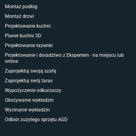
Montaż podłóg
Taras i balkon
Montaż drzwi
Deski tarasowe kompozytowe
Projektowanie kuchni
Sztuczna trawa miękka
Koce i pledy
Planer kuchni 3D
Płytki tarasowe
Projektowanie łazienki
Płytki na balkon
Lampy stojące LED
Projektowanie i doradztwo z Ekspertem - na miejscu lub
online
Płytki
Zaprojektuj swoją szafę
Płytki betonowe
Zaprojektuj swój taras
Płytki Cersanit
Płytki wielkoformatowe
Wypożyczenie odkurzaczy
Gres (szkliwiony)
Obszywanie wykładzin
Glazura
Płytki marmurowe
Wycinanie wykładzin
Odbiór zużytego sprzętu AGD