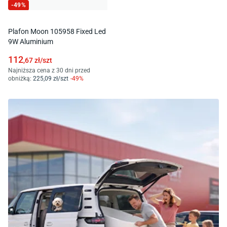
-
49
%
Plafon Moon 105958 Fixed Led
9W Aluminium
112
,67
zł/
szt
Najniższa cena z 30 dni przed
obniżką:
225
,09
zł/
szt
-
49
%