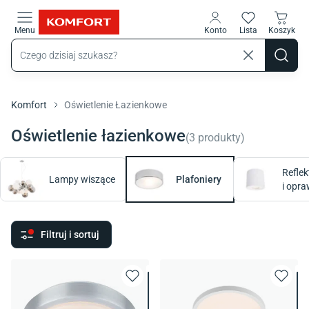
Przejdź do treści głównej
Menu
Konto
Lista
Koszyk
Komfort
Oświetlenie Łazienkowe
Oświetlenie łazienkowe
(
3
produkty
)
Reflek
Lampy wiszące
Plafoniery
i opr
Filtruj i sortuj