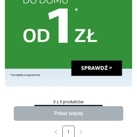
3
z
3
produktów
Pokaż więcej
1