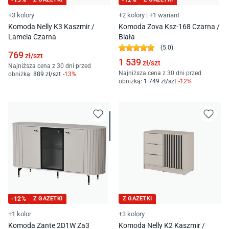
-
13
%
-
12
%
+3 kolory
+2 kolory
|
+1 wariant
Komoda Nelly K3 Kaszmir /
Komoda Zova Ksz-168 Czarna /
Lamela Czarna
Biała
(
5.0
)
769
zł/
szt
1 539
zł/
szt
Najniższa cena z 30 dni przed
Najniższa cena z 30 dni przed
obniżką:
889
zł/
szt
-
13
%
obniżką:
1 749
zł/
szt
-
12
%
-
12
%
Z GAZETKI
Z GAZETKI
+1 kolor
+3 kolory
Komoda Zante 2D1W Za3
Komoda Nelly K2 Kaszmir /