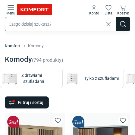
Przejdź do treści głównej
Menu
Konto
Lista
Koszyk
Komfort
Komody
Komody
(
794
produkty
)
Z drzwiami
Tylko z szufladami
i szufladami
Filtruj i sortuj