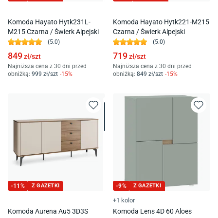
Komoda Hayato Hytk231L-
Komoda Hayato Hytk221-M215
M215 Czarna / Świerk Alpejski
Czarna / Świerk Alpejski
(
5.0
)
(
5.0
)
849
719
zł/
szt
zł/
szt
Najniższa cena z 30 dni przed
Najniższa cena z 30 dni przed
obniżką:
999
zł/
szt
-
15
%
obniżką:
849
zł/
szt
-
15
%
-
11
%
Z GAZETKI
-
9
%
Z GAZETKI
+1 kolor
Komoda Aurena Au5 3D3S
Komoda Lens 4D 60 Aloes