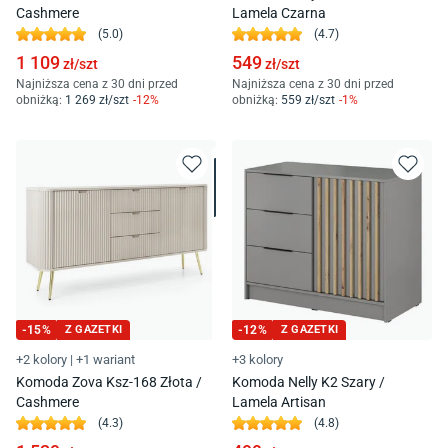
Cashmere
Lamela Czarna
(
5.0
)
(
4.7
)
1 109
549
zł/
szt
zł/
szt
Najniższa cena z 30 dni przed
Najniższa cena z 30 dni przed
obniżką:
1 269
zł/
szt
-
12
%
obniżką:
559
zł/
szt
-
1
%
-
15
%
Z GAZETKI
-
12
%
Z GAZETKI
+2 kolory
|
+1 wariant
+3 kolory
Komoda Zova Ksz-168 Złota /
Komoda Nelly K2 Szary /
Cashmere
Lamela Artisan
(
4.3
)
(
4.8
)