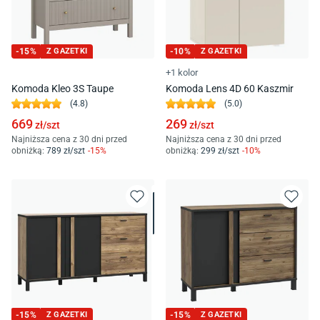
-
15
%
Z GAZETKI
-
10
%
Z GAZETKI
+1 kolor
Komoda Kleo 3S Taupe
Komoda Lens 4D 60 Kaszmir
(
4.8
)
(
5.0
)
669
269
zł/
szt
zł/
szt
Najniższa cena z 30 dni przed
Najniższa cena z 30 dni przed
obniżką:
789
zł/
szt
-
15
%
obniżką:
299
zł/
szt
-
10
%
-
15
%
Z GAZETKI
-
15
%
Z GAZETKI