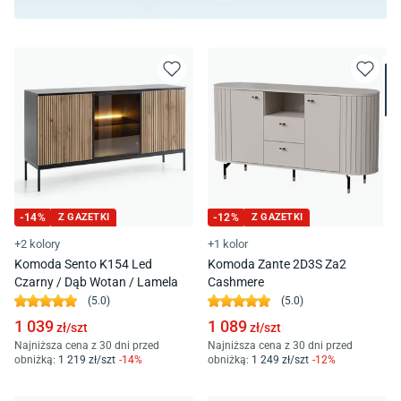
-
14
%
Z GAZETKI
-
12
%
Z GAZETKI
+2 kolory
+1 kolor
Komoda Sento K154 Led
Komoda Zante 2D3S Za2
Czarny / Dąb Wotan / Lamela
Cashmere
(
5.0
)
(
5.0
)
1 039
1 089
zł/
szt
zł/
szt
Najniższa cena z 30 dni przed
Najniższa cena z 30 dni przed
obniżką:
1 219
zł/
szt
-
14
%
obniżką:
1 249
zł/
szt
-
12
%