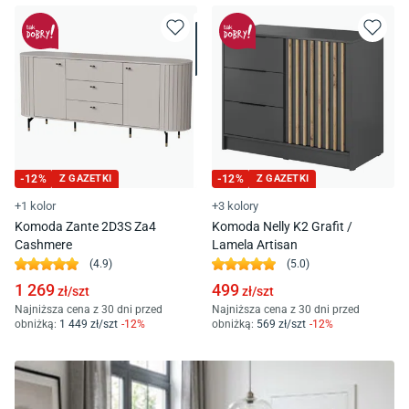
-
12
%
Z GAZETKI
-
12
%
Z GAZETKI
+1 kolor
+3 kolory
Komoda Zante 2D3S Za4
Komoda Nelly K2 Grafit /
Cashmere
Lamela Artisan
(
4.9
)
(
5.0
)
1 269
499
zł/
szt
zł/
szt
Najniższa cena z 30 dni przed
Najniższa cena z 30 dni przed
obniżką:
1 449
zł/
szt
-
12
%
obniżką:
569
zł/
szt
-
12
%