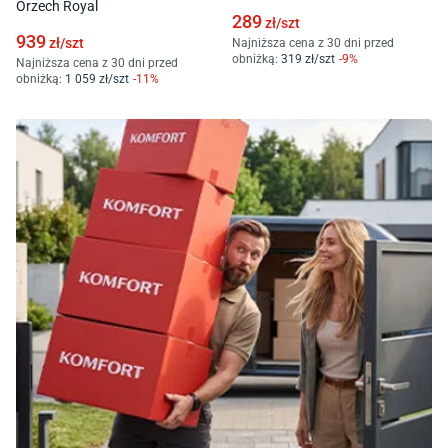
Orzech Royal
289
zł/
szt
939
zł/
szt
Najniższa cena z 30 dni przed
obniżką:
319
zł/
szt
-
9
%
Najniższa cena z 30 dni przed
obniżką:
1 059
zł/
szt
-
11
%