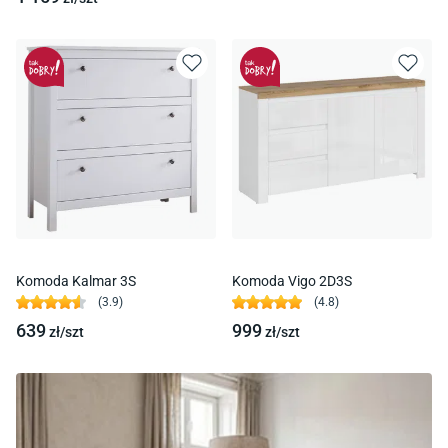
Komoda Kalmar 3S
Komoda Vigo 2D3S
(
3.9
)
(
4.8
)
639
999
zł/
szt
zł/
szt