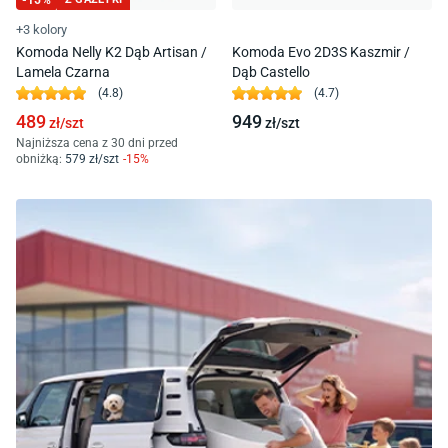
-
15
%
+3 kolory
Komoda Nelly K2 Dąb Artisan /
Komoda Evo 2D3S Kaszmir /
Lamela Czarna
Dąb Castello
(
4.8
)
(
4.7
)
489
949
zł/
szt
zł/
szt
Najniższa cena z 30 dni przed
obniżką:
579
zł/
szt
-
15
%