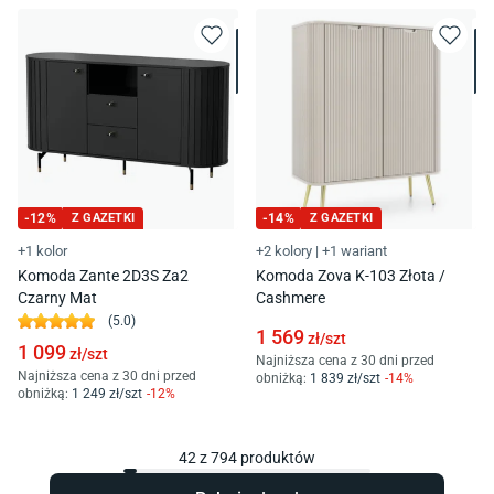
-
12
%
Z GAZETKI
-
14
%
Z GAZETKI
+1 kolor
+2 kolory
|
+1 wariant
Komoda Zante 2D3S Za2
Komoda Zova K-103 Złota /
Czarny Mat
Cashmere
(
5.0
)
1 569
zł/
szt
1 099
zł/
szt
Najniższa cena z 30 dni przed
Najniższa cena z 30 dni przed
obniżką:
1 839
zł/
szt
-
14
%
obniżką:
1 249
zł/
szt
-
12
%
42
z
794
produktów