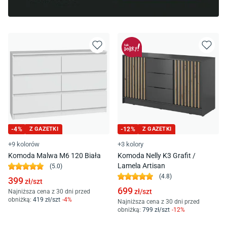
-
4
%
Z GAZETKI
-
12
%
Z GAZETKI
+9 kolorów
+3 kolory
Komoda Malwa M6 120 Biała
Komoda Nelly K3 Grafit /
Lamela Artisan
(
5.0
)
(
4.8
)
399
zł/
szt
699
zł/
szt
Najniższa cena z 30 dni przed
obniżką:
419
zł/
szt
-
4
%
Najniższa cena z 30 dni przed
obniżką:
799
zł/
szt
-
12
%