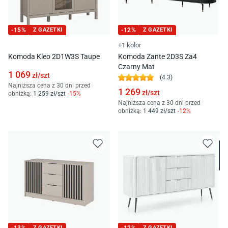
-
15
%
Z GAZETKI
-
12
%
Z GAZETKI
+1 kolor
Komoda Kleo 2D1W3S Taupe
Komoda Zante 2D3S Za4
Czarny Mat
1 069
zł/
szt
(
4.3
)
Najniższa cena z 30 dni przed
1 269
zł/
szt
obniżką:
1 259
zł/
szt
-
15
%
Najniższa cena z 30 dni przed
obniżką:
1 449
zł/
szt
-
12
%
Z GAZETKI
Z GAZETKI