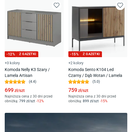
-
12
%
Z GAZETKI
-
15
%
Z GAZETKI
+3 kolory
+2 kolory
Komoda Nelly K3 Szary /
Komoda Sento K104 Led
Lamela Artisan
Czarny / Dąb Wotan / Lamela
(
4.4
)
(
5.0
)
699
759
zł/
szt
zł/
szt
Najniższa cena z 30 dni przed
Najniższa cena z 30 dni przed
obniżką:
799
zł/
szt
-
12
%
obniżką:
899
zł/
szt
-
15
%