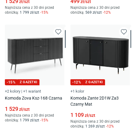
1 529
499
zł/
szt
zł/
szt
Najniższa cena z 30 dni przed
Najniższa cena z 30 dni przed
obniżką:
1 799
zł/
szt
-
15
%
obniżką:
569
zł/
szt
-
12
%
-
15
%
Z GAZETKI
-
12
%
Z GAZETKI
+2 kolory
|
+1 wariant
+1 kolor
Komoda Zova Ksz-168 Czarna
Komoda Zante 2D1W Za3
Czarny Mat
1 529
zł/
szt
1 109
zł/
szt
Najniższa cena z 30 dni przed
obniżką:
1 799
zł/
szt
-
15
%
Najniższa cena z 30 dni przed
obniżką:
1 269
zł/
szt
-
12
%