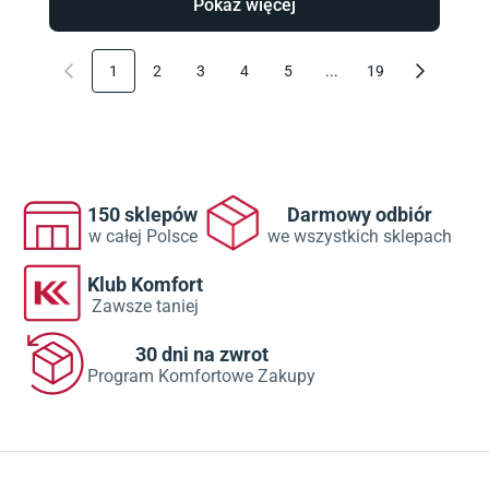
Pokaż więcej
1
2
3
4
5
...
19
150 sklepów
Darmowy odbiór
w całej Polsce
we wszystkich sklepach
Klub Komfort
Zawsze taniej
30 dni na zwrot
Program Komfortowe Zakupy