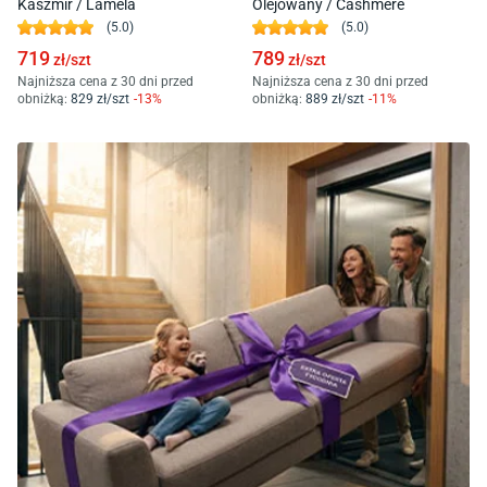
Kaszmir / Lamela
Olejowany / Cashmere
(
5.0
)
(
5.0
)
719
789
zł/
szt
zł/
szt
Najniższa cena z 30 dni przed
Najniższa cena z 30 dni przed
obniżką:
829
zł/
szt
-
13
%
obniżką:
889
zł/
szt
-
11
%