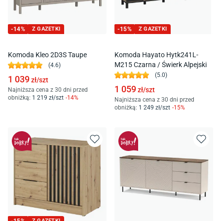
-
14
%
Z GAZETKI
-
15
%
Z GAZETKI
Komoda Kleo 2D3S Taupe
Komoda Hayato Hytk241L-
M215 Czarna / Świerk Alpejski
(
4.6
)
(
5.0
)
1 039
zł/
szt
1 059
zł/
szt
Najniższa cena z 30 dni przed
obniżką:
1 219
zł/
szt
-
14
%
Najniższa cena z 30 dni przed
obniżką:
1 249
zł/
szt
-
15
%
Z GAZETKI