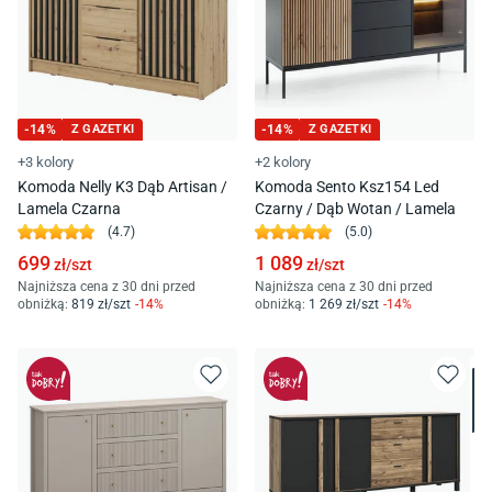
-
14
%
Z GAZETKI
-
14
%
Z GAZETKI
+3 kolory
+2 kolory
Komoda Nelly K3 Dąb Artisan /
Komoda Sento Ksz154 Led
Lamela Czarna
Czarny / Dąb Wotan / Lamela
(
4.7
)
(
5.0
)
699
1 089
zł/
szt
zł/
szt
Najniższa cena z 30 dni przed
Najniższa cena z 30 dni przed
obniżką:
819
zł/
szt
-
14
%
obniżką:
1 269
zł/
szt
-
14
%