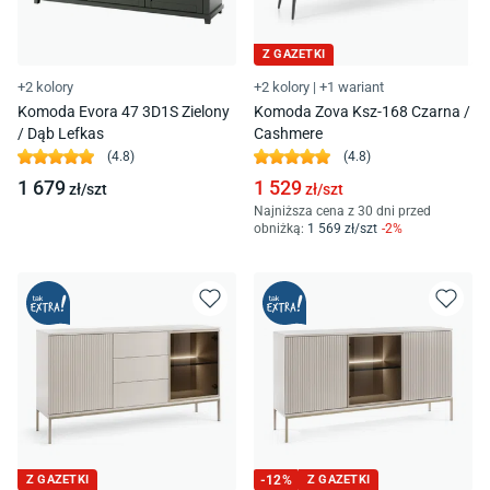
Z GAZETKI
+2 kolory
+2 kolory
|
+1 wariant
Komoda Evora 47 3D1S Zielony
Komoda Zova Ksz-168 Czarna /
/ Dąb Lefkas
Cashmere
(
4.8
)
(
4.8
)
1 679
1 529
zł/
szt
zł/
szt
Najniższa cena z 30 dni przed
obniżką:
1 569
zł/
szt
-
2
%
Z GAZETKI
-
12
%
Z GAZETKI