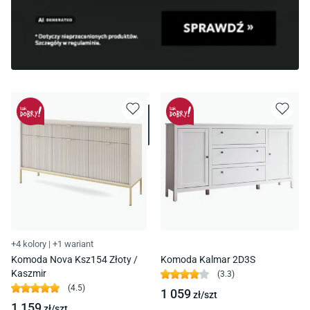
+4 kolory
|
+1 wariant
Komoda Nova Ksz154 Złoty /
Komoda Kalmar 2D3S
Kaszmir
(
3.3
)
(
4.5
)
1 059
zł/
szt
1 159
zł/
szt