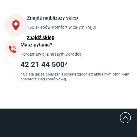
Stoły do kuchni
Krzesła do kuchni
Szafki kuchenne stojące (dolne)
Znajdź najbliższy sklep
Szafki kuchenne wiszące (górne)
Szafki pod zlewozmywak
150 sklepów Komfort w całym kraju!
Blaty kuchenne laminowane
znajdź sklep
Masz pytania?
Jadalnia
Porozmawiaj z naszym Doradcą
Stoły do jadalni
Krzesła do jadalni
42 21 44 500*
Dywany szare
Lampy w stylu loftowym
* Opłata jak za połączenie lokalne zgodnie z aktualnym cennikiem
operatora sieci komórkowej.
Lampy wiszące do jadalni
Witryny do jadalni
Łazienka
Płytki łazienkowe
Deszczownice prysznicowe
Umywalki Cersanit
Glazura do łazienki
Kabiny prysznicowe 90x90