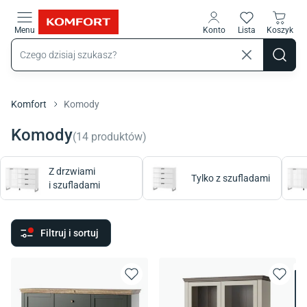
Przejdź do treści głównej
Menu
Konto
Lista
Koszyk
Komfort
Komody
Komody
(
14
produktów
)
Z drzwiami
Tylko z szufladami
i szufladami
Filtruj i sortuj