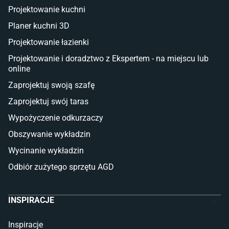
Deski tarasowe kompozytowe
Projektowanie kuchni
Sztuczna trawa miękka
Koce i pledy
Planer kuchni 3D
Płytki tarasowe
Projektowanie łazienki
Płytki na balkon
Lampy stojące LED
Projektowanie i doradztwo z Ekspertem - na miejscu lub
online
Płytki
Zaprojektuj swoją szafę
Płytki betonowe
Zaprojektuj swój taras
Płytki Cersanit
Płytki wielkoformatowe
Wypożyczenie odkurzaczy
Gres (szkliwiony)
Obszywanie wykładzin
Glazura
Płytki marmurowe
Wycinanie wykładzin
Odbiór zużytego sprzętu AGD
INSPIRACJE
Inspiracje