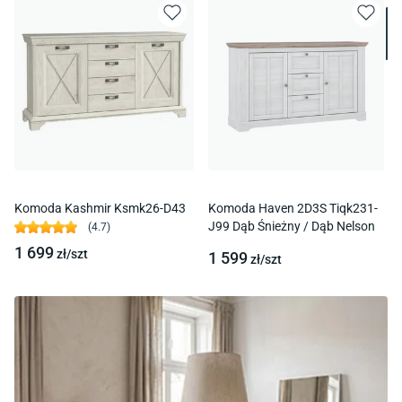
Komoda Kashmir Ksmk26-D43
Komoda Haven 2D3S Tiqk231-
J99 Dąb Śnieżny / Dąb Nelson
(
4.7
)
1 699
zł/
szt
1 599
zł/
szt