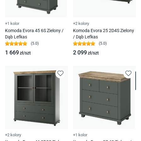
+1 kolor
+2 kolory
Komoda Evora 45 6S Zielony /
Komoda Evora 25 2D4S Zielony
Dąb Lefkas
/ Dąb Lefkas
(
5.0
)
(
5.0
)
1 669
2 099
zł/
szt
zł/
szt
+2 kolory
+1 kolor