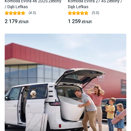
Komoda Evora 46 2D2S Zielony
Komoda Evora 27 4S Zielony /
/ Dąb Lefkas
Dąb Lefkas
(
4.3
)
(
5.0
)
2 179
1 259
zł/
szt
zł/
szt