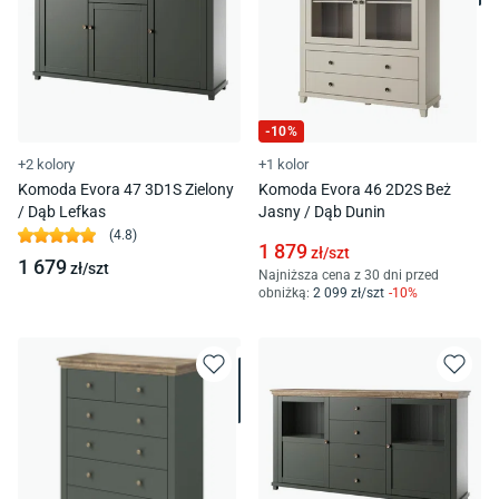
-
10
%
+2 kolory
+1 kolor
Komoda Evora 47 3D1S Zielony
Komoda Evora 46 2D2S Beż
/ Dąb Lefkas
Jasny / Dąb Dunin
(
4.8
)
1 879
zł/
szt
1 679
zł/
szt
Najniższa cena z 30 dni przed
obniżką:
2 099
zł/
szt
-
10
%