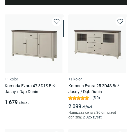
+1 kolor
+1 kolor
Komoda Evora 47 3D1S Beż
Komoda Evora 25 2D4S Beż
Jasny / Dąb Dunin
Jasny / Dąb Dunin
(
5.0
)
1 679
zł/
szt
2 099
zł/
szt
Najniższa cena z 30 dni przed
obniżką:
2 025
zł/
szt