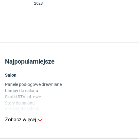
2023
Najpopularniejsze
Salon
Panele podłogowe drewniane
Lampy do salonu
Szafki RTV loftowe
Stoły do salonu
Krzesła do salonu
Komody do salonu
Zobacz więcej
Kuchnia