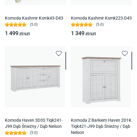
Komoda Kashmir Ksmk43-D43
Komoda Kashmir Ksmk223-D43
(
5.0
)
(
5.0
)
1 499
1 349
zł/
szt
zł/
szt
Komoda Haven 3D3S Tiqk241-
Komoda Z Barkiem Haven 2D1K
J99 Dąb Śnieżny / Dąb Nelson
Tiqk421-J99 Dąb Śnieżny / Dąb
Nelson
(
5.0
)