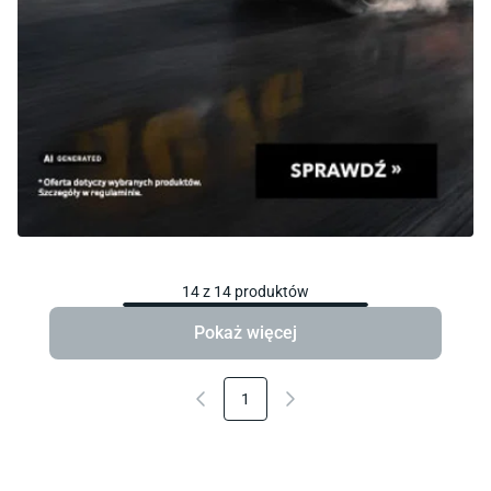
14
z
14
produktów
Pokaż więcej
1