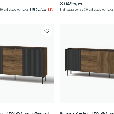
3 049
zł/
szt
30 dni przed obniżką:
3 589
zł/
szt
-
12
%
Najniższa cena z 30 dni przed obniżką:
go 2D3S P5 Orzech Warmia /
Komoda Prestigo 3D3S P6 Orze