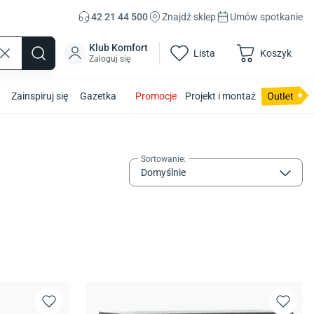
42 21 44 500
Znajdź sklep
Umów spotkanie
Klub Komfort
Lista
Koszyk
Zaloguj się
Zainspiruj się
Gazetka
Promocje
Projekt i montaż
Sortowanie
:
Domyślnie