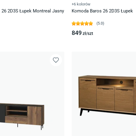
+6 kolorów
26 2D3S Łupek Montreal Jasny
Komoda Baros 26 2D3S Łupek
(
5.0
)
849
zł/
szt