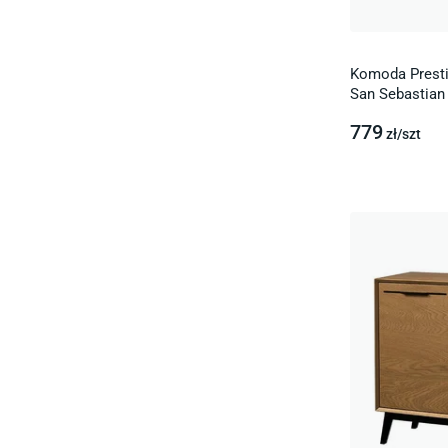
Komoda Presti
San Sebastian
779
zł/
szt