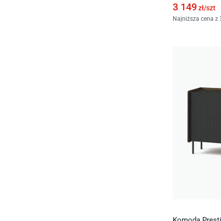
3 149
zł/
szt
Najniższa cena z 
Komoda Presti