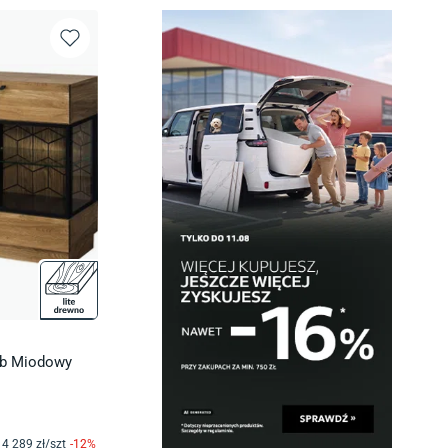
ąb Miodowy
4 289
zł/
szt
-
12
%