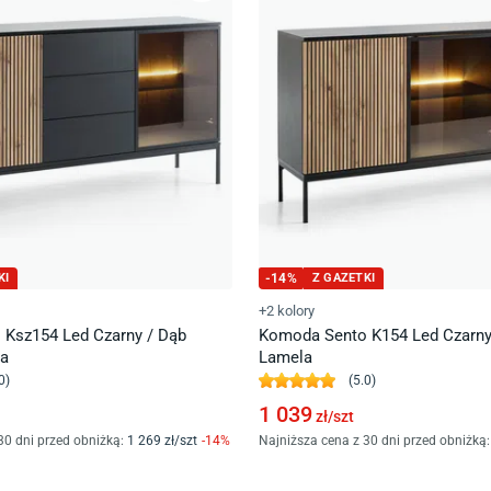
KI
-
14
%
Z GAZETKI
+2 kolory
Ksz154 Led Czarny / Dąb
Komoda Sento K154 Led Czarny
la
Lamela
0
)
(
5.0
)
1 039
zł/
szt
30 dni przed obniżką:
1 269
zł/
szt
-
14
%
Najniższa cena z 30 dni przed obniżką: