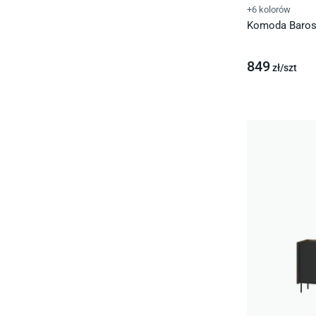
+6 kolorów
Komoda Baros 
849
zł/
szt