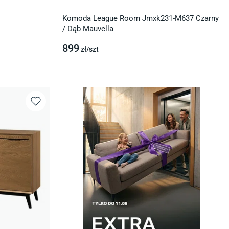
Komoda League Room Jmxk231-M637 Czarny
/ Dąb Mauvella
899
zł/
szt