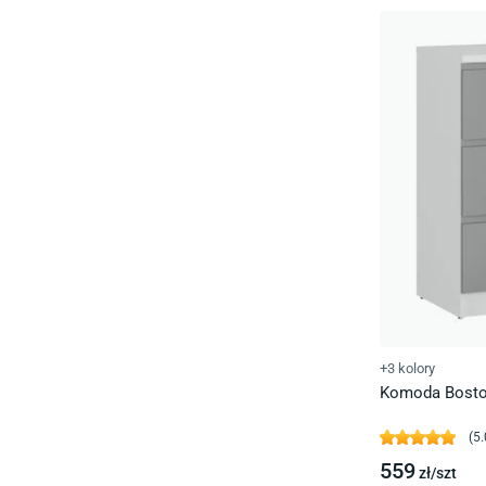
+3 kolory
Komoda Bosto
(
5.
559
zł/
szt