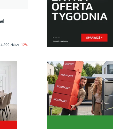
el
4 399
zł/
szt
-
12
%