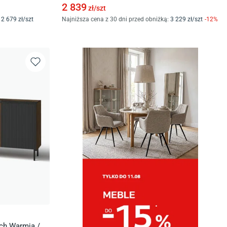
2 839
zł/
szt
2 679
zł/
szt
Najniższa cena z 30 dni przed obniżką:
3 229
zł/
szt
-
12
%
ch Warmia /