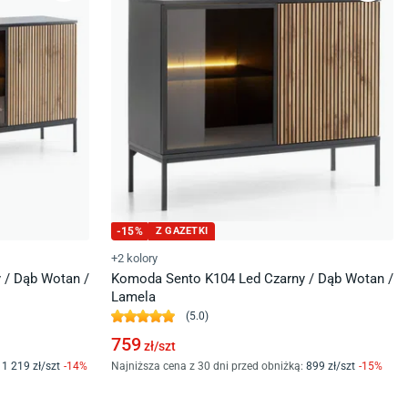
-
15
%
Z GAZETKI
+2 kolory
 / Dąb Wotan /
Komoda Sento K104 Led Czarny / Dąb Wotan /
Lamela
(
5.0
)
759
zł/
szt
1 219
zł/
szt
-
14
%
Najniższa cena z 30 dni przed obniżką:
899
zł/
szt
-
15
%