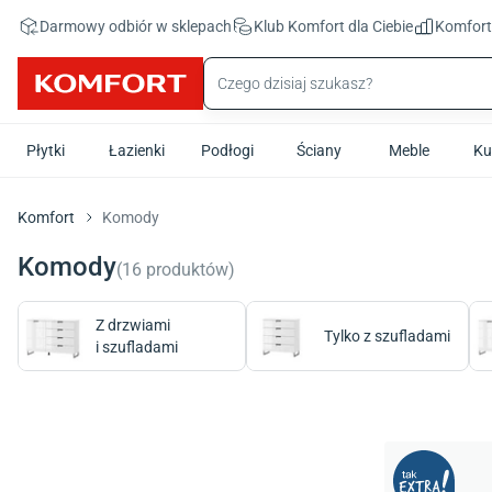
Przejdź do treści głównej
Darmowy odbiór w sklepach
Klub Komfort
dla Ciebie
Komfor
Płytki
Łazienki
Podłogi
Ściany
Meble
Ku
Komfort
Komody
Komody
(
16
produktów
)
Z drzwiami
Tylko z szufladami
i szufladami