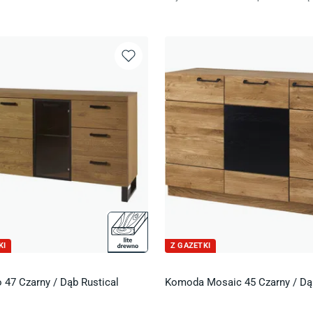
KI
Z GAZETKI
 47 Czarny / Dąb Rustical
Komoda Mosaic 45 Czarny / D