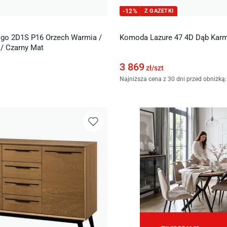
-
12
%
Z GAZETKI
go 2D1S P16 Orzech Warmia /
Komoda Lazure 47 4D Dąb Karm
 / Czarny Mat
3 869
zł/
szt
Najniższa cena z 30 dni przed obniżką: