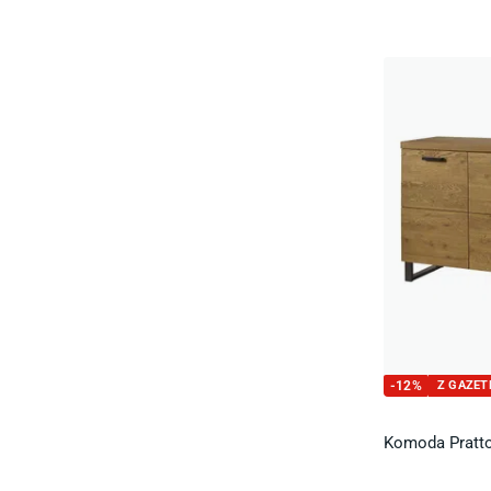
-
12
%
Z GAZET
Komoda Pratto