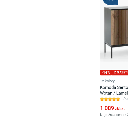
-
14
%
Z GAZET
+2 kolory
Komoda Sento 
Wotan / Lame
(
5.
1 089
zł/
szt
Najniższa cena z 