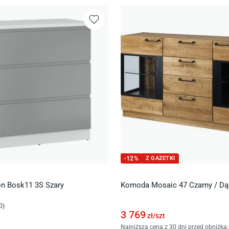
-
12
%
Z GAZETKI
n Bosk11 3S Szary
Komoda Mosaic 47 Czarny / D
0
)
3 769
zł/
szt
Najniższa cena z 30 dni przed obniżką: