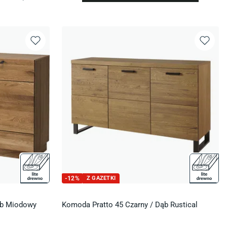
-
12
%
Z GAZETKI
ąb Miodowy
Komoda Pratto 45 Czarny / Dąb Rustical