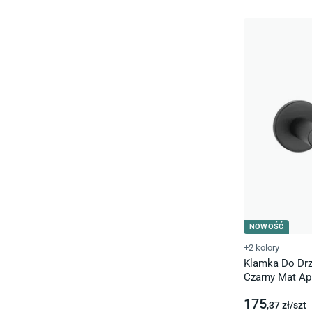
NOWOŚĆ
+2 kolory
Klamka Do Drz
Czarny Mat Apr
175
,37
zł/
szt