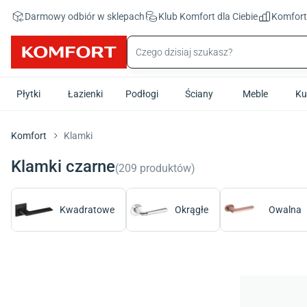
Przejdź do treści głównej
Darmowy odbiór w sklepach
Klub Komfort
dla Ciebie
Komfor
Płytki
Łazienki
Podłogi
Ściany
Meble
Ku
Komfort
Klamki
Klamki czarne
(
209
produktów
)
Kwadratowe
Okrągłe
Owalna