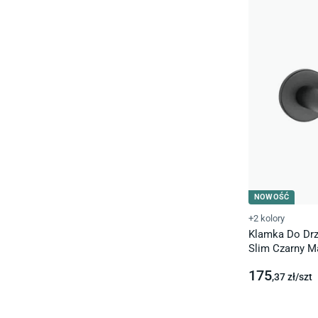
NOWOŚĆ
+2 kolory
Klamka Do Drz
Slim Czarny Ma
175
,37
zł/
szt