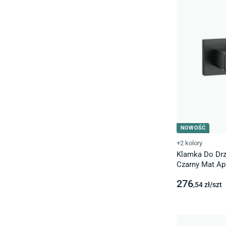
NOWOŚĆ
+2 kolory
Klamka Do Drz
Czarny Mat Apr
276
,54
zł/
szt