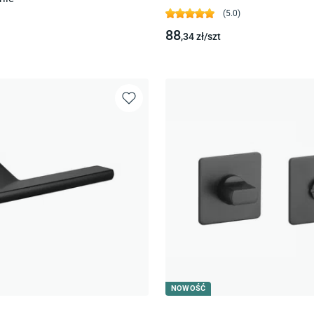
(
5.0
)
88
,34
zł/
szt
NOWOŚĆ