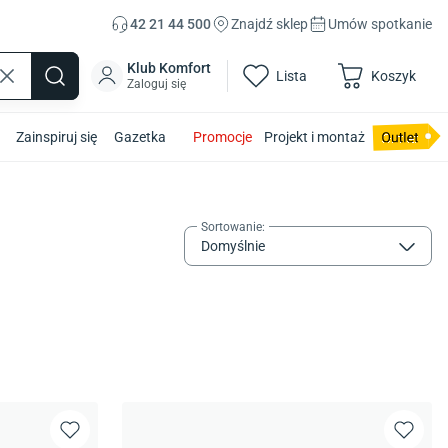
42 21 44 500
Znajdź sklep
Umów spotkanie
Klub Komfort
Lista
Koszyk
Zaloguj się
Zainspiruj się
Gazetka
Promocje
Projekt i montaż
Sortowanie
:
Domyślnie