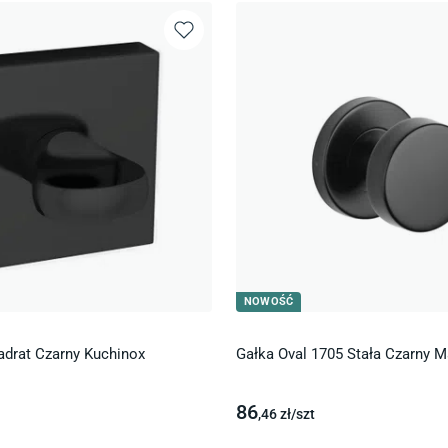
NOWOŚĆ
drat Czarny Kuchinox
Gałka Oval 1705 Stała Czarny M
86
,46
zł/
szt