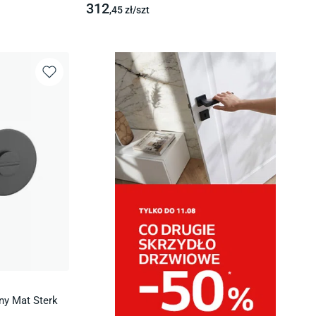
312
,45
zł/
szt
ny Mat Sterk