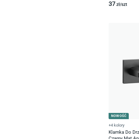
37
zł/
szt
NOWOŚĆ
+4 kolory
Klamka Do Drz
Czarny Mat Apr