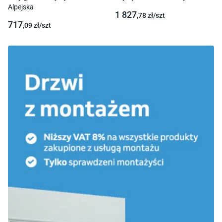
Alpejska
1 827
,78
zł/
szt
717
,09
zł/
szt