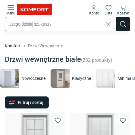
Przejdź do treści głównej
Menu
Konto
Lista
Koszyk
Komfort
Drzwi Wewnętrzne
Drzwi wewnętrzne białe
(
282
produkty
)
Nowoczesne
Klasyczne
Minimali
Filtruj i sortuj