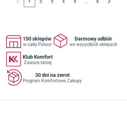
1
2
3
4
5
...
8
150 sklepów
Darmowy odbiór
w całej Polsce
we wszystkich sklepach
Klub Komfort
Zawsze taniej
30 dni na zwrot
Program Komfortowe Zakupy