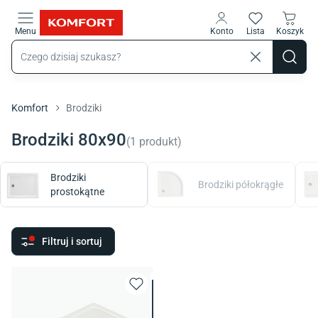
Przejdź do treści głównej
Menu
Konto
Lista
Koszyk
Komfort
Brodziki
Brodziki 80x90
(
1
produkt
)
Brodziki
Brodziki półokrągłe
prostokątne
Filtruj i sortuj