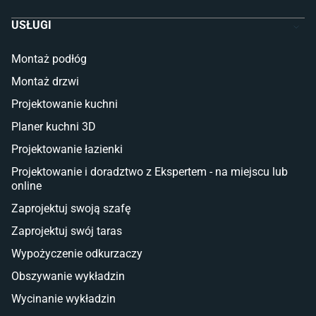
Szafy dla dzieci
USŁUGI
Łóżka dla dziecka (młodzieżowe)
Lampy w stylu młodzieżowym
Montaż podłóg
Taras i balkon
Montaż drzwi
Deski tarasowe kompozytowe
Projektowanie kuchni
Sztuczna trawa miękka
Koce i pledy
Planer kuchni 3D
Płytki tarasowe
Projektowanie łazienki
Płytki na balkon
Lampy stojące LED
Projektowanie i doradztwo z Ekspertem - na miejscu lub
online
Płytki
Zaprojektuj swoją szafę
Płytki betonowe
Zaprojektuj swój taras
Płytki Cersanit
Płytki wielkoformatowe
Wypożyczenie odkurzaczy
Gres (szkliwiony)
Obszywanie wykładzin
Glazura
Płytki marmurowe
Wycinanie wykładzin