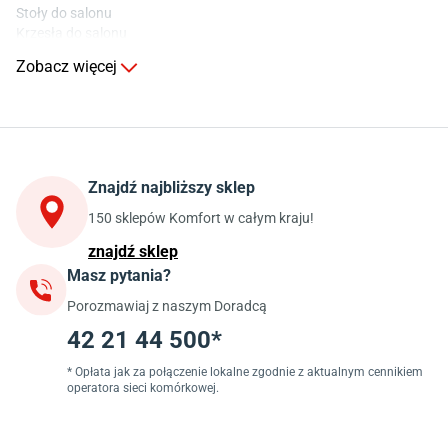
Stoły do salonu
Krzesła do salonu
Komody do salonu
Zobacz więcej
Kuchnia
Stoły do kuchni
Krzesła do kuchni
Szafki kuchenne stojące (dolne)
Znajdź najbliższy sklep
Szafki kuchenne wiszące (górne)
Szafki pod zlewozmywak
150 sklepów Komfort w całym kraju!
Blaty kuchenne laminowane
znajdź sklep
Masz pytania?
Jadalnia
Porozmawiaj z naszym Doradcą
Stoły do jadalni
Krzesła do jadalni
42 21 44 500*
Dywany szare
Lampy w stylu loftowym
* Opłata jak za połączenie lokalne zgodnie z aktualnym cennikiem
operatora sieci komórkowej.
Lampy wiszące do jadalni
Witryny do jadalni