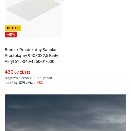
OUTLET
-
48
%
Brodzik Prostokątny Sanplast
Prostokątny 90X80X2,5 Biały
Akryl 615-040-4350-01-000
430
,67
zł/
szt
Najniższa cena z 30 dni przed
obniżką:
829
zł/
szt
-
48
%