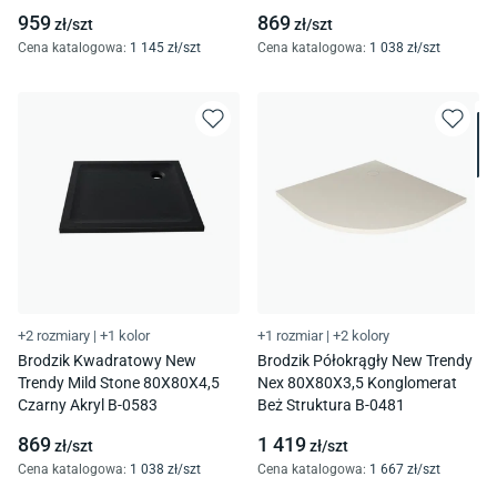
959
869
zł/
szt
zł/
szt
Cena katalogowa
:
1 145
zł/
szt
Cena katalogowa
:
1 038
zł/
szt
+2 rozmiary
|
+1 kolor
+1 rozmiar
|
+2 kolory
Brodzik Kwadratowy New
Brodzik Półokrągły New Trendy
Trendy Mild Stone 80X80X4,5
Nex 80X80X3,5 Konglomerat
Czarny Akryl B-0583
Beż Struktura B-0481
869
1 419
zł/
szt
zł/
szt
Cena katalogowa
:
1 038
zł/
szt
Cena katalogowa
:
1 667
zł/
szt