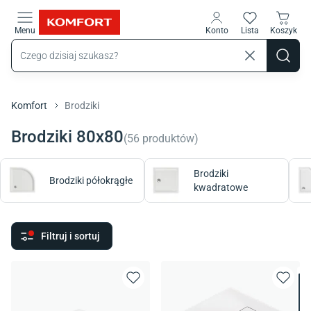
Przejdź do treści głównej
Menu
Konto
Lista
Koszyk
Komfort
Brodziki
Brodziki 80x80
(
56
produktów
)
Brodziki
Brodziki półokrągłe
kwadratowe
Filtruj i sortuj