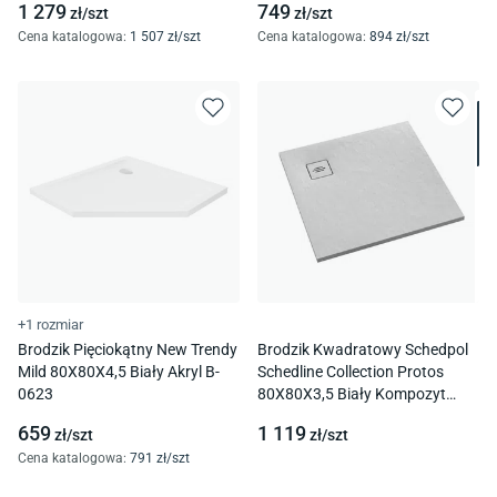
1 279
749
zł/
szt
zł/
szt
Cena katalogowa
:
1 507
zł/
szt
Cena katalogowa
:
894
zł/
szt
+1 rozmiar
Brodzik Pięciokątny New Trendy
Brodzik Kwadratowy Schedpol
Mild 80X80X4,5 Biały Akryl B-
Schedline Collection Protos
0623
80X80X3,5 Biały Kompozyt
3Sp.P1K-8080/B/St-M1/B/St
659
1 119
zł/
szt
zł/
szt
Cena katalogowa
:
791
zł/
szt