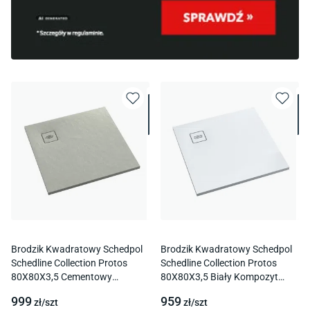
Brodzik Kwadratowy Schedpol
Brodzik Kwadratowy Schedpol
Schedline Collection Protos
Schedline Collection Protos
80X80X3,5 Cementowy
80X80X3,5 Biały Kompozyt
Kompozyt 3Sp.P1K-8080/Ct/St-
3Sp.P1K-8080-M1
999
959
zł/
szt
zł/
szt
M1/Ct/St