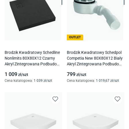
OUTLET
Brodzik Kwadratowy Schedline
Brodzik Kwadratowy Schedpol
Nonlimits 80X80X12 Czarny
Competia New 80X80X12 Biały
Akryl Zintegrowana Podbudowa
Akryl Zintegrowana Podbudowa
Samonośna 3St.N1K-
Samonośna 3.4630
1 009
799
zł/
szt
zł/
szt
8080/C/St-M1/C/St
Cena katalogowa
:
1 039
zł/
szt
Cena katalogowa
:
1 019
,67
zł/
szt