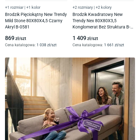
+1 rozmiar
|
+1 kolor
+2 rozmiary
|
+2 kolory
Brodzik Pięciokątny New Trendy
Brodzik Kwadratowy New
Mild Stone 80X80X4,5 Czarny
Trendy Nex 80X80X3,5
Akryl B-0581
Konglomerat Beż Struktura B-
0484
869
1 409
zł/
szt
zł/
szt
Cena katalogowa
:
1 038
zł/
szt
Cena katalogowa
:
1 661
zł/
szt