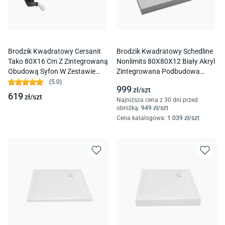
Brodzik Kwadratowy Cersanit
Brodzik Kwadratowy Schedline
Tako 80X16 Cm Z Zintegrowaną
Nonlimits 80X80X12 Biały Akryl
Obudową Syfon W Zestawie
Zintegrowana Podbudowa
S204-048
Samonośna 3St.N1K-
(
5.0
)
999
zł/
szt
8080/B/St-M1/B/St
619
zł/
szt
Najniższa cena z 30 dni przed
obniżką:
949
zł/
szt
Cena katalogowa
:
1 039
zł/
szt