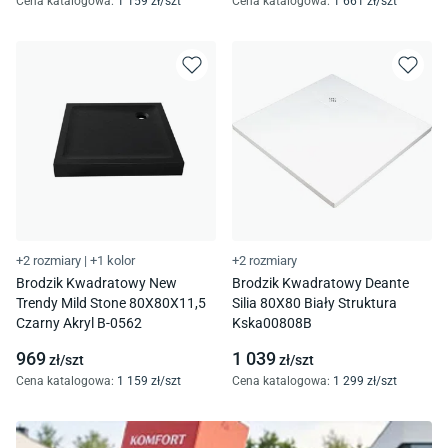
Cena katalogowa
:
1 159
zł/
szt
Cena katalogowa
:
1 661
zł/
szt
+2 rozmiary
|
+1 kolor
+2 rozmiary
Brodzik Kwadratowy New
Brodzik Kwadratowy Deante
Trendy Mild Stone 80X80X11,5
Silia 80X80 Biały Struktura
Czarny Akryl B-0562
Kska00808B
969
1 039
zł/
szt
zł/
szt
Cena katalogowa
:
1 159
zł/
szt
Cena katalogowa
:
1 299
zł/
szt