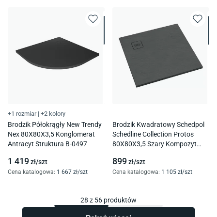
+1 rozmiar
|
+2 kolory
Brodzik Półokrągły New Trendy
Brodzik Kwadratowy Schedpol
Nex 80X80X3,5 Konglomerat
Schedline Collection Protos
Antracyt Struktura B-0497
80X80X3,5 Szary Kompozyt
3Sp.P1K-8080/S/St-M1/S/St
1 419
899
zł/
szt
zł/
szt
Cena katalogowa
:
1 667
zł/
szt
Cena katalogowa
:
1 105
zł/
szt
28
z
56
produktów