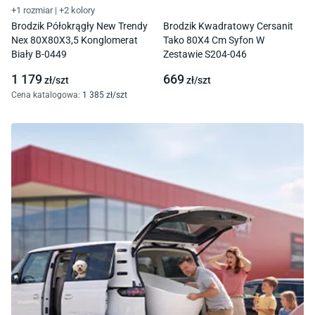
+1 rozmiar
|
+2 kolory
Brodzik Półokrągły New Trendy
Brodzik Kwadratowy Cersanit
Nex 80X80X3,5 Konglomerat
Tako 80X4 Cm Syfon W
Biały B-0449
Zestawie S204-046
1 179
669
zł/
szt
zł/
szt
Cena katalogowa
:
1 385
zł/
szt