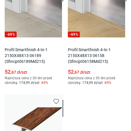
-
69
%
-
69
%
Profil Smartfinish 4-In-1
Profil Smartfinish 4-In-1
2150X48X13 06189
2150X48X13 06158
(Sfincpt06189Md215)
(Sfincpt06158Md215)
52
52
,67
zł/
szt
,67
zł/
szt
Najniższa cena z 30 dni przed
Najniższa cena z 30 dni przed
obniżką:
174
,99
zł/
szt
-
69
%
obniżką:
174
,99
zł/
szt
-
69
%