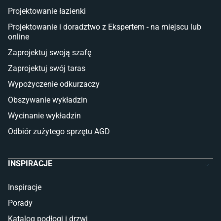
Płytki tarasowe
Projektowanie łazienki
Płytki na balkon
Lampy stojące LED
Projektowanie i doradztwo z Ekspertem - na miejscu lub
online
Płytki
Zaprojektuj swoją szafę
Płytki betonowe
Zaprojektuj swój taras
Płytki Cersanit
Płytki wielkoformatowe
Wypożyczenie odkurzaczy
Gres (szkliwiony)
Obszywanie wykładzin
Glazura
Płytki marmurowe
Wycinanie wykładzin
Odbiór zużytego sprzętu AGD
INSPIRACJE
Inspiracje
Porady
Katalog podłogi i drzwi