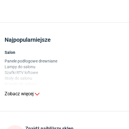
Najpopularniejsze
Salon
Panele podłogowe drewniane
Lampy do salonu
Szafki RTV loftowe
Stoły do salonu
Krzesła do salonu
Komody do salonu
Zobacz więcej
Kuchnia
Stoły do kuchni
Krzesła do kuchni
Szafki kuchenne stojące (dolne)
Znajdź najbliższy sklep