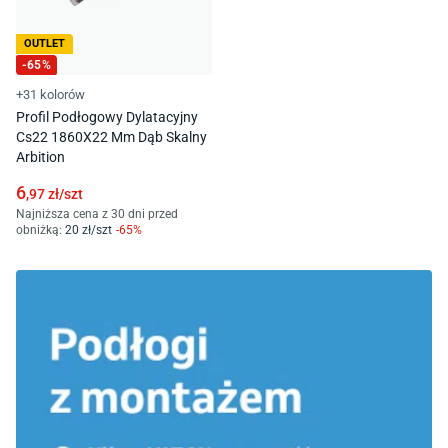
OUTLET
-
65
%
+31 kolorów
Profil Podłogowy Dylatacyjny
Cs22 1860X22 Mm Dąb Skalny
Arbition
6
,97
zł/
szt
Najniższa cena z 30 dni przed
obniżką:
20
zł/
szt
-
65
%