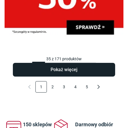
35
z
171
produktów
Pokaż więcej
1
2
3
4
5
150 sklepów
Darmowy odbiór