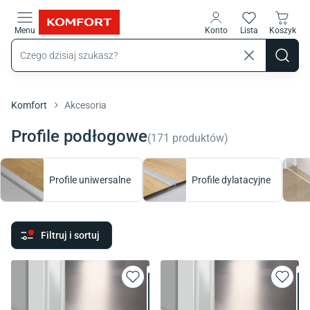
Przejdź do treści głównej
Menu
Konto
Lista
Koszyk
Komfort
Akcesoria
Profile podłogowe
(
171
produktów
)
Profile uniwersalne
Profile dylatacyjne
Filtruj i sortuj