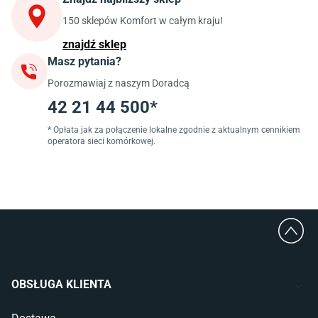
Szafki kuchenne wiszące (górne)
Szafki pod zlewozmywak
150 sklepów Komfort w całym kraju!
Blaty kuchenne laminowane
znajdź sklep
Masz pytania?
Jadalnia
Porozmawiaj z naszym Doradcą
Stoły do jadalni
Krzesła do jadalni
42 21 44 500*
Dywany szare
Lampy w stylu loftowym
* Opłata jak za połączenie lokalne zgodnie z aktualnym cennikiem
operatora sieci komórkowej.
Lampy wiszące do jadalni
Witryny do jadalni
Łazienka
Płytki łazienkowe
Deszczownice prysznicowe
Umywalki Cersanit
Glazura do łazienki
Kabiny prysznicowe 90x90
OBSŁUGA KLIENTA
Wanny Cersanit