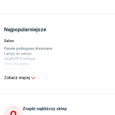
Najpopularniejsze
Salon
Panele podłogowe drewniane
Lampy do salonu
Szafki RTV loftowe
Stoły do salonu
Krzesła do salonu
Komody do salonu
Zobacz więcej
Kuchnia
Stoły do kuchni
Krzesła do kuchni
Szafki kuchenne stojące (dolne)
Znajdź najbliższy sklep
Szafki kuchenne wiszące (górne)