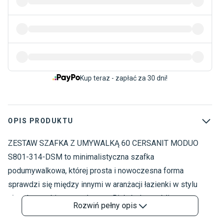
Kup teraz - zapłać za 30 dni!
OPIS PRODUKTU
ZESTAW SZAFKA Z UMYWALKĄ 60 CERSANIT MODUO
M
M
S801-314-DSM to minimalistyczna szafka
M
podumywalkowa, której prosta i nowoczesna forma
C
sprawdzi się między innymi w aranżacji łazienki w stylu
skandynawskim oraz glamour. Biały kolor mebli
Rozwiń
pełny opis
łazienkowych Cersanit z kolekcji Moduo pokrywa