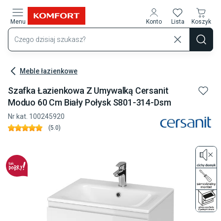
Przejdź do treści głównej
Menu
Konto
Lista
Koszyk
Meble łazienkowe
Szafka Łazienkowa Z Umywalką Cersanit
Moduo 60 Cm Biały Połysk S801-314-Dsm
Nr kat.
100245920
(
5.0
)