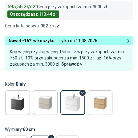
595,56
zł/szt
Cena przy zakupach za min.
3000 zł
Oszczędzasz
113,44 zł
Cena katalogowa
:
982
zł/
szt
Nawet -16% w koszyku. |
Tylko do 11.08.2026
Kup więcej i zyskaj więcej. Rabat -5% przy zakupach za min.
750 zł, -10% przy zakupach za min. 1500 zł i aż -16% przy
zakupach za min. 3000 zł.
Sprawdź >
Kolor
:
Biały
Wymiary
:
60 cm