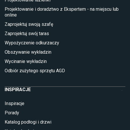
Płytki na balkon
Lampy stojące LED
Projektowanie i doradztwo z Ekspertem - na miejscu lub
online
Płytki
Zaprojektuj swoją szafę
Płytki betonowe
Zaprojektuj swój taras
Płytki Cersanit
Płytki wielkoformatowe
Wypożyczenie odkurzaczy
Gres (szkliwiony)
Obszywanie wykładzin
Glazura
Płytki marmurowe
Wycinanie wykładzin
Odbiór zużytego sprzętu AGD
INSPIRACJE
Inspiracje
Porady
Katalog podłogi i drzwi