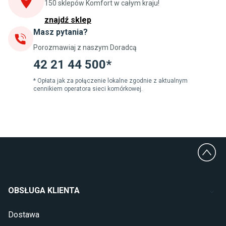
Szafki pod zlewozmywak
150 sklepów Komfort w całym kraju!
Blaty kuchenne laminowane
znajdź sklep
Masz pytania?
Jadalnia
Porozmawiaj z naszym Doradcą
Stoły do jadalni
Krzesła do jadalni
42 21 44 500*
Dywany szare
Lampy w stylu loftowym
* Opłata jak za połączenie lokalne zgodnie z aktualnym
cennikiem operatora sieci komórkowej.
Lampy wiszące do jadalni
Witryny do jadalni
Łazienka
Płytki łazienkowe
Deszczownice prysznicowe
Umywalki Cersanit
Glazura do łazienki
Kabiny prysznicowe 90x90
OBSŁUGA KLIENTA
Wanny Cersanit
Dostawa
Sypialnia