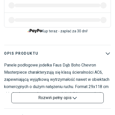
Kup teraz - zapłać za 30 dni!
OPIS PRODUKTU
Panele podłogowe jodełka Faus Dąb Boho Chevron
P
P
Masterpiece charakteryzują się klasą ścieralności AC6,
O
zapewniającą wyjątkową wytrzymałość nawet w obiektach
P
komercyjnych o dużym natężeniu ruchu. Format 29x118 cm
S
układa się w ponadczasowy wzór jodełki, wprowadzający
P
Rozwiń
pełny opis
elegancję do każdego wnętrza. Zwiększona odporność na
J
wilgoć umożliwia montaż w kuchniach i łazienkach.