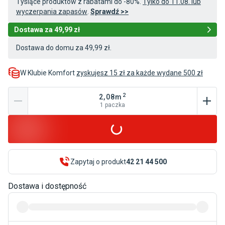
Tysiące produktów z rabatami do -80%.
Tylko do 11.08. lub
wyczerpania zapasów
.
Sprawdź >>
Dostawa za 49,99 zł
Dostawa do domu za 49,99 zł.
W Klubie Komfort
zyskujesz 15 zł za każde wydane 500 zł
2
2,08
m
1
paczka
Zapytaj o produkt
42 21 44 500
Dostawa i dostępność