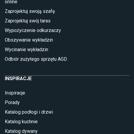
online
Płytki
Zaprojektuj swoją szafę
Płytki betonowe
Zaprojektuj swój taras
Płytki Cersanit
Płytki wielkoformatowe
Wypożyczenie odkurzaczy
Gres (szkliwiony)
Obszywanie wykładzin
Glazura
Płytki marmurowe
Wycinanie wykładzin
Odbiór zużytego sprzętu AGD
INSPIRACJE
Inspiracje
Porady
Katalog podłogi i drzwi
Katalog kuchnie
Katalog dywany