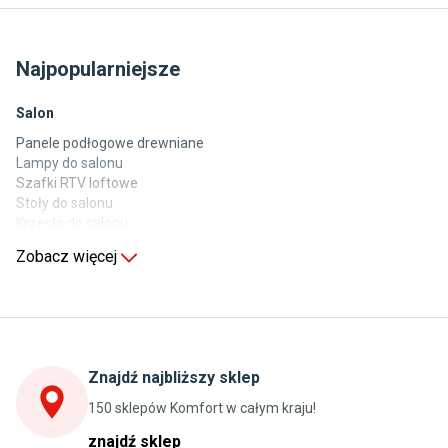
Najpopularniejsze
Salon
Panele podłogowe drewniane
Lampy do salonu
Szafki RTV loftowe
Stoły do salonu
Krzesła do salonu
Komody do salonu
Zobacz więcej
Kuchnia
Stoły do kuchni
Krzesła do kuchni
Szafki kuchenne stojące (dolne)
Znajdź najbliższy sklep
Szafki kuchenne wiszące (górne)
Szafki pod zlewozmywak
150 sklepów Komfort w całym kraju!
Blaty kuchenne laminowane
znajdź sklep