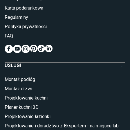
Łóżka z pojemnikiem
Karta podarunkowa
Materace piankowe
Lampy do sypialni
Regulaminy
Kinkiety do sypialni
Polityka prywatności
Pokój dziecięcy
FAQ
Wykładziny do pokoju dziecięcego
Meble do pokoju dziecięcego
Komody dla dzieci
Szafy dla dzieci
USŁUGI
Łóżka dla dziecka (młodzieżowe)
Lampy w stylu młodzieżowym
Montaż podłóg
Taras i balkon
Montaż drzwi
Deski tarasowe kompozytowe
Projektowanie kuchni
Sztuczna trawa miękka
Koce i pledy
Planer kuchni 3D
Płytki tarasowe
Projektowanie łazienki
Płytki na balkon
Lampy stojące LED
Projektowanie i doradztwo z Ekspertem - na miejscu lub