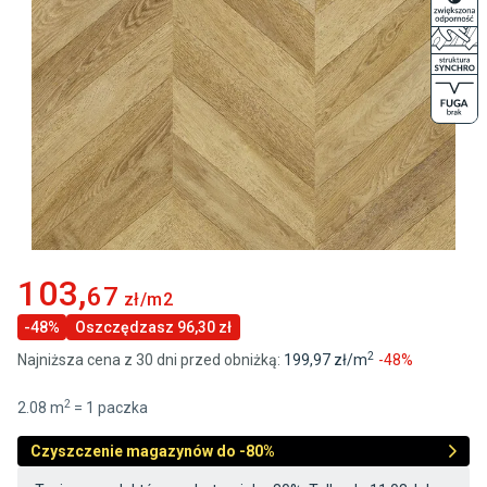
103
,
67
zł/m2
-
48
%
Oszczędzasz
96,30 zł
2
Najniższa cena z 30 dni przed obniżką:
199
,97
zł/
m
-
48
%
2
2.08 m
= 1 paczka
Czyszczenie magazynów do -80%