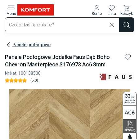
Przejdź do treści głównej
Menu
Konto
Lista
Koszyk
Panele podłogowe
Panele Podłogowe Jodełka Faus Dąb Boho
Chevron Masterpiece S176973 Ac6 8mm
Nr kat.
100138500
(
5.0
)