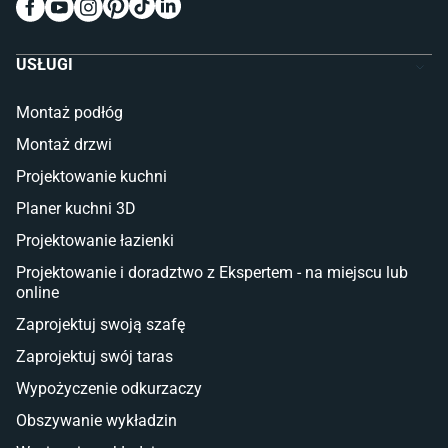
Meble do pokoju dziecięcego
Komody dla dzieci
Szafy dla dzieci
USŁUGI
Łóżka dla dziecka (młodzieżowe)
Lampy w stylu młodzieżowym
Montaż podłóg
Taras i balkon
Montaż drzwi
Deski tarasowe kompozytowe
Projektowanie kuchni
Sztuczna trawa miękka
Koce i pledy
Planer kuchni 3D
Płytki tarasowe
Projektowanie łazienki
Płytki na balkon
Lampy stojące LED
Projektowanie i doradztwo z Ekspertem - na miejscu lub
online
Płytki
Zaprojektuj swoją szafę
Płytki betonowe
Zaprojektuj swój taras
Płytki Cersanit
Płytki wielkoformatowe
Wypożyczenie odkurzaczy
Gres (szkliwiony)
Obszywanie wykładzin
Glazura
Płytki marmurowe