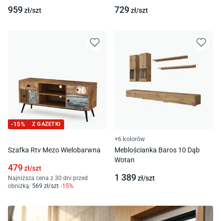
959
729
zł/
szt
zł/
szt
-
15
%
Z GAZETKI
+6 kolorów
Szafka Rtv Mezo Wielobarwna
Meblościanka Baros 10 Dąb
Wotan
479
zł/
szt
1 389
zł/
szt
Najniższa cena z 30 dni przed
obniżką:
569
zł/
szt
-
15
%