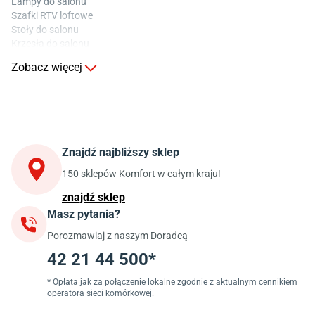
Lampy do salonu
Szafki RTV loftowe
Stoły do salonu
Krzesła do salonu
Komody do salonu
Zobacz więcej
Kuchnia
Stoły do kuchni
Krzesła do kuchni
Szafki kuchenne stojące (dolne)
Znajdź najbliższy sklep
Szafki kuchenne wiszące (górne)
Szafki pod zlewozmywak
150 sklepów Komfort w całym kraju!
Blaty kuchenne laminowane
znajdź sklep
Masz pytania?
Jadalnia
Porozmawiaj z naszym Doradcą
Stoły do jadalni
Krzesła do jadalni
42 21 44 500*
Dywany szare
Lampy w stylu loftowym
* Opłata jak za połączenie lokalne zgodnie z aktualnym cennikiem
operatora sieci komórkowej.
Lampy wiszące do jadalni
Witryny do jadalni