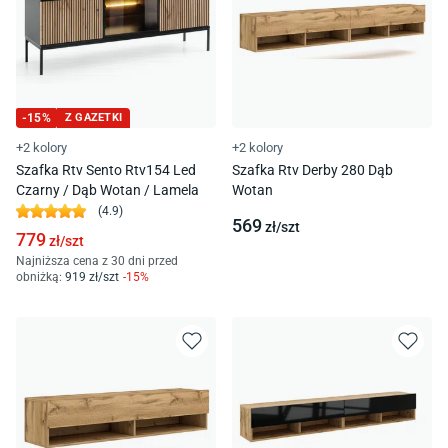
-
15
%
Z GAZETKI
+2 kolory
+2 kolory
Szafka Rtv Sento Rtv154 Led
Szafka Rtv Derby 280 Dąb
Czarny / Dąb Wotan / Lamela
Wotan
(
4.9
)
569
zł/
szt
779
zł/
szt
Najniższa cena z 30 dni przed
obniżką:
919
zł/
szt
-
15
%