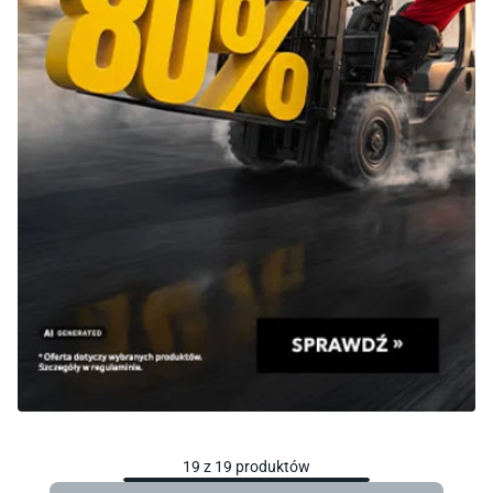
19
z
19
produktów