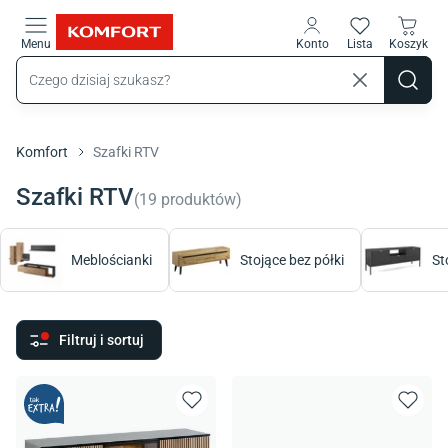
Przejdź do treści głównej
Menu
Konto
Lista
Koszyk
Komfort
Szafki RTV
Szafki RTV
(
19
produktów
)
Meblościanki
Stojące bez półki
St
Filtruj i sortuj