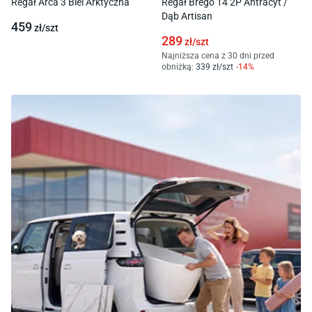
Regał Arca 3 Biel Arktyczna
Regał Brego 14 2P Antracyt /
Dąb Artisan
459
zł/
szt
289
zł/
szt
Najniższa cena z 30 dni przed
obniżką:
339
zł/
szt
-
14
%