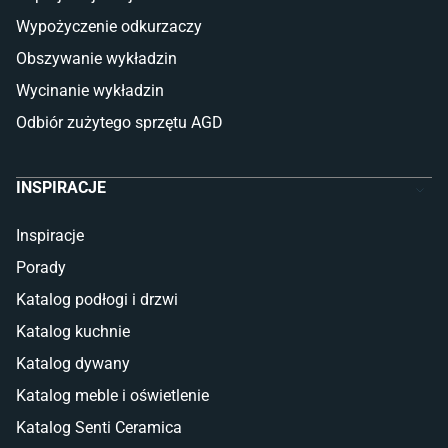
Płytki Cersanit
Płytki wielkoformatowe
Wypożyczenie odkurzaczy
Gres (szkliwiony)
Obszywanie wykładzin
Glazura
Płytki marmurowe
Wycinanie wykładzin
Odbiór zużytego sprzętu AGD
INSPIRACJE
Inspiracje
Porady
Katalog podłogi i drzwi
Katalog kuchnie
Katalog dywany
Katalog meble i oświetlenie
Katalog Senti Ceramica