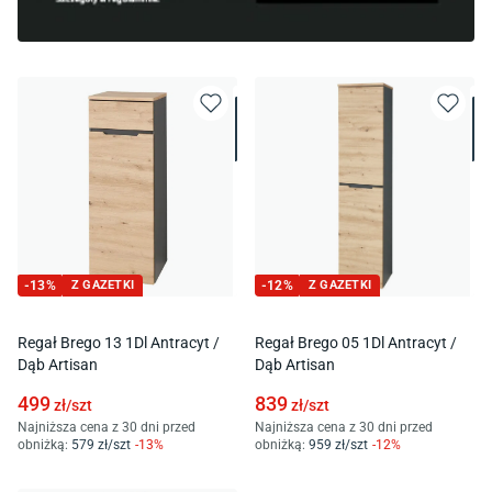
-
13
%
Z GAZETKI
-
12
%
Z GAZETKI
Regał Brego 13 1Dl Antracyt /
Regał Brego 05 1Dl Antracyt /
Dąb Artisan
Dąb Artisan
499
839
zł/
szt
zł/
szt
Najniższa cena z 30 dni przed
Najniższa cena z 30 dni przed
obniżką:
579
zł/
szt
-
13
%
obniżką:
959
zł/
szt
-
12
%