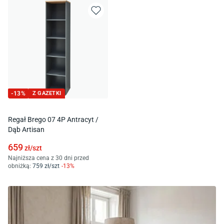
-
13
%
Z GAZETKI
Regał Brego 07 4P Antracyt /
Dąb Artisan
659
zł/
szt
Najniższa cena z 30 dni przed
obniżką:
759
zł/
szt
-
13
%