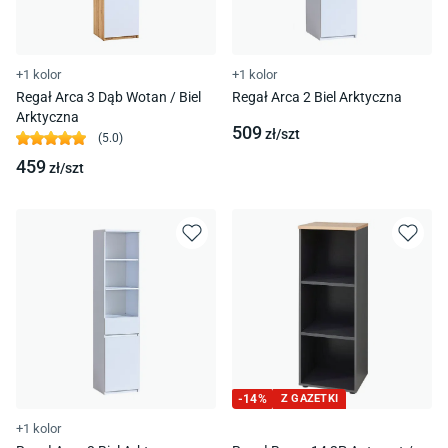
+1 kolor
+1 kolor
Regał Arca 3 Dąb Wotan / Biel
Regał Arca 2 Biel Arktyczna
Arktyczna
509
zł/
szt
(
5.0
)
459
zł/
szt
-
14
%
Z GAZETKI
+1 kolor