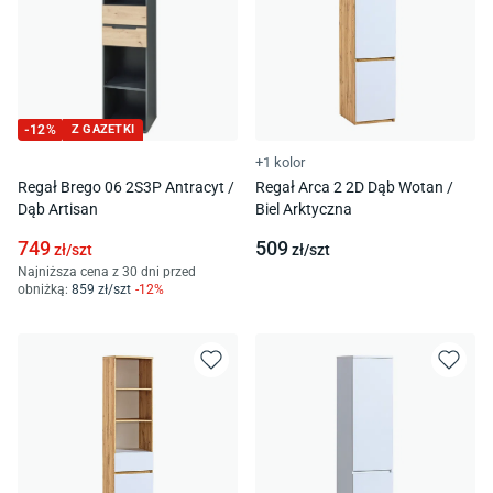
-
12
%
Z GAZETKI
+1 kolor
Regał Brego 06 2S3P Antracyt /
Regał Arca 2 2D Dąb Wotan /
Dąb Artisan
Biel Arktyczna
749
509
zł/
szt
zł/
szt
Najniższa cena z 30 dni przed
obniżką:
859
zł/
szt
-
12
%