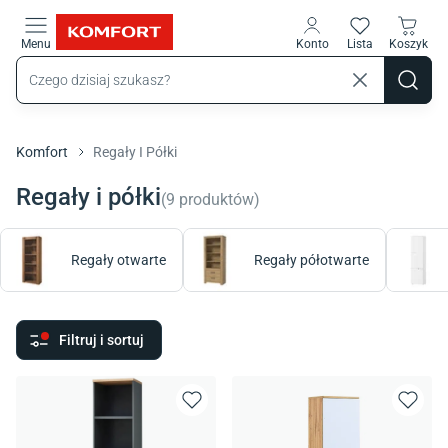
Przejdź do treści głównej
Menu
Konto
Lista
Koszyk
Komfort
Regały I Półki
Regały i półki
(
9
produktów
)
Regały otwarte
Regały półotwarte
Filtruj i sortuj