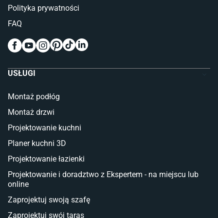
Polityka prywatności
Pokój dziecięcy
FAQ
Wykładziny do pokoju dziecięcego
Meble do pokoju dziecięcego
Komody dla dzieci
Szafy dla dzieci
USŁUGI
Łóżka dla dziecka (młodzieżowe)
Lampy w stylu młodzieżowym
Montaż podłóg
Taras i balkon
Montaż drzwi
Deski tarasowe kompozytowe
Projektowanie kuchni
Sztuczna trawa miękka
Koce i pledy
Planer kuchni 3D
Płytki tarasowe
Projektowanie łazienki
Płytki na balkon
Lampy stojące LED
Projektowanie i doradztwo z Ekspertem - na miejscu lub
online
Płytki
Zaprojektuj swoją szafę
Płytki betonowe
Zaprojektuj swój taras