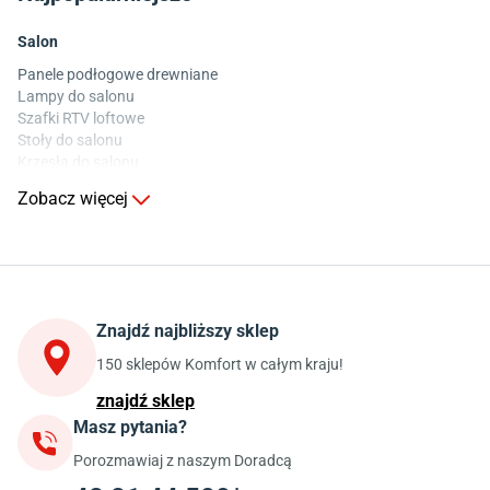
Salon
Panele podłogowe drewniane
Lampy do salonu
Szafki RTV loftowe
Stoły do salonu
Krzesła do salonu
Komody do salonu
Zobacz więcej
Kuchnia
Stoły do kuchni
Krzesła do kuchni
Szafki kuchenne stojące (dolne)
Znajdź najbliższy sklep
Szafki kuchenne wiszące (górne)
Szafki pod zlewozmywak
150 sklepów Komfort w całym kraju!
Blaty kuchenne laminowane
znajdź sklep
Masz pytania?
Jadalnia
Porozmawiaj z naszym Doradcą
Stoły do jadalni