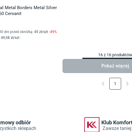
al Metal Borders Metal Silver
60 Cersanit
30 dni przed obniżką:
45
zł/
szt
-
49
%
49
,58
zł/
szt
16
z
16
produktó
Pokaż więcej
1
rmowy odbiór
Klub Komfor
zystkich sklepach
Zawsze taniej