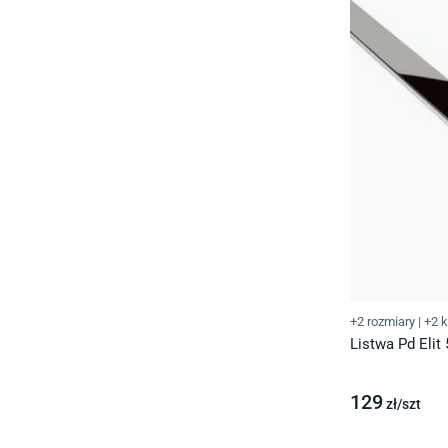
+2 rozmiary
|
+2 k
Listwa Pd Elit
129
zł/
szt