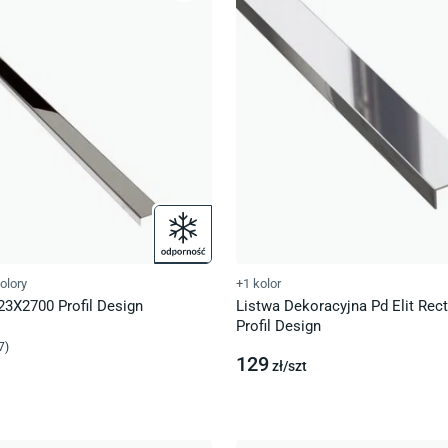
olory
+1 kolor
 23X2700 Profil Design
Listwa Dekoracyjna Pd Elit Rec
Profil Design
7
)
129
zł/
szt