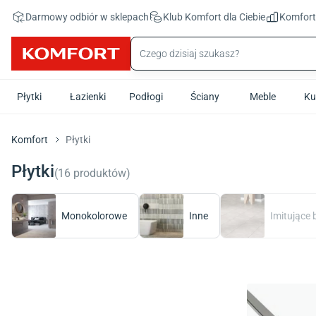
Przejdź do treści głównej
Darmowy odbiór w sklepach
Klub Komfort
dla Ciebie
Komfor
Płytki
Łazienki
Podłogi
Ściany
Meble
Ku
Komfort
Płytki
Płytki
(
16
produktów
)
Monokolorowe
Inne
Imitujące 