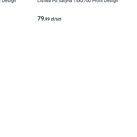
l Design
Listwa Pd Satyna 15X2700 Profil Design
79
,99
zł/
szt