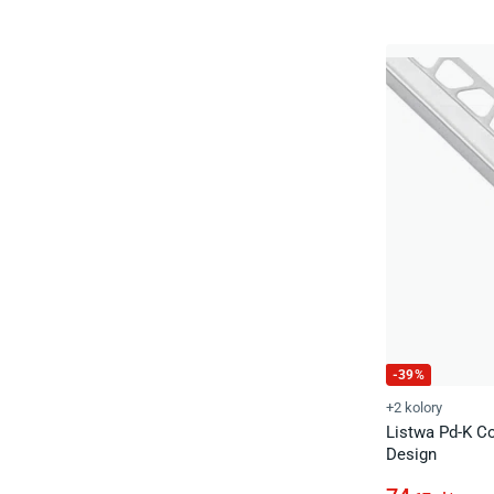
-
39
%
+2 kolory
Listwa Pd-K Co
Design