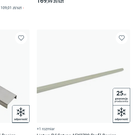
169
,99
zł/
szt
109
,01
zł/
szt
-
+1 rozmiar