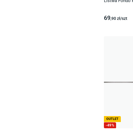
Listwa Fondo P
69
,90
zł/
szt
OUTLET
-
49
%