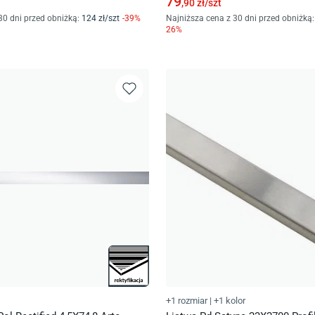
79
,90
zł/
szt
30 dni przed obniżką:
124
zł/
szt
-
39
%
Najniższa cena z 30 dni przed obniżką:
26
%
+1 rozmiar
|
+1 kolor