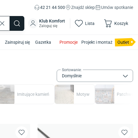
42 21 44 500
Znajdź sklep
Umów spotkanie
Klub Komfort
Lista
Koszyk
Zaloguj się
Zainspiruj się
Gazetka
Promocje
Projekt i montaż
Sortowanie
:
Domyślnie
Imitujące kamień
Motyw
Patchwork