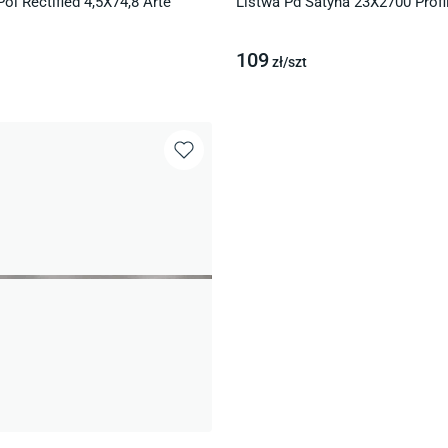
ol Rectified 4,5X74,8 Arte
Listwa Pd Satyna 23X2700 Profi
109
zł/
szt