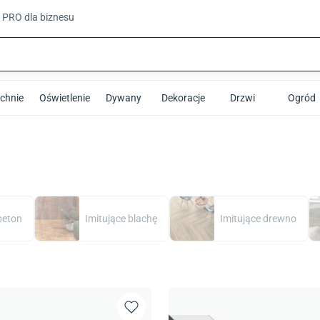
t PRO
dla biznesu
chnie
Oświetlenie
Dywany
Dekoracje
Drzwi
Ogród
beton
Imitujące blachę
Imitujące drewno