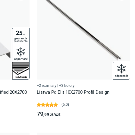
+2 rozmiary
|
+3 kolory
tified 20X2700
Listwa Pd Elit 10X2700 Profil Design
(
5.0
)
79
,99
zł/
szt