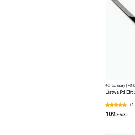
+2 rozmiary
|
+3 k
Listwa Pd Elit
(
4.
109
zł/
szt