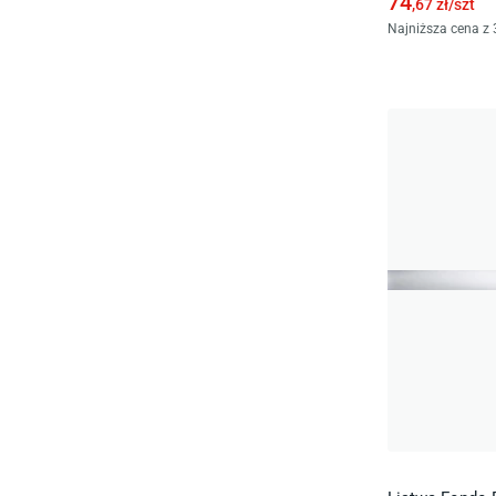
74
,67
zł/
szt
Najniższa cena z 