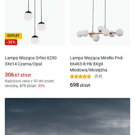
OUTLET
-
35
%
Lampa Wisząca Orfeo 6230
Lampa Wisząca Mirellio Pnd-
3Xe14 Czarna/Opal
66463-8-Hb 8Xg9
Miodowa/Mosiężna
306
,67
zł/
szt
(
5.0
)
Najniższa cena z 30 dni przed
698
zł/
szt
obniżką:
479
zł/
szt
-
35
%