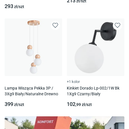
213
zł/
szt
293
zł/
szt
+1 kolor
Lampa Wisząca Pekka 3P /
Kinkiet Dorado Lp-002/1W Bk
3Xg9 Biały/Naturalne Drewno
1Xg9 Czarny/Biały
399
102
zł/
szt
,99
zł/
szt