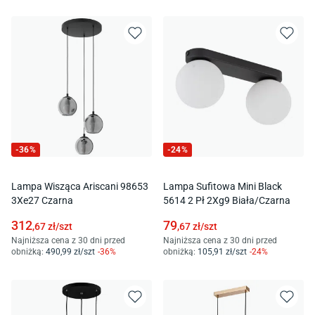
-
36
%
-
24
%
Lampa Wisząca Ariscani 98653
Lampa Sufitowa Mini Black
3Xe27 Czarna
5614 2 Pł 2Xg9 Biała/Czarna
312
79
,67
zł/
szt
,67
zł/
szt
Najniższa cena z 30 dni przed
Najniższa cena z 30 dni przed
obniżką:
490
,99
zł/
szt
-
36
%
obniżką:
105
,91
zł/
szt
-
24
%