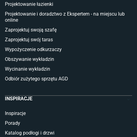
Projektowanie łazienki
Płytki na balkon
Lampy stojące LED
Projektowanie i doradztwo z Ekspertem - na miejscu lub
online
Płytki
Zaprojektuj swoją szafę
Płytki betonowe
Zaprojektuj swój taras
Płytki Cersanit
Płytki wielkoformatowe
Wypożyczenie odkurzaczy
Gres (szkliwiony)
Obszywanie wykładzin
Glazura
Płytki marmurowe
Wycinanie wykładzin
Odbiór zużytego sprzętu AGD
INSPIRACJE
Inspiracje
Porady
Katalog podłogi i drzwi