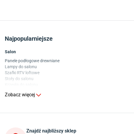
Najpopularniejsze
Salon
Panele podłogowe drewniane
Lampy do salonu
Szafki RTV loftowe
Stoły do salonu
Krzesła do salonu
Komody do salonu
Zobacz więcej
Kuchnia
Stoły do kuchni
Krzesła do kuchni
Szafki kuchenne stojące (dolne)
Znajdź najbliższy sklep
Szafki kuchenne wiszące (górne)