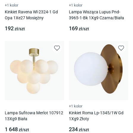
+1 kolor
+1 kolor
Kinkiet Ravena Wl-2324-1 Gd
Lampa Wisząca Lupus Pnd-
Opa 1Xe27 Mosiężny
3965-1-Bk 1Xg9 Czarna/Biała
192
169
zł/
szt
zł/
szt
+1 kolor
Lampa Sufitowa Merlot 107912
Kinkiet Roma Lp-1345/1W Gd
13Xg9 Biała
1Xg9 Złoty
1 648
234
zł/
szt
zł/
szt