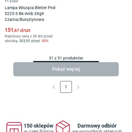
+1 kolor
Lampa Wisząca Bletter Pnd-
5225-3-Bk-Amb 3Xg9
Czarna/Bursztynowa
151
,67
zł/
szt
Najniższa cena z 30 dni przed
obniżką:
303
,55
zł/
szt
-
50
%
31
z
31
produktów
Pokaż więcej
1
150 sklepów
Darmowy odbiór
w całej Polsce
we wszystkich sklepach