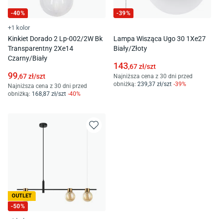
-
40
%
-
39
%
+1 kolor
Kinkiet Dorado 2 Lp-002/2W Bk
Lampa Wisząca Ugo 30 1Xe27
Transparentny 2Xe14
Biały/Złoty
Czarny/Biały
143
,67
zł/
szt
99
,67
zł/
szt
Najniższa cena z 30 dni przed
obniżką:
239
,37
zł/
szt
-
39
%
Najniższa cena z 30 dni przed
obniżką:
168
,87
zł/
szt
-
40
%
OUTLET
-
50
%