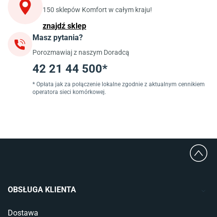
Szafki pod zlewozmywak
150 sklepów Komfort w całym kraju!
Blaty kuchenne laminowane
znajdź sklep
Masz pytania?
Jadalnia
Porozmawiaj z naszym Doradcą
Stoły do jadalni
Krzesła do jadalni
42 21 44 500*
Dywany szare
Lampy w stylu loftowym
* Opłata jak za połączenie lokalne zgodnie z aktualnym cennikiem
operatora sieci komórkowej.
Lampy wiszące do jadalni
Witryny do jadalni
Łazienka
Płytki łazienkowe
Deszczownice prysznicowe
Umywalki Cersanit
Glazura do łazienki
Kabiny prysznicowe 90x90
OBSŁUGA KLIENTA
Wanny Cersanit
Dostawa
Sypialnia