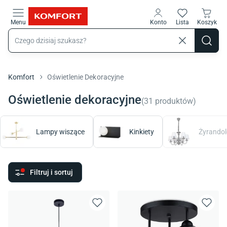
Przejdź do treści głównej
Menu
Konto
Lista
Koszyk
Komfort
Oświetlenie Dekoracyjne
Oświetlenie dekoracyjne
(
31
produktów
)
Lampy wiszące
Kinkiety
Żyrandol
Filtruj i sortuj