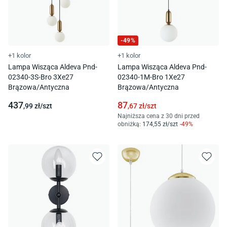
-
49
%
+1 kolor
+1 kolor
Lampa Wisząca Aldeva Pnd-
Lampa Wisząca Aldeva Pnd-
02340-3S-Bro 3Xe27
02340-1M-Bro 1Xe27
Brązowa/Antyczna
Brązowa/Antyczna
437
87
,99
zł/
szt
,67
zł/
szt
Najniższa cena z 30 dni przed
obniżką:
174
,55
zł/
szt
-
49
%