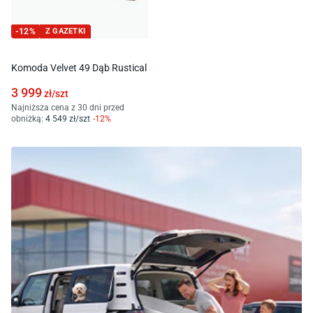
-
12
%
Z GAZETKI
Komoda Velvet 49 Dąb Rustical
3 999
zł/
szt
Najniższa cena z 30 dni przed
obniżką:
4 549
zł/
szt
-
12
%