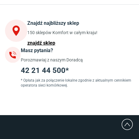
Stoły do kuchni
Krzesła do kuchni
Szafki kuchenne stojące (dolne)
Znajdź najbliższy sklep
Szafki kuchenne wiszące (górne)
Szafki pod zlewozmywak
150 sklepów Komfort w całym kraju!
Blaty kuchenne laminowane
znajdź sklep
Masz pytania?
Jadalnia
Porozmawiaj z naszym Doradcą
Stoły do jadalni
Krzesła do jadalni
42 21 44 500*
Dywany szare
Lampy w stylu loftowym
* Opłata jak za połączenie lokalne zgodnie z aktualnym cennikiem
operatora sieci komórkowej.
Lampy wiszące do jadalni
Witryny do jadalni
Łazienka
Płytki łazienkowe
Deszczownice prysznicowe
Umywalki Cersanit
Glazura do łazienki