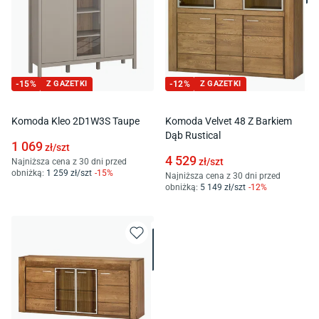
-
15
%
Z GAZETKI
-
12
%
Z GAZETKI
Komoda Kleo 2D1W3S Taupe
Komoda Velvet 48 Z Barkiem
Dąb Rustical
1 069
zł/
szt
4 529
zł/
szt
Najniższa cena z 30 dni przed
obniżką:
1 259
zł/
szt
-
15
%
Najniższa cena z 30 dni przed
obniżką:
5 149
zł/
szt
-
12
%