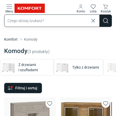
Przejdź do treści głównej
Menu
Konto
Lista
Koszyk
Komfort
Komody
Komody
(
3
produkty
)
Z drzwiami
Tylko z drzwiami
i szufladami
Filtruj i sortuj