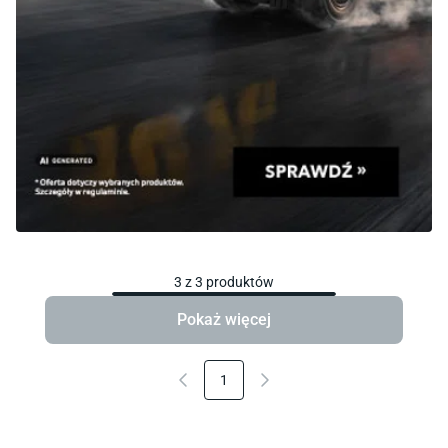
3
z
3
produktów
Pokaż więcej
1