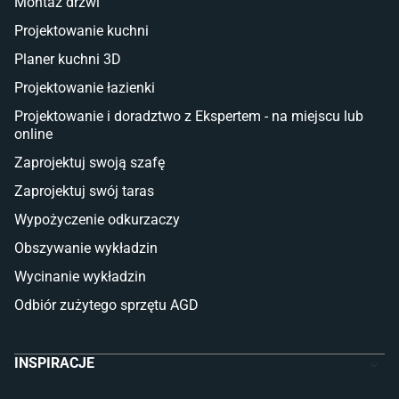
Montaż drzwi
Deski tarasowe kompozytowe
Projektowanie kuchni
Sztuczna trawa miękka
Koce i pledy
Planer kuchni 3D
Płytki tarasowe
Projektowanie łazienki
Płytki na balkon
Lampy stojące LED
Projektowanie i doradztwo z Ekspertem - na miejscu lub
online
Płytki
Zaprojektuj swoją szafę
Płytki betonowe
Zaprojektuj swój taras
Płytki Cersanit
Płytki wielkoformatowe
Wypożyczenie odkurzaczy
Gres (szkliwiony)
Obszywanie wykładzin
Glazura
Płytki marmurowe
Wycinanie wykładzin
Odbiór zużytego sprzętu AGD
INSPIRACJE