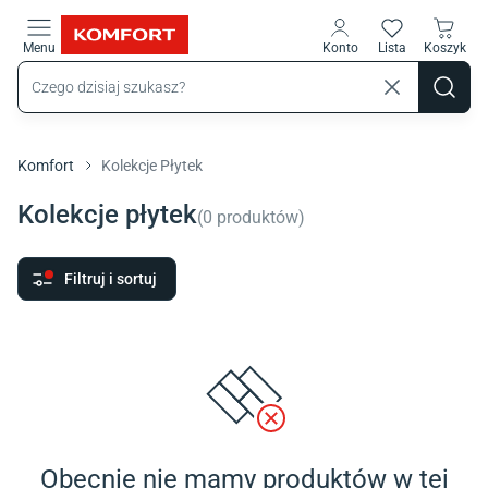
Przejdź do treści głównej
Menu
Konto
Lista
Koszyk
Komfort
Kolekcje Płytek
Kolekcje płytek
(
0
produktów
)
Filtruj i sortuj
Obecnie nie mamy produktów w tej