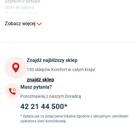
Szafki RTV loftowe
Stoły do salonu
Krzesła do salonu
Komody do salonu
Zobacz więcej
Kuchnia
Stoły do kuchni
Krzesła do kuchni
Szafki kuchenne stojące (dolne)
Znajdź najbliższy sklep
Szafki kuchenne wiszące (górne)
Szafki pod zlewozmywak
150 sklepów Komfort w całym kraju!
Blaty kuchenne laminowane
znajdź sklep
Masz pytania?
Jadalnia
Porozmawiaj z naszym Doradcą
Stoły do jadalni
Krzesła do jadalni
42 21 44 500*
Dywany szare
Lampy w stylu loftowym
* Opłata jak za połączenie lokalne zgodnie z aktualnym cennikiem
operatora sieci komórkowej.
Lampy wiszące do jadalni
Witryny do jadalni