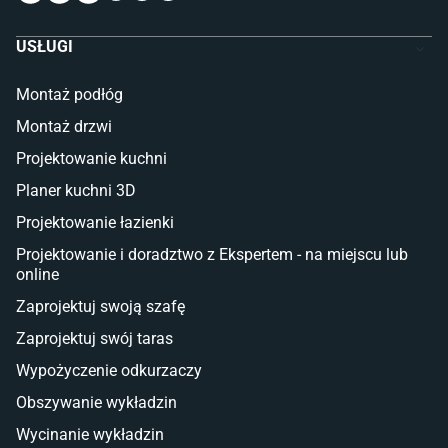
Komody dla dzieci
Szafy dla dzieci
USŁUGI
Łóżka dla dziecka (młodzieżowe)
Lampy w stylu młodzieżowym
Montaż podłóg
Taras i balkon
Montaż drzwi
Deski tarasowe kompozytowe
Projektowanie kuchni
Sztuczna trawa miękka
Koce i pledy
Planer kuchni 3D
Płytki tarasowe
Projektowanie łazienki
Płytki na balkon
Lampy stojące LED
Projektowanie i doradztwo z Ekspertem - na miejscu lub
online
Płytki
Zaprojektuj swoją szafę
Płytki betonowe
Zaprojektuj swój taras
Płytki Cersanit
Płytki wielkoformatowe
Wypożyczenie odkurzaczy
Gres (szkliwiony)
Obszywanie wykładzin
Glazura
Płytki marmurowe
Wycinanie wykładzin