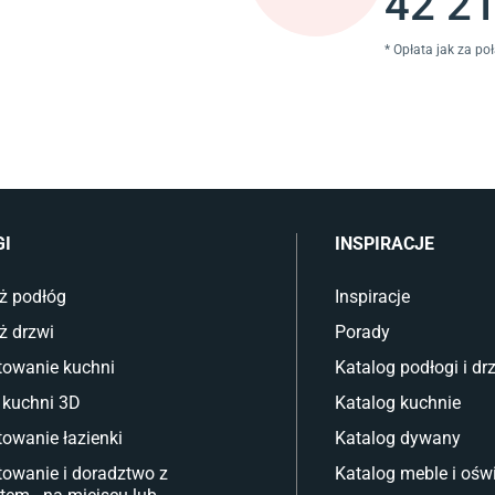
42 21
* Opłata jak za po
GI
INSPIRACJE
ż podłóg
Inspiracje
ż drzwi
Porady
towanie kuchni
Katalog podłogi i dr
 kuchni 3D
Katalog kuchnie
towanie łazienki
Katalog dywany
towanie i doradztwo z
Katalog meble i oświ