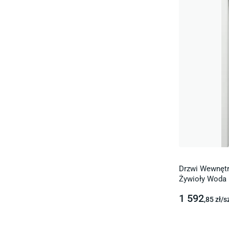
Drzwi Wewnętr
Żywioły Woda 
1 592
,85
zł/
s