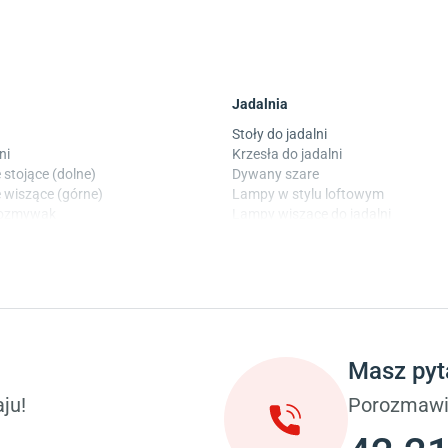
Jadalnia
Stoły do jadalni
ni
Krzesła do jadalni
 stojące (dolne)
Dywany szare
 wiszące (górne)
Lampy w stylu loftowym
wozmywak
Lampy wiszące do jadalni
 laminowane
Witryny do jadalni
Taras i balkon
okoju dziecięcego
Deski tarasowe kompozytowe
 dziecięcego
Sztuczna trawa miękka
ci
Koce i pledy
Masz pyt
Płytki tarasowe
ka (młodzieżowe)
Płytki na balkon
ju!
Porozmawi
 młodzieżowym
Lampy stojące LED