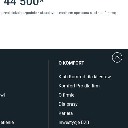
 44 500*
łączenie lokalne zgodnie z aktualnym cennikiem operatora sieci komórkowej.
O KOMFORT
Klub Komfort dla klientów
Komfort Pro dla firm
zwi
O firmie
Dla prasy
Kariera
etlenie
Inwestycje B2B