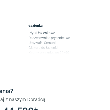
Łazienka
Płytki łazienkowe
Deszczownice prysznicowe
Umywalki Cersanit
Glazura do łazienki
Kabiny prysznicowe 90x90
Wanny Cersanit
Płytki
Płytki betonowe
Płytki Cersanit
Płytki wielkoformatowe
ania?
Gres (szkliwiony)
Glazura
aj z naszym Doradcą
Płytki marmurowe