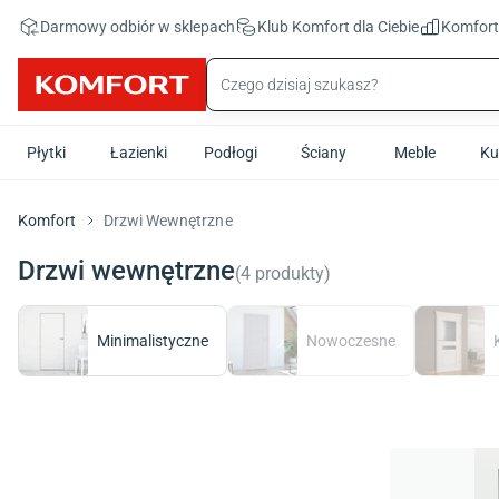
Przejdź do treści głównej
Darmowy odbiór w sklepach
Klub Komfort
dla Ciebie
Komfor
Płytki
Łazienki
Podłogi
Ściany
Meble
Ku
Komfort
Drzwi Wewnętrzne
Drzwi wewnętrzne
(
4
produkty
)
Minimalistyczne
Nowoczesne