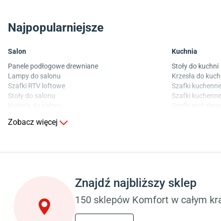
Najpopularniejsze
Salon
Kuchnia
Panele podłogowe drewniane
Stoły do kuchni
Lampy do salonu
Krzesła do kuch
Szafki RTV loftowe
Szafki kuchenne
Stoły do salonu
Szafki kuchenne
Krzesła do salonu
Szafki pod zle
Komody do salonu
Blaty kuchenne
Zobacz więcej
Sypialnia
Pokój dziecięcy
Wykładzina do sypialni
Wykładziny do p
Szafy do sypialni
Meble do pokoju
Łóżka z pojemnikiem
Komody dla dzie
Znajdź najbliższy sklep
Materace piankowe
Szafy dla dzieci
Lampy do sypialni
Łóżka dla dziec
150 sklepów Komfort w całym kra
Kinkiety do sypialni
Lampy w stylu