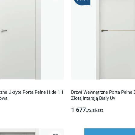
zne Ukryte Porta Pełne Hide 1 1
Drzwi Wewnętrzne Porta Pełne 
dowa
Złotą Intarsją Biały Uv
1 677
,72
zł/
szt