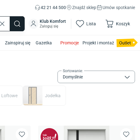
42 21 44 500
Znajdź sklep
Umów spotkanie
Klub Komfort
Lista
Koszyk
Zaloguj się
Zainspiruj się
Gazetka
Promocje
Projekt i montaż
Sortowanie
:
Domyślnie
Loftowe
Jodełka