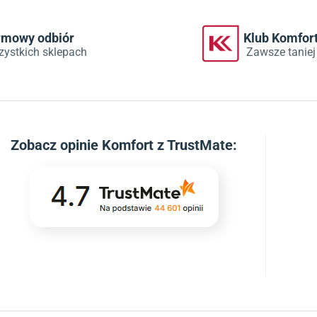
rmowy odbiór
Klub Komfor
zystkich sklepach
Zawsze taniej
Zobacz
opinie Komfort z TrustMate
: