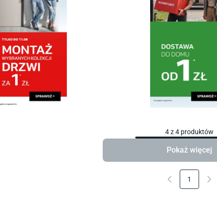
4
z
4
produktów
Pokaż więcej
1