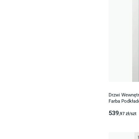
Drzwi Wewnętr
Farba Podkła
539
,97
zł/
szt