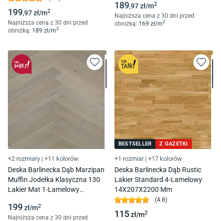
189
2
,97
zł/
m
199
2
,97
zł/
m
Najniższa cena z 30 dni przed
Najniższa cena z 30 dni przed
2
obniżką:
169
zł/
m
2
obniżką:
189
zł/
m
BESTSELLER
Z GAZETKI
+2 rozmiary
|
+11 kolorów
+1 rozmiar
|
+17 kolorów
Deska Barlinecka Dąb Marzipan
Deska Barlinecka Dąb Rustic
Muffin Jodełka Klasyczna 130
Lakier Standard 4-Lamelowy
Lakier Mat 1-Lamelowy
14X207X2200 Mm
14X130X725 Mm
(
4.8
)
199
2
zł/
m
115
2
zł/
m
Najniższa cena z 30 dni przed