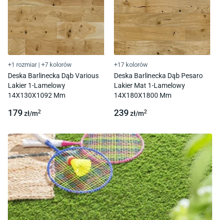
+1 rozmiar
|
+7 kolorów
+17 kolorów
Deska Barlinecka Dąb Various
Deska Barlinecka Dąb Pesaro
Lakier 1-Lamelowy
Lakier Mat 1-Lamelowy
14X130X1092 Mm
14X180X1800 Mm
179
239
2
2
zł/
m
zł/
m