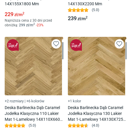
14X155X1800 Mm
14X130X2200 Mm
(
5.0
)
229
2
zł/
m
239
2
zł/
m
Najniższa cena z 30 dni przed
2
obniżką:
299
zł/
m
-
23
%
+2 rozmiary
|
+6 kolorów
+1 kolor
Deska Barlinecka Dąb Caramel
Deska Barlinecka Dąb Caramel
Jodełka Klasyczna 110 Lakier
Jodełka Klasyczna 130 Lakier
Mat 1-Lamelowy 14X110X660
Mat 1-Lamelowy 14X130X725
Mm
Mm
(
5.0
)
(
4.0
)