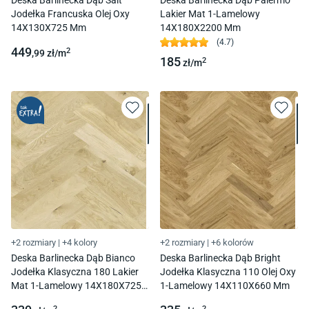
Deska Barlinecka Dąb Salt
Deska Barlinecka Dąb Palermo
Jodełka Francuska Olej Oxy
Lakier Mat 1-Lamelowy
14X130X725 Mm
14X180X2200 Mm
(
4.7
)
449
2
,99
zł/
m
185
2
zł/
m
+2 rozmiary
|
+4 kolory
+2 rozmiary
|
+6 kolorów
Deska Barlinecka Dąb Bianco
Deska Barlinecka Dąb Bright
Jodełka Klasyczna 180 Lakier
Jodełka Klasyczna 110 Olej Oxy
Mat 1-Lamelowy 14X180X725
1-Lamelowy 14X110X660 Mm
Mm
2
2