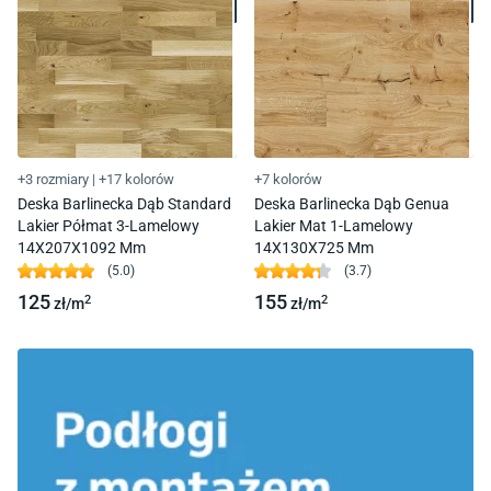
+3 rozmiary
|
+17 kolorów
+7 kolorów
Deska Barlinecka Dąb Standard
Deska Barlinecka Dąb Genua
Lakier Półmat 3-Lamelowy
Lakier Mat 1-Lamelowy
14X207X1092 Mm
14X130X725 Mm
(
5.0
)
(
3.7
)
125
155
2
2
zł/
m
zł/
m