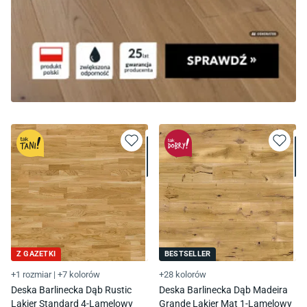
Z GAZETKI
BESTSELLER
+1 rozmiar
|
+7 kolorów
+28 kolorów
Deska Barlinecka Dąb Rustic
Deska Barlinecka Dąb Madeira
Lakier Standard 4-Lamelowy
Grande Lakier Mat 1-Lamelowy