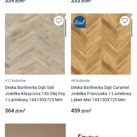
339
335
zł/
m
zł/
m
+11 kolorów
+6 kolorów
Deska Barlinecka Dąb Salt
Deska Barlinecka Dąb Caramel
Jodełka Klasyczna 130 Olej Oxy
Jodełka Francuska 1-Lamelowy
1-Lamelowy 14X130X725 Mm
Lakier Mat 14X130X725 Mm
364
459
2
2
zł/
m
zł/
m