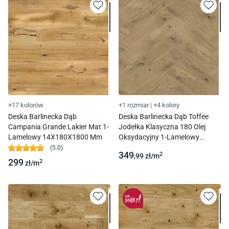
+17 kolorów
+1 rozmiar
|
+4 kolory
Deska Barlinecka Dąb
Deska Barlinecka Dąb Toffee
Campania Grande Lakier Mat 1-
Jodełka Klasyczna 180 Olej
Lamelowy 14X180X1800 Mm
Oksydacyjny 1-Lamelowy
14X180X725 Mm
(
5.0
)
349
2
,99
zł/
m
299
2
zł/
m