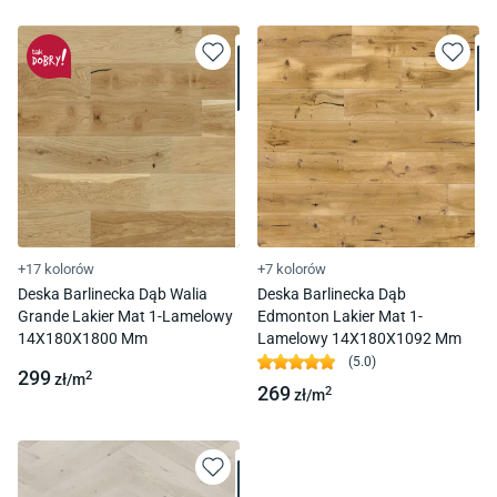
+17 kolorów
+7 kolorów
Deska Barlinecka Dąb Walia
Deska Barlinecka Dąb
Grande Lakier Mat 1-Lamelowy
Edmonton Lakier Mat 1-
14X180X1800 Mm
Lamelowy 14X180X1092 Mm
(
5.0
)
299
2
zł/
m
269
2
zł/
m