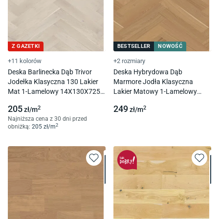
Z GAZETKI
BESTSELLER
NOWOŚĆ
+11 kolorów
+2 rozmiary
Deska Barlinecka Dąb Trivor
Deska Hybrydowa Dąb
Jodełka Klasyczna 130 Lakier
Marmore Jodła Klasyczna
Mat 1-Lamelowy 14X130X725
Lakier Matowy 1-Lamelowy
Mm
6,3X130X725
205
249
2
2
zł/
m
zł/
m
Najniższa cena z 30 dni przed
2
obniżką:
205
zł/
m