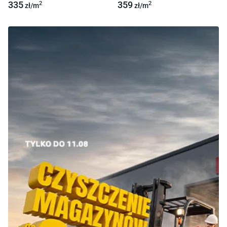
335
359
2
2
zł/
m
zł/
m