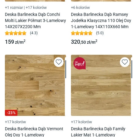
+1 rozmiar
|
+17 kolorów
+6 kolorów
Deska Barlinecka Dąb Conchi
Deska Barlinecka Dąb Ramsey
Molti Lakier Półmat 3-Lamelowy
Jodełka Klasyczna 110 Olej Oxy
14X207X2200 Mm
1-Lamelowy 14X110X660 Mm
(
4.3
)
(
5.0
)
159
320
2
2
zł/
m
,50
zł/
m
-
23
%
+17 kolorów
+17 kolorów
Deska Barlinecka Dąb Vermont
Deska Barlinecka Dąb Family
Olej Oxy 1-Lamelowy
Lakier Mat 1-Lamelowy