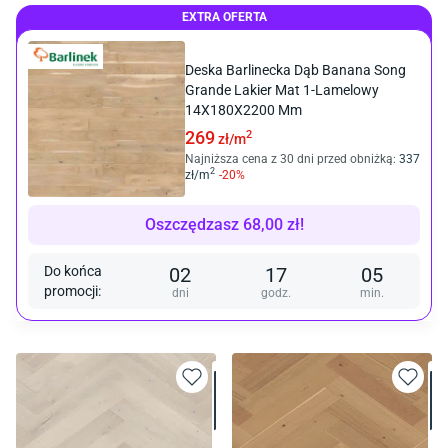
EXTRA OFERTA
Deska Barlinecka Dąb Banana Song
Grande Lakier Mat 1-Lamelowy
14X180X2200 Mm
269
2
zł/
m
Najniższa cena z 30 dni przed obniżką:
337
2
zł/
m
-
20
%
Oszczędzasz
68,00
zł
!
Do końca
02
17
05
promocji
:
dni
godz.
min.