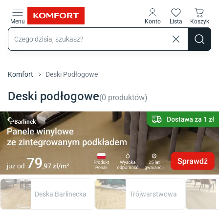
Przejdź do treści głównej
Menu
Konto
Lista
Koszyk
Komfort
Deski Podłogowe
Deski podłogowe
(
0
produktów
)
Deska Barlinecka
Trójwarstwowa