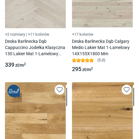
+2 rozmiary
|
+11 kolorów
+17 kolorów
Deska Barlinecka Dąb
Deska Barlinecka Dąb Calgary
Cappuccino Jodełka Klasyczna
Medio Lakier Mat 1-Lamelowy
130 Lakier Mat 1-Lamelowy
14X155X1800 Mm
14X130X725 Mm
(
5.0
)
339
2
zł/
m
295
2
zł/
m