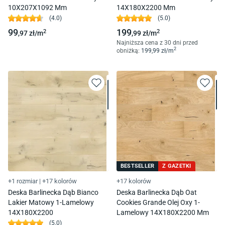
10X207X1092 Mm
14X180X2200 Mm
(
4.0
)
(
5.0
)
99
199
2
2
,97
zł/
m
,99
zł/
m
Najniższa cena z 30 dni przed
2
obniżką:
199
,99
zł/
m
BESTSELLER
Z GAZETKI
+1 rozmiar
|
+17 kolorów
+17 kolorów
Deska Barlinecka Dąb Bianco
Deska Barlinecka Dąb Oat
Lakier Matowy 1-Lamelowy
Cookies Grande Olej Oxy 1-
14X180X2200
Lamelowy 14X180X2200 Mm
(
5.0
)