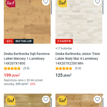
-
33
%
BESTSELLER
Z GAZETKI
+17 kolorów
Deska Barlinecka Dąb Ravenna
Deska Barlinecka Jesion Triest
Lakier Matowy 1-Lamelowy
Lakier Biały Mat 4-Lamelowy
14X207X1800
14X207X2200 Mm
(
5.0
)
(
5.0
)
199
125
2
2
zł/
m
zł/
m
Najniższa cena z 30 dni przed
2
obniżką:
299
zł/
m
-
33
%