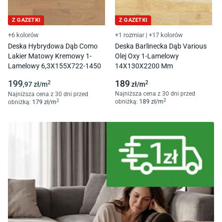
Z GAZETKI
Z GAZETKI
+6 kolorów
+1 rozmiar
|
+17 kolorów
Deska Hybrydowa Dąb Como
Deska Barlinecka Dąb Various
Lakier Matowy Kremowy 1-
Olej Oxy 1-Lamelowy
Lamelowy 6,3X155X722-1450
14X130X2200 Mm
199
189
2
2
,97
zł/
m
zł/
m
Najniższa cena z 30 dni przed
Najniższa cena z 30 dni przed
2
2
obniżką:
189
zł/
m
obniżką:
179
zł/
m