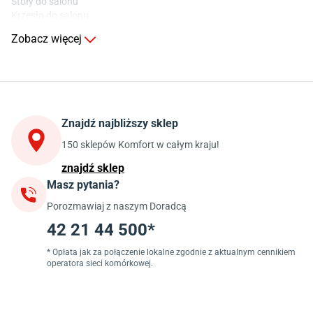
Stoły do salonu
Krzesła do salonu
Komody do salonu
Zobacz więcej
Kuchnia
Stoły do kuchni
Krzesła do kuchni
Szafki kuchenne stojące (dolne)
Znajdź najbliższy sklep
Szafki kuchenne wiszące (górne)
Szafki pod zlewozmywak
150 sklepów Komfort w całym kraju!
Blaty kuchenne laminowane
znajdź sklep
Masz pytania?
Jadalnia
Porozmawiaj z naszym Doradcą
Stoły do jadalni
Krzesła do jadalni
42 21 44 500*
Dywany szare
Lampy w stylu loftowym
* Opłata jak za połączenie lokalne zgodnie z aktualnym cennikiem
operatora sieci komórkowej.
Lampy wiszące do jadalni
Witryny do jadalni