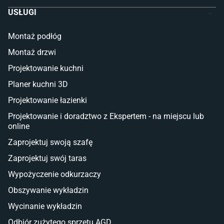
Szafy dla dzieci
USŁUGI
Łóżka dla dziecka (młodzieżowe)
Lampy w stylu młodzieżowym
Montaż podłóg
Taras i balkon
Montaż drzwi
Deski tarasowe kompozytowe
Projektowanie kuchni
Sztuczna trawa miękka
Koce i pledy
Planer kuchni 3D
Płytki tarasowe
Projektowanie łazienki
Płytki na balkon
Lampy stojące LED
Projektowanie i doradztwo z Ekspertem - na miejscu lub
online
Płytki
Zaprojektuj swoją szafę
Płytki betonowe
Zaprojektuj swój taras
Płytki Cersanit
Płytki wielkoformatowe
Wypożyczenie odkurzaczy
Gres (szkliwiony)
Obszywanie wykładzin
Glazura
Płytki marmurowe
Wycinanie wykładzin
Odbiór zużytego sprzętu AGD