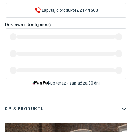
Zapytaj o produkt
42 21 44 500
Dostawa i dostępność
Kup teraz - zapłać za 30 dni!
OPIS PRODUKTU
S
M