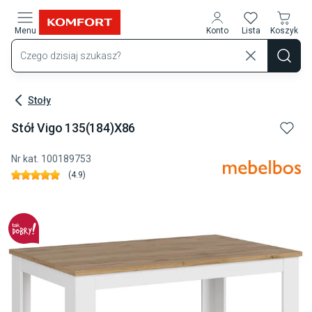
Przejdź do treści głównej
Menu
Konto
Lista
Koszyk
Stoły
Stół Vigo 135(184)x86
Nr kat.
100189753
(
4.9
)