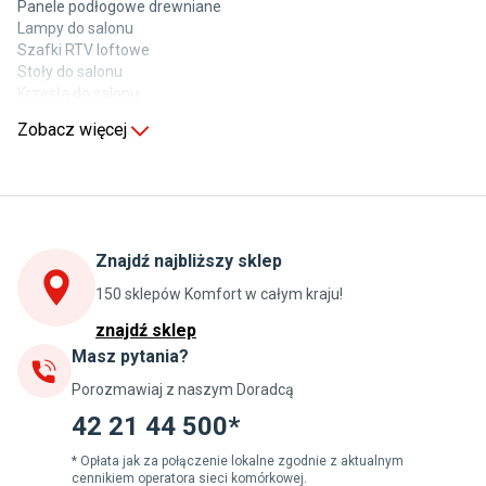
Panele podłogowe drewniane
Lampy do salonu
Szafki RTV loftowe
Stoły do salonu
Krzesła do salonu
Komody do salonu
Zobacz więcej
Kuchnia
Stoły do kuchni
Krzesła do kuchni
Szafki kuchenne stojące (dolne)
Znajdź najbliższy sklep
Szafki kuchenne wiszące (górne)
Szafki pod zlewozmywak
150 sklepów Komfort w całym kraju!
Blaty kuchenne laminowane
znajdź sklep
Masz pytania?
Jadalnia
Porozmawiaj z naszym Doradcą
Stoły do jadalni
WKŁADKA DO PRZECHOWYWANIA POD BLATEM
Krzesła do jadalni
42 21 44 500*
PRAKTYCZNE ROZWIĄZANIE
Dywany szare
Lampy w stylu loftowym
* Opłata jak za połączenie lokalne zgodnie z aktualnym
cennikiem operatora sieci komórkowej.
Stół VIGO gwarantuje maksymalny komfort użytkowania
Lampy wiszące do jadalni