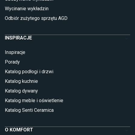
Glazura
Płytki marmurowe
Wycinanie wykładzin
Odbiór zużytego sprzętu AGD
INSPIRACJE
Inspiracje
Porady
Katalog podłogi i drzwi
Katalog kuchnie
Katalog dywany
WNĘTRZE
Katalog meble i oświetlenie
W NOWOCZESNYM STYLU?
Katalog Senti Ceramica
STÓŁ VIGO PASUJE
DOSKONALE!
O KOMFORT