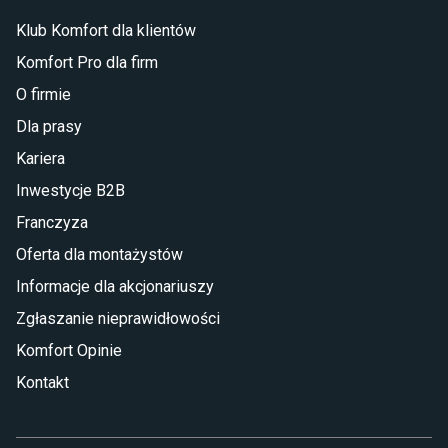
Stół VIGO to nowoczesny design łączący
prostą formę z przemyślaną funkcjonalnością.
Klub Komfort dla klientów
Biel i dekor w kolorze dąb wotan doskonale
Komfort Pro dla firm
wpisują się w nowoczesne i minimalistyczne
O firmie
wnętrza, gdzie wprowadzają harmonię
i elegancję. Z kolei rozkładany blat pozwoli
Dla prasy
stworzyć wygodną przestrzeń podczas przyjęć
Kariera
z bliskimi.
Inwestycje B2B
Franczyza
Oferta dla montażystów
Informacje dla akcjonariuszy
Zgłaszanie nieprawidłowości
Komfort Opinie
Kontakt