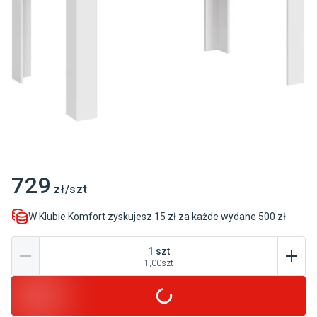
729
zł/szt
W Klubie Komfort
zyskujesz 15 zł za każde wydane 500 zł
1
szt
1,00
szt