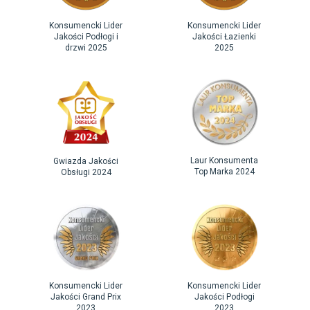
Funkcja rozkładanego blatu sprawia, że stół VIGO można
szybko powiększyć do imponujących rozmiarów (do
Konsumencki Lider
Konsumencki Lider
184 cm). W razie potrzeby stół zapewnia dużą
Jakości Podłogi i
Jakości Łazienki
drzwi 2025
2025
powierzchnię, idealną na rodzinne obiady, spotkania
z przyjaciółmi czy świąteczne kolacje. Natomiast
w codziennym użytkowaniu stół oszczędza sporo
miejsca dzięki swoim kompaktowym wymiarom.
Laur Konsumenta
Gwiazda Jakości
Top Marka 2024
Obsługi 2024
Konsumencki Lider
Konsumencki Lider
Jakości Grand Prix
Jakości Podłogi
2023
2023