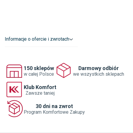
Informacje o ofercie i zwrotach
DLA 8 OSÓB
MAKSYMALNY KOMFORT
DLA KAŻDEGO
150 sklepów
Darmowy odbiór
w całej Polsce
we wszystkich sklepach
Stół VIGO doskonale sprawdzi się zarówno podczas
codziennych posiłków, jak i uroczystych przyjęć.
Klub Komfort
Pomieści aż 8 osób, dlatego też jest niezastąpionym
Zawsze taniej
wyborem dla rodzin i miłośników spotkań w większym
gronie. Zapewnia on maksymalny komfort Tobie
i gościom, zajmując przy tym niewiele miejsca
30 dni na zwrot
w pomieszczeniu.
Program Komfortowe Zakupy