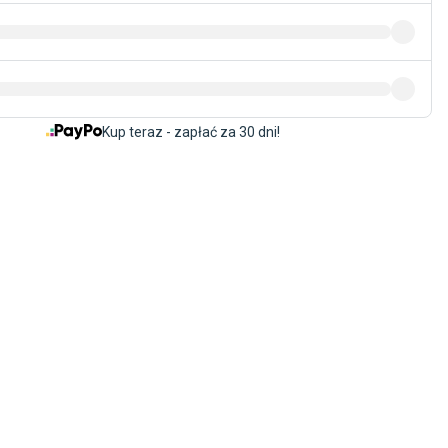
Meble
Materace
Materace
Meble do sypialni
Materace 160x200
Do syp
Kup teraz - zapłać za 30 dni!