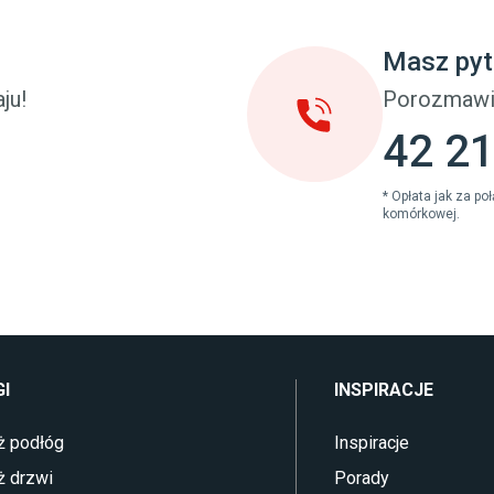
u dziecięcego
Sztuczna trawa miękka
eci
Koce i pledy
Masz pyt
Płytki tarasowe
cka (młodzieżowe)
Płytki na balkon
ju!
Porozmawi
 młodzieżowym
Lampy stojące LED
42 21
* Opłata jak za p
komórkowej.
I
INSPIRACJE
ż podłóg
Inspiracje
ż drzwi
Porady