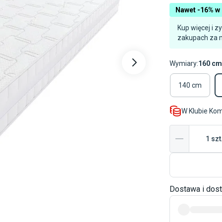
Nawet -16% w 
Kup więcej i z
zakupach za m
Wymiary
:
160 c
140 cm
W Klubie Ko
1
szt
Dostawa i dos