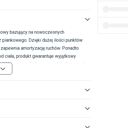
dowy bazujący na nowoczesnych
Materace i stelaże
 piankowego. Dzięki dużej ilości punktów
z zapewnia amortyzację ruchów. Ponadto
od ciała, produkt gwarantuje wyjątkowy
anki i sprężyny, który zapewnia odpoczynek
erac
rydowy
ing