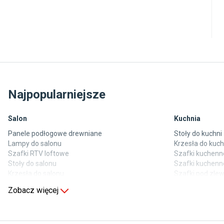
Najpopularniejsze
Salon
Kuchnia
Panele podłogowe drewniane
Stoły do kuchni
Lampy do salonu
Krzesła do kuch
Szafki RTV loftowe
Szafki kuchenne
Stoły do salonu
Szafki kuchenn
Krzesła do salonu
Szafki pod zl
Komody do salonu
Blaty kuchenne
Zobacz więcej
Sypialnia
Pokój dziecięc
Wykładzina do sypialni
Wykładziny do 