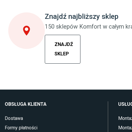
Szafy do sypialni
Meble do pokoj
Łóżka z pojemnikiem
Komody dla dzi
Znajdź najbliższy sklep
Materace piankowe
Szafy dla dzieci
Lampy do sypialni
Łóżka dla dzie
150 sklepów Komfort w całym kra
Kinkiety do sypialni
Lampy w stylu
ZNAJDŹ
SKLEP
OBSŁUGA KLIENTA
USŁUG
Dostawa
Monta
Formy płatności
Monta