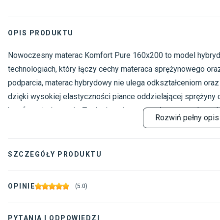
OPIS PRODUKTU
Nowoczesny materac Komfort Pure 160x200 to model hybry
technologiach, który łączy cechy materaca sprężynowego oraz
podparcia, materac hybrydowy nie ulega odkształceniom ora
dzięki wysokiej elastyczności piance oddzielającej sprężyny 
komfort użytkowania. To doskonały materac łączący zalety pi
Rozwiń
pełny opis
dla kręgosłupa oraz mięśni.
SZCZEGÓŁY PRODUKTU
Typ produktu
:
Mat
OPINIE
(
5.0
)
Rodzaj materaca
:
Hyb
PYTANIA I ODPOWIEDZI
Dostawca
:
Hild