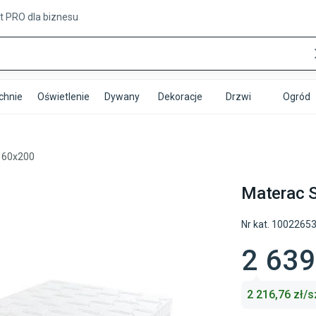
t PRO
dla biznesu
chnie
Oświetlenie
Dywany
Dekoracje
Drzwi
Ogród
160x200
Materac 
Nr kat.
1002265
2 63
2 216,76
zł/s