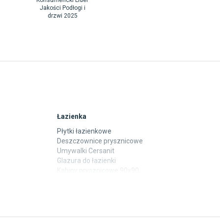
Konsumencki Lider
Jakości Podłogi i
drzwi 2025
Łazienka
Płytki łazienkowe
Deszczownice prysznicowe
Umywalki Cersanit
Glazura do łazienki
Kabiny prysznicowe 90x90
Wanny Cersanit
Płytki
Płytki betonowe