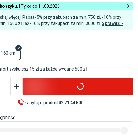
koszyku. |
Tylko do 11.08.2026
yskaj więcej. Rabat -5% przy zakupach za min. 750 zł, -10% przy
Szukasz czegoś
in. 1500 zł i aż -16% przy zakupach za min. 3000 zł.
Sprawdź >
podobnego?
m
Zobacz podobne
160 cm
mfort
zyskujesz 15 zł za każde wydane 500 zł
.
Zapytaj o produkt
42 21 44 500
tępność