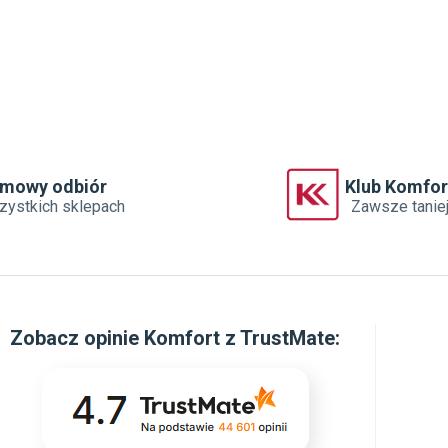
rmowy odbiór
Klub Komfor
zystkich sklepach
Zawsze tanie
Zobacz
opinie Komfort z TrustMate
: