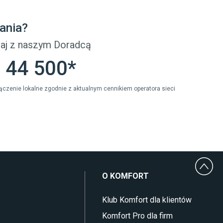
Płytki Cersanit
Płytki wielkoformatowe
ania?
Gres (szkliwiony)
Glazura
aj z naszym Doradcą
Płytki marmurowe
 44 500*
ołączenie lokalne zgodnie z aktualnym cennikiem operatora sieci
O KOMFORT
Klub Komfort dla klientów
Komfort Pro dla firm