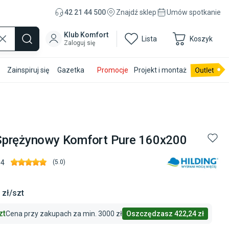
42 21 44 500
Znajdź sklep
Umów spotkanie
Klub Komfort
Lista
Koszyk
Zaloguj się
Zainspiruj się
Gazetka
Promocje
Projekt i montaż
Sprężynowy Komfort Pure 160x200
34
(
5.0
)
9
zł/szt
zt
Cena przy zakupach za min.
3000 zł
Oszczędzasz
422,24 zł