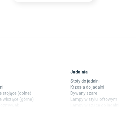
Jadalnia
Stoły do jadalni
ni
Krzesła do jadalni
 stojące (dolne)
Dywany szare
e wiszące (górne)
Lampy w stylu loftowym
ewozmywak
Lampy wiszące do jadalni
 laminowane
Witryny do jadalni
y
Taras i balkon
pokoju dziecięcego
Deski tarasowe kompozytowe