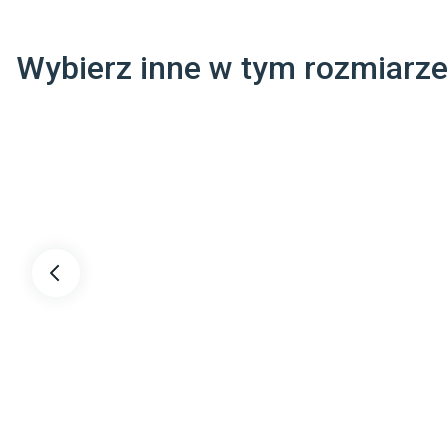
Materiał pokrowca
:
Włó
Lyoc
Sre
Wybierz inne w tym rozmiarze
Montaż
:
Nie
Dane adresowe dostawcy
:
Hilding Anders Polska sp. z o.o.

POLNA 17 62-095 MUROWANA GOŚLINA POLSKA

dominik.blach@hildinganders.com