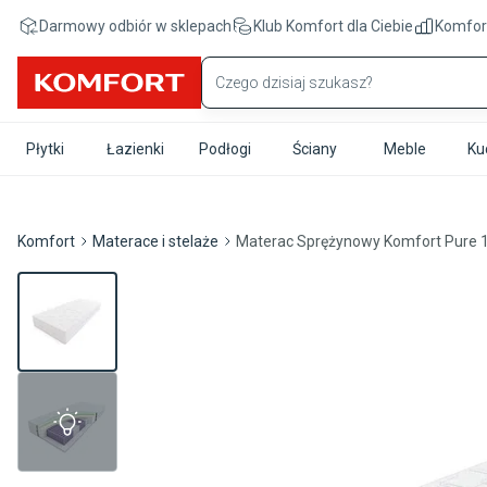
Przejdź do treści głównej
Darmowy odbiór w sklepach
Klub Komfort
dla Ciebie
Komfor
Płytki
Łazienki
Podłogi
Ściany
Meble
Ku
Komfort
Materace i stelaże
Materac Sprężynowy Komfort Pure 