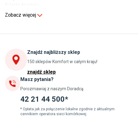
Krzesła do salonu
Komody do salonu
Zobacz więcej
Kuchnia
Stoły do kuchni
Krzesła do kuchni
Szafki kuchenne stojące (dolne)
Znajdź najbliższy sklep
Szafki kuchenne wiszące (górne)
Szafki pod zlewozmywak
150 sklepów Komfort w całym kraju!
Blaty kuchenne laminowane
znajdź sklep
Masz pytania?
Jadalnia
Porozmawiaj z naszym Doradcą
Stoły do jadalni
Krzesła do jadalni
42 21 44 500*
Dywany szare
Lampy w stylu loftowym
* Opłata jak za połączenie lokalne zgodnie z aktualnym
cennikiem operatora sieci komórkowej.
Lampy wiszące do jadalni
Witryny do jadalni
Łazienka