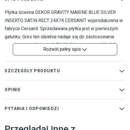
Płytka ścienna DEKOR GRAVITY MARINE BLUE SILVER
P
N
INSERTO SATIN RECT 24X74 CERSANIT wyprodukowna w
fabryce Cersanit. Sprzedawana płytka jest w pierwszym
gatunku. Gres ten idealnie nadaje się do zastosowania
wewnątrz pomieszczeń. Płytki ścienne można układać
Rozwiń
pełny opis
tylko na ścianę , ponieważ ich szkliwo nie jest
przystosowane do chodzenia, a wytrzymałość na
obciążenie jest niewystarczająca do układania na
SZCZEGÓŁY PRODUKTU
podłodze. Płytka ta pokryta jest cienką warstwą szkliwa,
co zabezpiecza je przed zaplamieniem, sprawia że
Wzór
:
Monokolorowe
OPINIE
utrzymanie pomieszczenia w czystości nie sprawia
Typ produktu
:
Dekor
większych problemów oraz zapewnia ogromną wygodę
PYTANIA I ODPOWIEDZI
Grubość płytki
:
10 mm
użytkowania. Dzięki tej warstwie zachowanie pierwotnego
koloru w całym okresie eksploatacj jest możliwe bez
Dostawca
:
CERSANIT S.A.
problemu.
Przeglądaj inne z