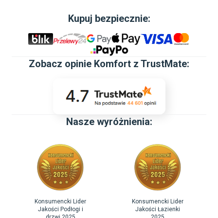
Cersanit S.A.

AL. SOLIDARNOŚCI 36 25-323 KIELCE

Kupuj bezpiecznie:
cersanitcustomercare@cersanit.com
Zobacz
opinie Komfort z TrustMate
:
Nasze wyróżnienia:
Konsumencki Lider
Konsumencki Lider
Jakości Podłogi i
Jakości Łazienki
drzwi 2025
2025