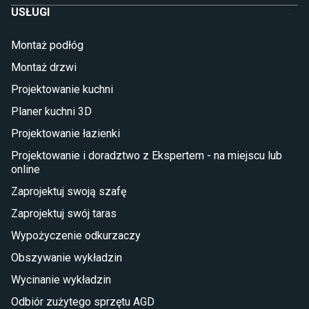
USŁUGI
Łóżka dla dziecka (młodzieżowe)
Lampy w stylu młodzieżowym
Montaż podłóg
Taras i balkon
Montaż drzwi
Deski tarasowe kompozytowe
Projektowanie kuchni
Sztuczna trawa miękka
Koce i pledy
Planer kuchni 3D
Płytki tarasowe
Projektowanie łazienki
Płytki na balkon
Lampy stojące LED
Projektowanie i doradztwo z Ekspertem - na miejscu lub
online
Płytki
Zaprojektuj swoją szafę
Płytki betonowe
Zaprojektuj swój taras
Płytki Cersanit
Płytki wielkoformatowe
Wypożyczenie odkurzaczy
Gres (szkliwiony)
Obszywanie wykładzin
Glazura
Płytki marmurowe
Wycinanie wykładzin
Odbiór zużytego sprzętu AGD