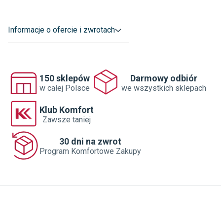
Antypoślizgowość
:
Nie dotyczy
Powierzchnia
:
Strukturalna
Informacje o ofercie i zwrotach
Grupa rozmiarowa
:
24x74
Rodzaj płytki
:
Ceramiczne
150 sklepów
Darmowy odbiór
Materiał
:
Nie dotyczy
w całej Polsce
we wszystkich sklepach
Gatunek
:
G1
Klub Komfort
Rodzaj pomieszczenia
:
Do przedpokoju
Zawsze taniej
Do salonu
Na korytarz
30 dni na zwrot
Do kuchni
Program Komfortowe Zakupy
Do łazienki
Outlet
:
Tak
Dane adresowe dostawcy
:
Cersanit S.A.
