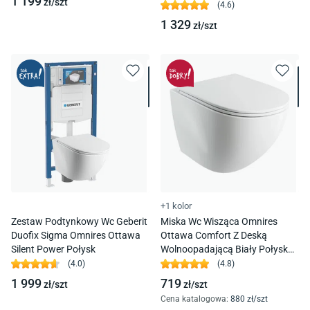
1 199
zł/
szt
(
4.6
)
1 329
zł/
szt
+1 kolor
Zestaw Podtynkowy Wc Geberit
Miska Wc Wisząca Omnires
Duofix Sigma Omnires Ottawa
Ottawa Comfort Z Deską
Silent Power Połysk
Wolnoopadającą Biały Połysk
Ottawacmwbp
(
4.0
)
(
4.8
)
1 999
719
zł/
szt
zł/
szt
Cena katalogowa
:
880
zł/
szt