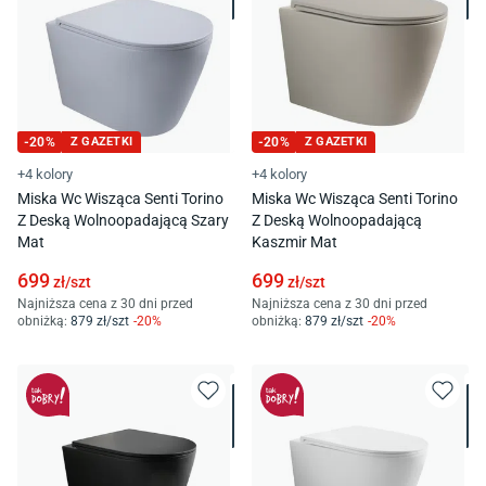
-
20
%
Z GAZETKI
-
20
%
Z GAZETKI
+4 kolory
+4 kolory
Miska Wc Wisząca Senti Torino
Miska Wc Wisząca Senti Torino
Z Deską Wolnoopadającą Szary
Z Deską Wolnoopadającą
Mat
Kaszmir Mat
699
699
zł/
szt
zł/
szt
Najniższa cena z 30 dni przed
Najniższa cena z 30 dni przed
obniżką:
879
zł/
szt
-
20
%
obniżką:
879
zł/
szt
-
20
%