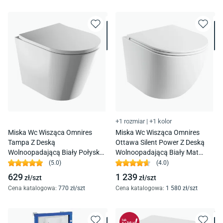
+1 rozmiar
|
+1 kolor
Miska Wc Wisząca Omnires
Miska Wc Wisząca Omnires
Tampa Z Deską
Ottawa Silent Power Z Deską
Wolnoopadającą Biały Połysk
Wolnoopadającą Biały Mat
Tampamwbp
Ottawaspmwbm
(
5.0
)
(
4.0
)
629
1 239
zł/
szt
zł/
szt
Cena katalogowa
:
770
zł/
szt
Cena katalogowa
:
1 580
zł/
szt