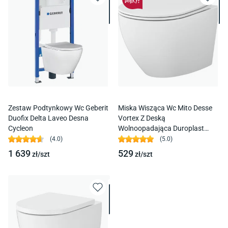
Zestaw Podtynkowy Wc Geberit
Miska Wisząca Wc Mito Desse
Duofix Delta Laveo Desna
Vortex Z Deską
Cycleon
Wolnoopadająca Duroplast
S4024-001
(
4.0
)
(
5.0
)
1 639
529
zł/
szt
zł/
szt