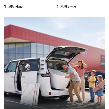
002
1 599
1 799
zł/
szt
zł/
szt