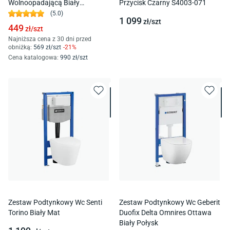
Wolnoopadającą Biały
Przycisk Czarny S4003-071
Vmd_609S
(
5.0
)
1 099
zł/
szt
449
zł/
szt
Najniższa cena z 30 dni przed
obniżką:
569
zł/
szt
-
21
%
Cena katalogowa
:
990
zł/
szt
Zestaw Podtynkowy Wc Senti
Zestaw Podtynkowy Wc Geberit
Torino Biały Mat
Duofix Delta Omnires Ottawa
Biały Połysk