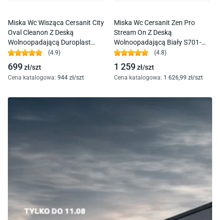
Miska Wc Wisząca Cersanit City
Miska Wc Cersanit Zen Pro
Oval Cleanon Z Deską
Stream On Z Deską
Wolnoopadającą Duroplast
Wolnoopadającą Biały S701-
K701-104
719
(
4.9
)
(
4.8
)
699
1 259
zł/
szt
zł/
szt
Cena katalogowa
:
944
zł/
szt
Cena katalogowa
:
1 626
,99
zł/
szt