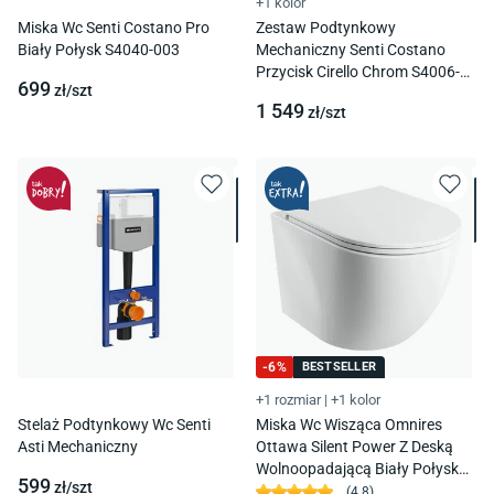
+1 kolor
Miska Wc Senti Costano Pro
Zestaw Podtynkowy
Biały Połysk S4040-003
Mechaniczny Senti Costano
Przycisk Cirello Chrom S4006-
699
zł/
szt
001
1 549
zł/
szt
-
6
%
BESTSELLER
+1 rozmiar
|
+1 kolor
Stelaż Podtynkowy Wc Senti
Miska Wc Wisząca Omnires
Asti Mechaniczny
Ottawa Silent Power Z Deską
Wolnoopadającą Biały Połysk
599
zł/
szt
Ottawaspmwbp
(
4.8
)