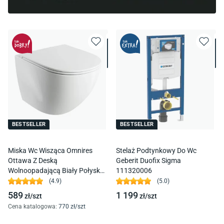
BESTSELLER
BESTSELLER
Miska Wc Wisząca Omnires
Stelaż Podtynkowy Do Wc
Ottawa Z Deską
Geberit Duofix Sigma
Wolnoopadającą Biały Połysk
111320006
Ottawamwbp
(
4.9
)
(
5.0
)
589
1 199
zł/
szt
zł/
szt
Cena katalogowa
:
770
zł/
szt