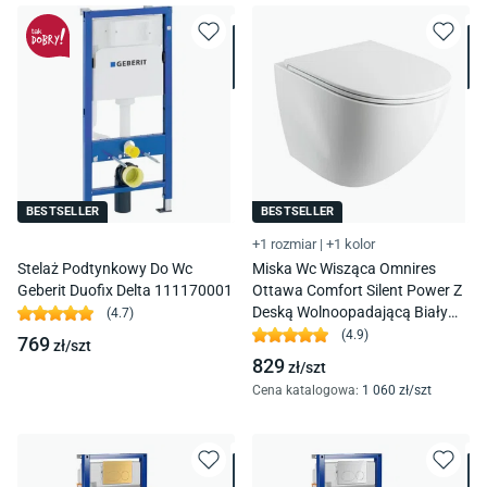
BESTSELLER
BESTSELLER
+1 rozmiar
|
+1 kolor
Stelaż Podtynkowy Do Wc
Miska Wc Wisząca Omnires
Geberit Duofix Delta 111170001
Ottawa Comfort Silent Power Z
Deską Wolnoopadającą Biały
(
4.7
)
Połysk Ottawacspmwbp
(
4.9
)
769
zł/
szt
829
zł/
szt
Cena katalogowa
:
1 060
zł/
szt