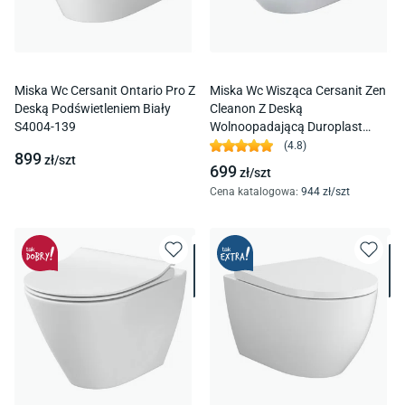
Miska Wc Cersanit Ontario Pro Z
Miska Wc Wisząca Cersanit Zen
Deską Podświetleniem Biały
Cleanon Z Deską
S4004-139
Wolnoopadającą Duroplast
S701-428
(
4.8
)
899
zł/
szt
699
zł/
szt
Cena katalogowa
:
944
zł/
szt