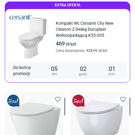
EXTRA OFERTA
Kompakt Wc Cersanit City New
Cleanon Z Deską Duroplast
Wolnoopadającą K35-035
469
zł/
szt
Cena katalogowa
:
928
,99
zł/
szt
Do końca
05
02
01
promocji
:
dni
godz.
min.