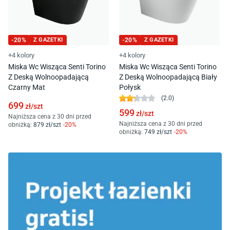
-
20
%
Z GAZETKI
-
20
%
Z GAZETKI
+4 kolory
+4 kolory
Miska Wc Wisząca Senti Torino
Miska Wc Wisząca Senti Torino
Z Deską Wolnoopadającą
Z Deską Wolnoopadającą Biały
Czarny Mat
Połysk
(
2.0
)
699
zł/
szt
599
zł/
szt
Najniższa cena z 30 dni przed
Najniższa cena z 30 dni przed
obniżką:
879
zł/
szt
-
20
%
obniżką:
749
zł/
szt
-
20
%