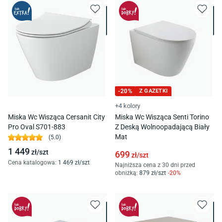
-
20
%
Z GAZETKI
+4 kolory
Miska Wc Wisząca Cersanit City
Miska Wc Wisząca Senti Torino
Pro Oval S701-883
Z Deską Wolnoopadającą Biały
Mat
(
5.0
)
1 449
zł/
szt
699
zł/
szt
Cena katalogowa
:
1 469
zł/
szt
Najniższa cena z 30 dni przed
obniżką:
879
zł/
szt
-
20
%