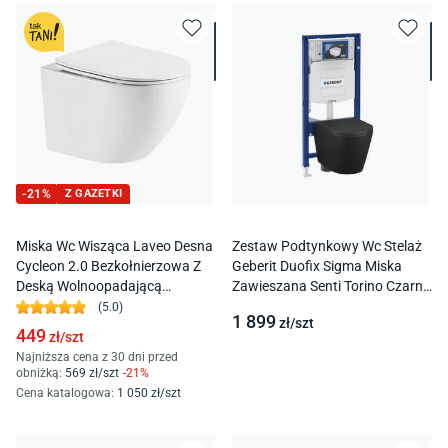
-
21
%
Z GAZETKI
Miska Wc Wisząca Laveo Desna
Zestaw Podtynkowy Wc Stelaż
Cycleon 2.0 Bezkołnierzowa Z
Geberit Duofix Sigma Miska
Deską Wolnoopadającą
Zawieszana Senti Torino Czarny
Duroplast Vmd_610S
Mat
(
5.0
)
1 899
zł/
szt
449
zł/
szt
Najniższa cena z 30 dni przed
obniżką:
569
zł/
szt
-
21
%
Cena katalogowa
:
1 050
zł/
szt