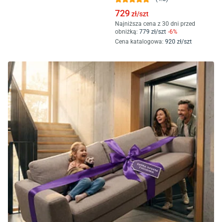
729
zł/
szt
Najniższa cena z 30 dni przed
obniżką:
779
zł/
szt
-
6
%
Cena katalogowa
:
920
zł/
szt