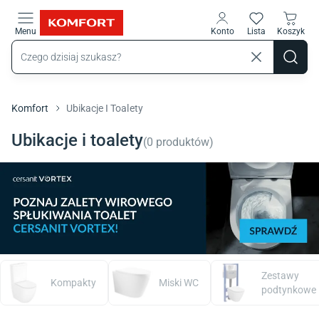
Przejdź do treści głównej
Menu
Konto
Lista
Koszyk
Komfort
Ubikacje I Toalety
Ubikacje i toalety
(
0
produktów
)
Zestawy
Kompakty
Miski WC
podtynkowe