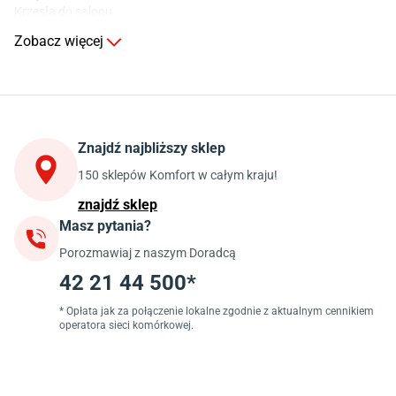
Krzesła do salonu
Komody do salonu
Zobacz więcej
Kuchnia
Stoły do kuchni
Krzesła do kuchni
Szafki kuchenne stojące (dolne)
Znajdź najbliższy sklep
Szafki kuchenne wiszące (górne)
Szafki pod zlewozmywak
150 sklepów Komfort w całym kraju!
Blaty kuchenne laminowane
znajdź sklep
Masz pytania?
Jadalnia
Porozmawiaj z naszym Doradcą
Stoły do jadalni
Krzesła do jadalni
42 21 44 500*
Dywany szare
Lampy w stylu loftowym
* Opłata jak za połączenie lokalne zgodnie z aktualnym cennikiem
operatora sieci komórkowej.
Lampy wiszące do jadalni
Witryny do jadalni
Łazienka