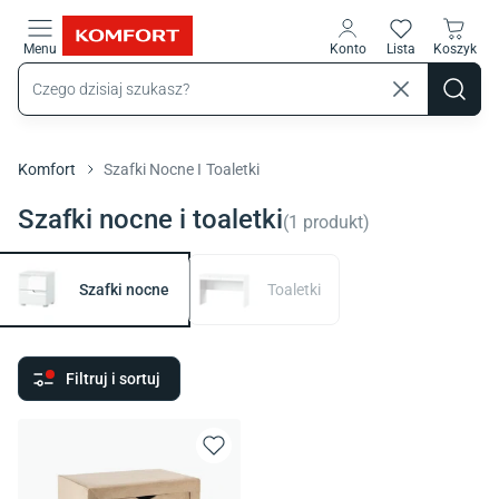
Przejdź do treści głównej
Menu
Konto
Lista
Koszyk
Komfort
Szafki Nocne I Toaletki
Szafki nocne i toaletki
(
1
produkt
)
Szafki nocne
Toaletki
Filtruj i sortuj