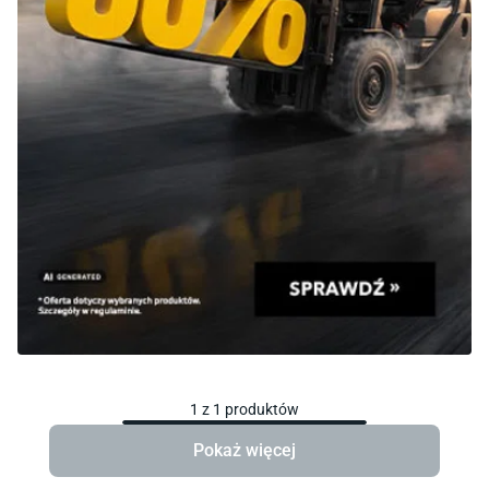
1
z
1
produktów
Pokaż więcej