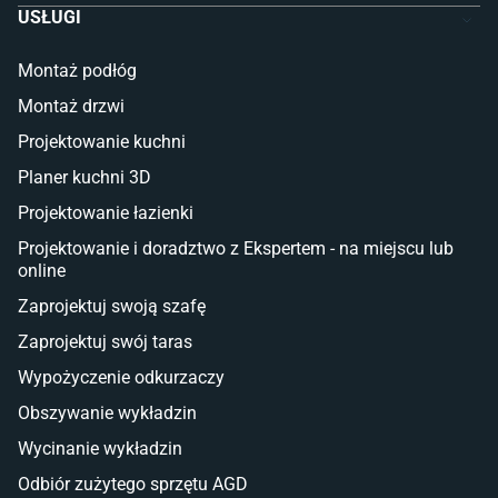
USŁUGI
Łóżka dla dziecka (młodzieżowe)
Lampy w stylu młodzieżowym
Montaż podłóg
Taras i balkon
Montaż drzwi
Deski tarasowe kompozytowe
Projektowanie kuchni
Sztuczna trawa miękka
Koce i pledy
Planer kuchni 3D
Płytki tarasowe
Projektowanie łazienki
Płytki na balkon
Lampy stojące LED
Projektowanie i doradztwo z Ekspertem - na miejscu lub
online
Płytki
Zaprojektuj swoją szafę
Płytki betonowe
Zaprojektuj swój taras
Płytki Cersanit
Płytki wielkoformatowe
Wypożyczenie odkurzaczy
Gres (szkliwiony)
Obszywanie wykładzin
Glazura
Płytki marmurowe
Wycinanie wykładzin
Odbiór zużytego sprzętu AGD