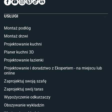
Meble do pokoju dziecięcego
Komody dla dzieci
Szafy dla dzieci
USŁUGI
Łóżka dla dziecka (młodzieżowe)
Lampy w stylu młodzieżowym
Montaż podłóg
Taras i balkon
Montaż drzwi
Deski tarasowe kompozytowe
Projektowanie kuchni
Sztuczna trawa miękka
Koce i pledy
Planer kuchni 3D
Płytki tarasowe
Projektowanie łazienki
Płytki na balkon
Lampy stojące LED
Projektowanie i doradztwo z Ekspertem - na miejscu lub
online
Płytki
Zaprojektuj swoją szafę
Płytki betonowe
Zaprojektuj swój taras
Płytki Cersanit
Płytki wielkoformatowe
Wypożyczenie odkurzaczy
Gres (szkliwiony)
Obszywanie wykładzin
Glazura
Płytki marmurowe