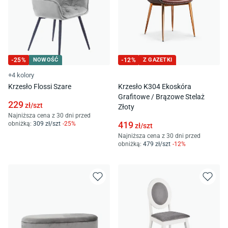
-
25
%
NOWOŚĆ
-
12
%
Z GAZETKI
+4 kolory
Krzesło Flossi Szare
Krzesło K304 Ekoskóra
Grafitowe / Brązowe Stelaż
229
zł/
szt
Złoty
Najniższa cena z 30 dni przed
419
obniżką:
309
zł/
szt
-
25
%
zł/
szt
Najniższa cena z 30 dni przed
obniżką:
479
zł/
szt
-
12
%