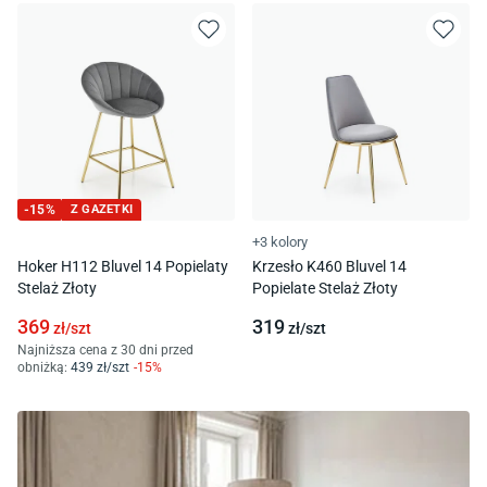
-
15
%
Z GAZETKI
+3 kolory
Hoker H112 Bluvel 14 Popielaty
Krzesło K460 Bluvel 14
Stelaż Złoty
Popielate Stelaż Złoty
369
319
zł/
szt
zł/
szt
Najniższa cena z 30 dni przed
obniżką:
439
zł/
szt
-
15
%