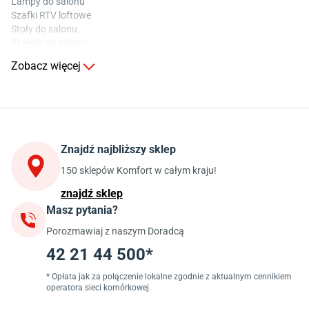
Lampy do salonu
Szafki RTV loftowe
Stoły do salonu
Krzesła do salonu
Komody do salonu
Zobacz więcej
Kuchnia
Stoły do kuchni
Krzesła do kuchni
Szafki kuchenne stojące (dolne)
Znajdź najbliższy sklep
Szafki kuchenne wiszące (górne)
Szafki pod zlewozmywak
150 sklepów Komfort w całym kraju!
Blaty kuchenne laminowane
znajdź sklep
Masz pytania?
Jadalnia
Porozmawiaj z naszym Doradcą
Stoły do jadalni
Krzesła do jadalni
42 21 44 500*
Dywany szare
Lampy w stylu loftowym
* Opłata jak za połączenie lokalne zgodnie z aktualnym cennikiem
operatora sieci komórkowej.
Lampy wiszące do jadalni
Witryny do jadalni