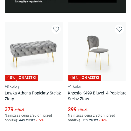
-
15
%
Z GAZETKI
-
16
%
Z GAZETKI
+3 kolory
+1 kolor
Ławka Athena Popielaty Stelaż
Krzesło K499 Bluvel14 Popielate
Złoty
Stelaż Złoty
379
299
zł/
szt
zł/
szt
Najniższa cena z 30 dni przed
Najniższa cena z 30 dni przed
obniżką:
449
zł/
szt
-
15
%
obniżką:
359
zł/
szt
-
16
%