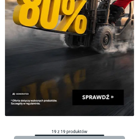
19
z
19
produktów