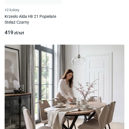
+2 kolory
Krzesło Alda Hlr 21 Popielate
Stelaż Czarny
419
zł/
szt