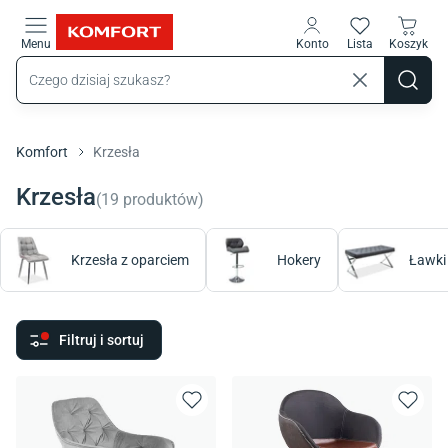
Przejdź do treści głównej
Menu
Konto
Lista
Koszyk
Komfort
Krzesła
Krzesła
(
19
produktów
)
Krzesła z oparciem
Hokery
Ławki
Filtruj i sortuj