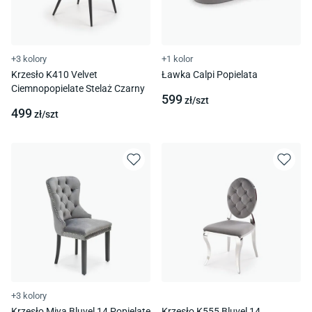
+3 kolory
+1 kolor
Krzesło K410 Velvet
Ławka Calpi Popielata
Ciemnopopielate Stelaż Czarny
599
zł/
szt
499
zł/
szt
+3 kolory
Krzesło Miya Bluvel 14 Popielate
Krzesło K555 Bluvel 14