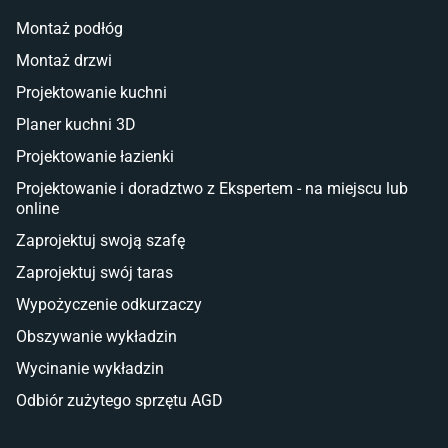
Lampy w stylu młodzieżowym
Montaż podłóg
Taras i balkon
Montaż drzwi
Deski tarasowe kompozytowe
Projektowanie kuchni
Sztuczna trawa miękka
Koce i pledy
Planer kuchni 3D
Płytki tarasowe
Projektowanie łazienki
Płytki na balkon
Lampy stojące LED
Projektowanie i doradztwo z Ekspertem - na miejscu lub
online
Płytki
Zaprojektuj swoją szafę
Płytki betonowe
Zaprojektuj swój taras
Płytki Cersanit
Płytki wielkoformatowe
Wypożyczenie odkurzaczy
Gres (szkliwiony)
Obszywanie wykładzin
Glazura
Płytki marmurowe
Wycinanie wykładzin
Odbiór zużytego sprzętu AGD