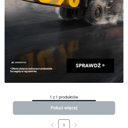
1
z
1
produktów
Pokaż więcej
1