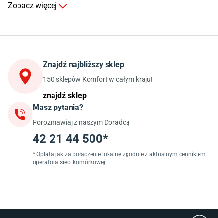
Zobacz więcej
Kuchnia
Stoły do kuchni
Krzesła do kuchni
Szafki kuchenne stojące (dolne)
Znajdź najbliższy sklep
Szafki kuchenne wiszące (górne)
Szafki pod zlewozmywak
150 sklepów Komfort w całym kraju!
Blaty kuchenne laminowane
znajdź sklep
Masz pytania?
Jadalnia
Porozmawiaj z naszym Doradcą
Stoły do jadalni
Krzesła do jadalni
42 21 44 500*
Dywany szare
Lampy w stylu loftowym
* Opłata jak za połączenie lokalne zgodnie z aktualnym cennikiem
operatora sieci komórkowej.
Lampy wiszące do jadalni
Witryny do jadalni
Łazienka
Płytki łazienkowe