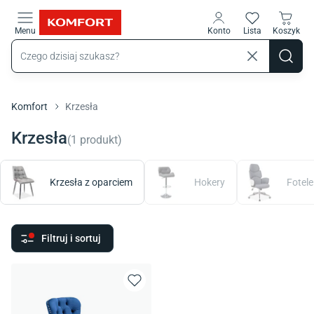
Przejdź do treści głównej
Menu
Konto
Lista
Koszyk
Komfort
Krzesła
Krzesła
(
1
produkt
)
Krzesła z oparciem
Hokery
Fotele
Filtruj i sortuj