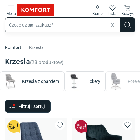
Przejdź do treści głównej
Menu
Konto
Lista
Koszyk
Komfort
Krzesła
Krzesła
(
28
produktów
)
Krzesła z oparciem
Hokery
Fotele
Filtruj i sortuj