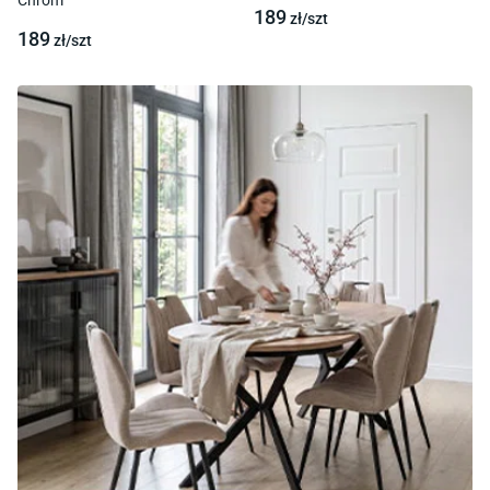
Chrom
189
zł/
szt
189
zł/
szt