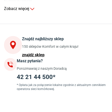
Krzesła do salonu
Komody do salonu
Zobacz więcej
Kuchnia
Stoły do kuchni
Krzesła do kuchni
Szafki kuchenne stojące (dolne)
Znajdź najbliższy sklep
Szafki kuchenne wiszące (górne)
Szafki pod zlewozmywak
150 sklepów Komfort w całym kraju!
Blaty kuchenne laminowane
znajdź sklep
Masz pytania?
Jadalnia
Porozmawiaj z naszym Doradcą
Stoły do jadalni
Krzesła do jadalni
42 21 44 500*
Dywany szare
Lampy w stylu loftowym
* Opłata jak za połączenie lokalne zgodnie z aktualnym cennikiem
operatora sieci komórkowej.
Lampy wiszące do jadalni
Witryny do jadalni
Łazienka