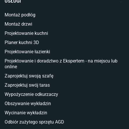
USŁUGI
Łóżka dla dziecka (młodzieżowe)
Lampy w stylu młodzieżowym
Montaż podłóg
Taras i balkon
Montaż drzwi
Deski tarasowe kompozytowe
Projektowanie kuchni
Sztuczna trawa miękka
Koce i pledy
Planer kuchni 3D
Płytki tarasowe
Projektowanie łazienki
Płytki na balkon
Lampy stojące LED
Projektowanie i doradztwo z Ekspertem - na miejscu lub
online
Płytki
Zaprojektuj swoją szafę
Płytki betonowe
Zaprojektuj swój taras
Płytki Cersanit
Płytki wielkoformatowe
Wypożyczenie odkurzaczy
Gres (szkliwiony)
Obszywanie wykładzin
Glazura
Płytki marmurowe
Wycinanie wykładzin
Odbiór zużytego sprzętu AGD