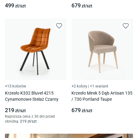
499
679
zł/
szt
zł/
szt
+13 kolorów
+2 kolory
|
+1 wariant
Krzesło K332 Bluvel 4215
Krzesło Mirek 5 Dąb Artisan 135
Cynamonowe Stelaż Czarny
/ 730 Portland Taupe
219
679
zł/
szt
zł/
szt
Najniższa cena z 30 dni przed
obniżką:
219
zł/
szt