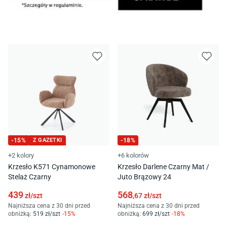
-
15
%
Z GAZETKI
-
18
%
+2 kolory
+6 kolorów
Krzesło K571 Cynamonowe
Krzesło Darlene Czarny Mat /
Stelaż Czarny
Juto Brązowy 24
439
568
zł/
szt
,67
zł/
szt
Najniższa cena z 30 dni przed
Najniższa cena z 30 dni przed
obniżką:
519
zł/
szt
-
15
%
obniżką:
699
zł/
szt
-
18
%