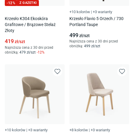
-
12
%
Z GAZETKI
+10 kolorów
|
+3 warianty
Krzesło K304 Ekoskóra
Krzesło Flavio 5 Orzech / 730
Grafitowe / Brązowe Stelaż
Portland Taupe
Złoty
499
zł/
szt
419
zł/
szt
Najniższa cena z 30 dni przed
obniżką:
499
zł/
szt
Najniższa cena z 30 dni przed
obniżką:
479
zł/
szt
-
12
%
+10 kolorów
|
+3 warianty
+8 kolorów
|
+3 warianty