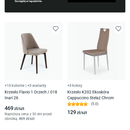
+13 kolorów
|
+3 warianty
+3 kolory
Krzesło Flavio 1 Orzech / 018
Krzesło K202 Ekoskóra
Inari 26
Cappuccino Stelaż Chrom
(
5.0
)
469
zł/
szt
129
zł/
szt
Najniższa cena z 30 dni przed
obniżką:
469
zł/
szt