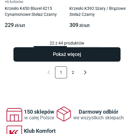
+6 kolorów
Krzesło K450 Bluvel 4215
Krzesło K392 Szary / Brązowe
Cynamonowe Stelaż Czarny
Stelaż Czarny
229
309
zł/
szt
zł/
szt
22
z
44
produktów
Pokaż więcej
1
2
150 sklepów
Darmowy odbiór
w całej Polsce
we wszystkich sklepach
Klub Komfort