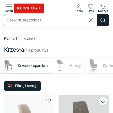
Przejdź do treści głównej
Menu
Konto
Lista
Koszyk
Komfort
Krzesła
Krzesła
(
44
produkty
)
Krzesła z oparciem
Hokery
Fotele
Filtruj i sortuj