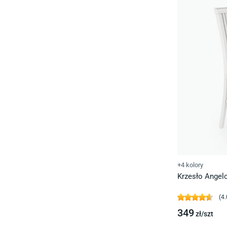
+4 kolory
Krzesło Angelo
(
4.
349
zł/
szt