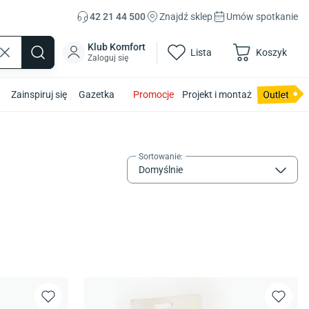
42 21 44 500
Znajdź sklep
Umów spotkanie
Klub Komfort
Lista
Koszyk
Zaloguj się
Zainspiruj się
Gazetka
Promocje
Projekt i montaż
Sortowanie
:
Domyślnie