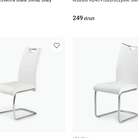
oskóra Biała Stelaż Biały
Krzesło K245 Przezroczyste Stel
249
zł/
szt