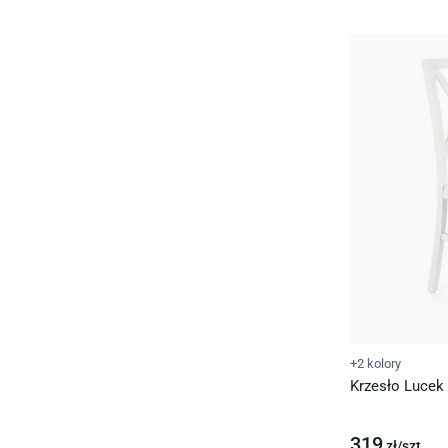
+2 kolory
Krzesło Lucek 
319
zł/
szt