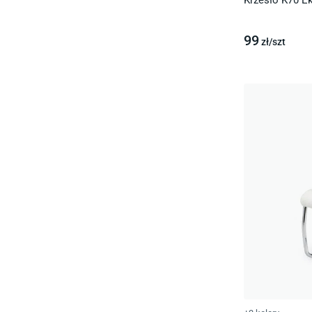
Krzesło K70 Ek
99
zł/
szt