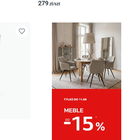
279
zł/
szt