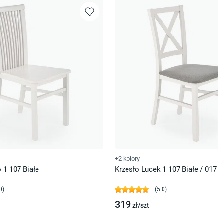
+2 kolory
 1 107 Białe
Krzesło Lucek 1 107 Białe / 017 
0
)
(
5.0
)
319
zł/
szt