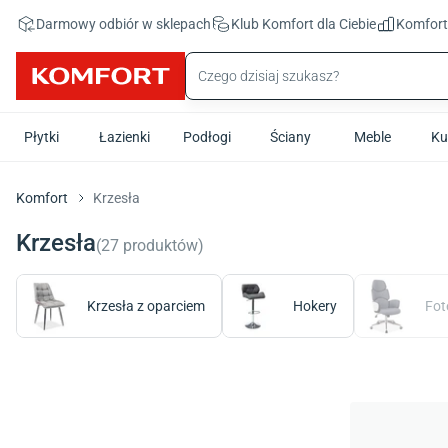
Przejdź do treści głównej
Darmowy odbiór w sklepach
Klub Komfort
dla Ciebie
Komfor
Płytki
Łazienki
Podłogi
Ściany
Meble
Ku
Komfort
Krzesła
Krzesła
(
27
produktów
)
Krzesła z oparciem
Hokery
Fot