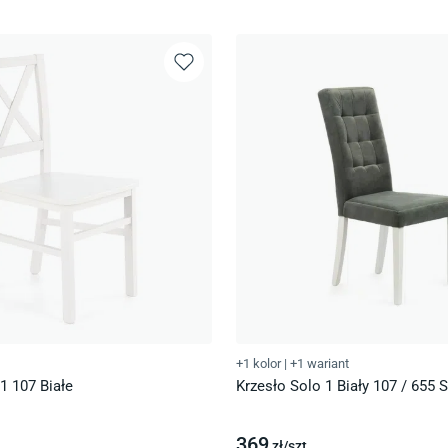
+1 kolor
|
+1 wariant
1 107 Białe
Krzesło Solo 1 Biały 107 / 655 
369
zł/
szt