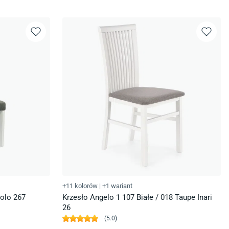
+11 kolorów
|
+1 wariant
Solo 267
Krzesło Angelo 1 107 Białe / 018 Taupe Inari
26
(
5.0
)