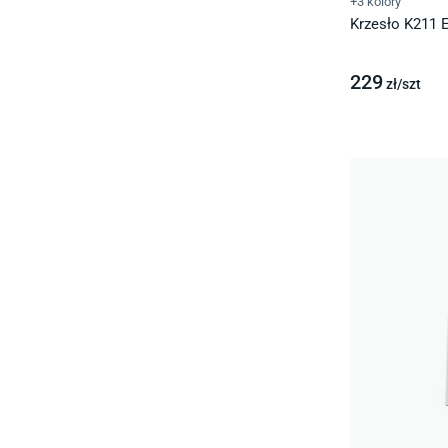
+3 kolory
Krzesło K211 
229
zł/
szt