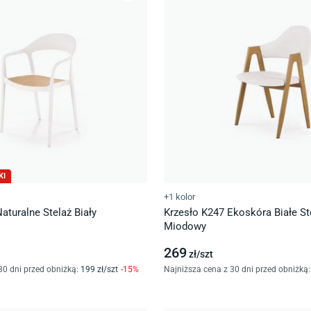
KI
+1 kolor
aturalne Stelaż Biały
Krzesło K247 Ekoskóra Białe St
Miodowy
269
zł/
szt
30 dni przed obniżką:
199
zł/
szt
-
15
%
Najniższa cena z 30 dni przed obniżką: