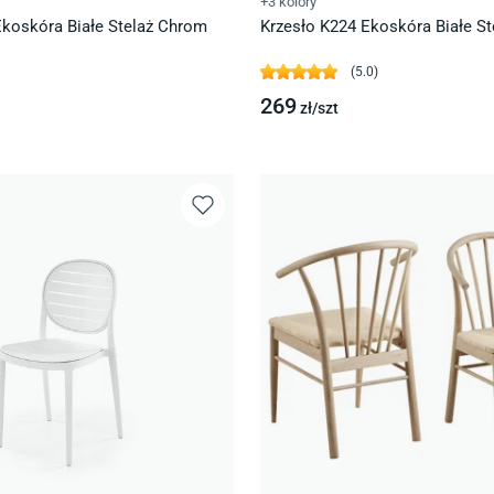
+3 kolory
Ekoskóra Białe Stelaż Chrom
Krzesło K224 Ekoskóra Białe S
(
5.0
)
269
zł/
szt