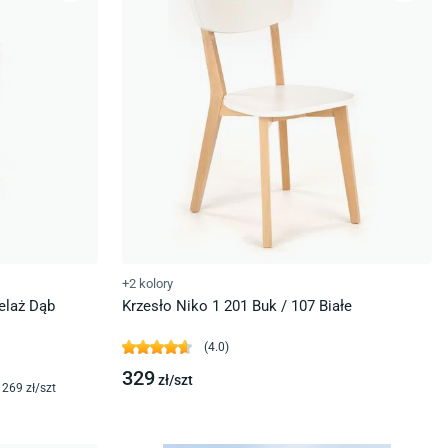
+2 kolory
elaż Dąb
Krzesło Niko 1 201 Buk / 107 Białe
(
4.0
)
329
zł/
szt
269
zł/
szt