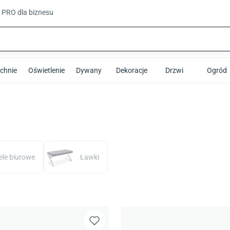
t PRO
dla biznesu
chnie
Oświetlenie
Dywany
Dekoracje
Drzwi
Ogród
ele biurowe
Ławki