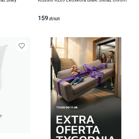
aż Biały
Krzesło K209 Ekoskóra Białe Stelaż Chrom
159
zł/
szt