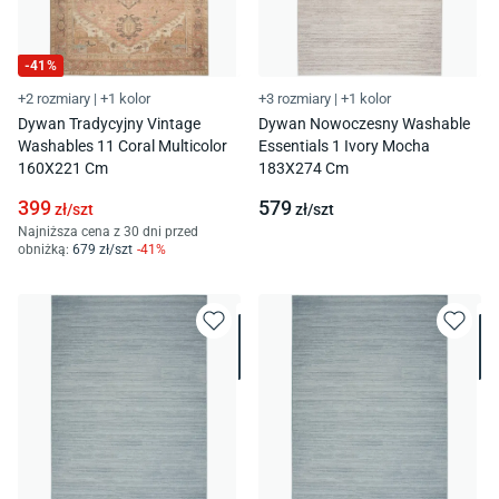
-
41
%
+2 rozmiary
|
+1 kolor
+3 rozmiary
|
+1 kolor
Dywan Tradycyjny Vintage
Dywan Nowoczesny Washable
Washables 11 Coral Multicolor
Essentials 1 Ivory Mocha
160X221 Cm
183X274 Cm
399
579
zł/
szt
zł/
szt
Najniższa cena z 30 dni przed
obniżką:
679
zł/
szt
-
41
%