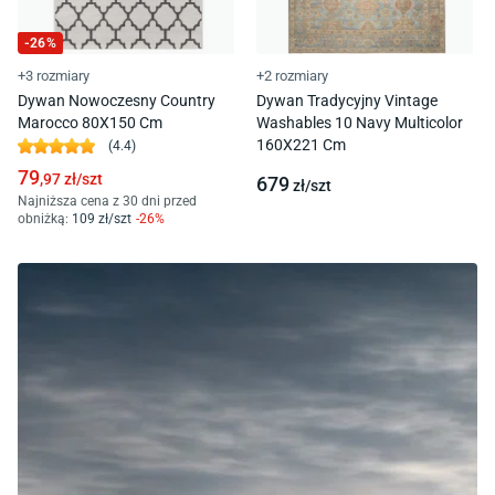
-
26
%
+3 rozmiary
+2 rozmiary
Dywan Nowoczesny Country
Dywan Tradycyjny Vintage
Marocco 80X150 Cm
Washables 10 Navy Multicolor
160X221 Cm
(
4.4
)
79
,97
zł/
szt
679
zł/
szt
Najniższa cena z 30 dni przed
obniżką:
109
zł/
szt
-
26
%