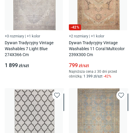
-
42
%
+3 rozmiary
|
+1 kolor
+2 rozmiary
|
+1 kolor
Dywan Tradycyjny Vintage
Dywan Tradycyjny Vintage
Washables 7 Light Blue
Washables 11 Coral Multicolor
274X366 Cm
239X300 Cm
1 899
799
zł/
szt
zł/
szt
Najniższa cena z 30 dni przed
obniżką:
1 399
zł/
szt
-
42
%