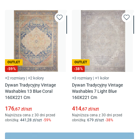
OUTLET
OUTLET
-
59
%
-
38
%
+2 rozmiary
|
+2 kolory
+3 rozmiary
|
+1 kolor
Dywan Tradycyjny Vintage
Dywan Tradycyjny Vintage
Washables 13 Blue Coral
Washables 7 Light Blue
160X221 Cm
160X221 Cm
176
414
,67
zł/
szt
,67
zł/
szt
Najniższa cena z 30 dni przed
Najniższa cena z 30 dni przed
obniżką:
441
,28
zł/
szt
-
59
%
obniżką:
679
zł/
szt
-
38
%