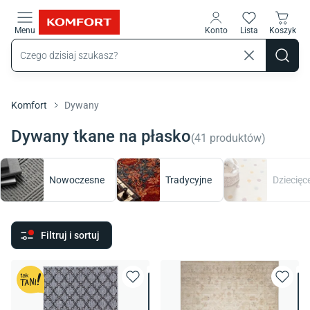
Przejdź do treści głównej
Menu
Konto
Lista
Koszyk
Komfort
Dywany
Dywany tkane na płasko
(
41
produktów
)
Nowoczesne
Tradycyjne
Dziecięc
Filtruj i sortuj