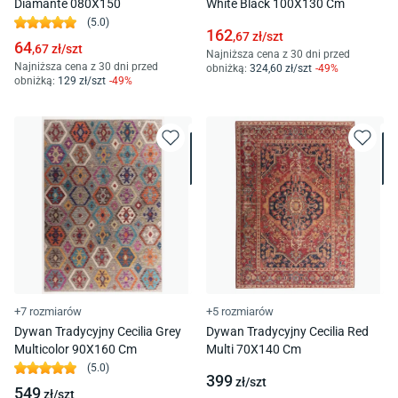
Diamante 080X150
White Black 100X130 Cm
(
5.0
)
162
,67
zł/
szt
64
,67
zł/
szt
Najniższa cena z 30 dni przed
Najniższa cena z 30 dni przed
obniżką:
324
,60
zł/
szt
-
49
%
obniżką:
129
zł/
szt
-
49
%
+7 rozmiarów
+5 rozmiarów
Dywan Tradycyjny Cecilia Grey
Dywan Tradycyjny Cecilia Red
Multicolor 90X160 Cm
Multi 70X140 Cm
(
5.0
)
399
zł/
szt
549
zł/
szt