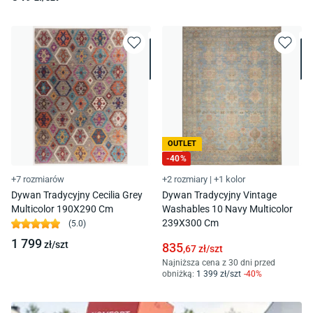
OUTLET
-
40
%
+7 rozmiarów
+2 rozmiary
|
+1 kolor
Dywan Tradycyjny Cecilia Grey
Dywan Tradycyjny Vintage
Multicolor 190X290 Cm
Washables 10 Navy Multicolor
239X300 Cm
(
5.0
)
1 799
zł/
szt
835
,67
zł/
szt
Najniższa cena z 30 dni przed
obniżką:
1 399
zł/
szt
-
40
%