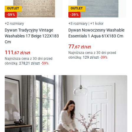
OUTLET
OUTLET
-
59
%
-
39
%
+2 rozmiary
+3 rozmiary
|
+1 kolor
Dywan Tradycyjny Vintage
Dywan Nowoczesny Washable
Washables 17 Beige 122X183
Essentials 1 Aqua 61X183 Cm
Cm
77
,67
zł/
szt
111
,67
zł/
szt
Najniższa cena z 30 dni przed
obniżką:
129
zł/
szt
-
39
%
Najniższa cena z 30 dni przed
obniżką:
278
,21
zł/
szt
-
59
%