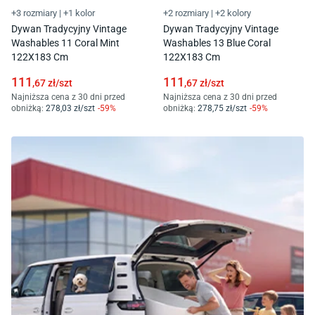
+3 rozmiary
|
+1 kolor
+2 rozmiary
|
+2 kolory
Dywan Tradycyjny Vintage
Dywan Tradycyjny Vintage
Washables 11 Coral Mint
Washables 13 Blue Coral
122X183 Cm
122X183 Cm
111
111
,67
zł/
szt
,67
zł/
szt
Najniższa cena z 30 dni przed
Najniższa cena z 30 dni przed
obniżką:
278
,03
zł/
szt
-
59
%
obniżką:
278
,75
zł/
szt
-
59
%