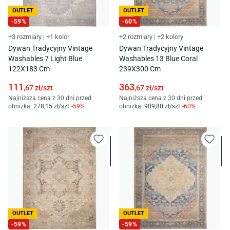
OUTLET
OUTLET
-
59
%
-
60
%
+3 rozmiary
|
+1 kolor
+2 rozmiary
|
+2 kolory
Dywan Tradycyjny Vintage
Dywan Tradycyjny Vintage
Washables 7 Light Blue
Washables 13 Blue Coral
122X183 Cm
239X300 Cm
111
363
,67
zł/
szt
,67
zł/
szt
Najniższa cena z 30 dni przed
Najniższa cena z 30 dni przed
obniżką:
278
,15
zł/
szt
-
59
%
obniżką:
909
,80
zł/
szt
-
60
%
OUTLET
OUTLET
-
59
%
-
59
%