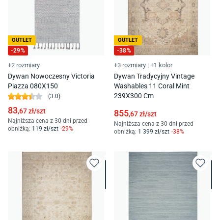
OUTLET
OUTLET
-
29
%
-
38
%
+2 rozmiary
+3 rozmiary
|
+1 kolor
Dywan Nowoczesny Victoria
Dywan Tradycyjny Vintage
Piazza 080X150
Washables 11 Coral Mint
239X300 Cm
(
3.0
)
83
,67
zł/
szt
855
,67
zł/
szt
Najniższa cena z 30 dni przed
Najniższa cena z 30 dni przed
obniżką:
119
zł/
szt
-
29
%
obniżką:
1 399
zł/
szt
-
38
%