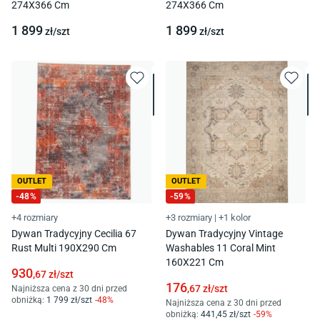
274X366 Cm
274X366 Cm
1 899
1 899
zł/
szt
zł/
szt
OUTLET
OUTLET
-
48
%
-
59
%
+4 rozmiary
+3 rozmiary
|
+1 kolor
Dywan Tradycyjny Cecilia 67
Dywan Tradycyjny Vintage
Rust Multi 190X290 Cm
Washables 11 Coral Mint
160X221 Cm
930
,67
zł/
szt
176
,67
zł/
szt
Najniższa cena z 30 dni przed
obniżką:
1 799
zł/
szt
-
48
%
Najniższa cena z 30 dni przed
obniżką:
441
,45
zł/
szt
-
59
%