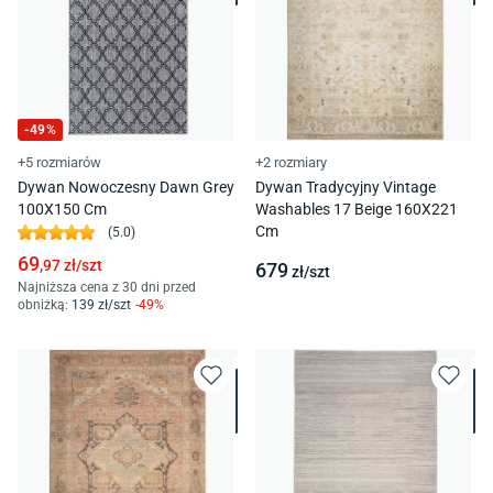
-
49
%
+5 rozmiarów
+2 rozmiary
Dywan Nowoczesny Dawn Grey
Dywan Tradycyjny Vintage
100X150 Cm
Washables 17 Beige 160X221
Cm
(
5.0
)
69
,97
zł/
szt
679
zł/
szt
Najniższa cena z 30 dni przed
obniżką:
139
zł/
szt
-
49
%