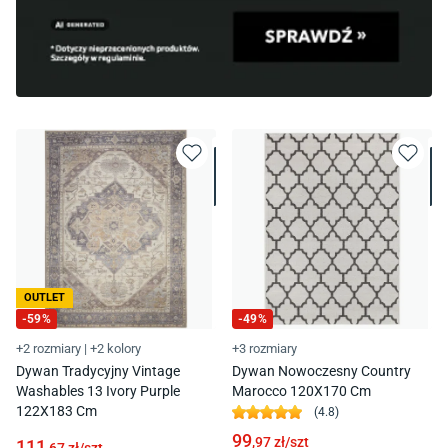
OUTLET
-
59
%
-
49
%
+2 rozmiary
|
+2 kolory
+3 rozmiary
Dywan Tradycyjny Vintage
Dywan Nowoczesny Country
Washables 13 Ivory Purple
Marocco 120X170 Cm
122X183 Cm
(
4.8
)
99
,97
zł/
szt
111
,67
zł/
szt