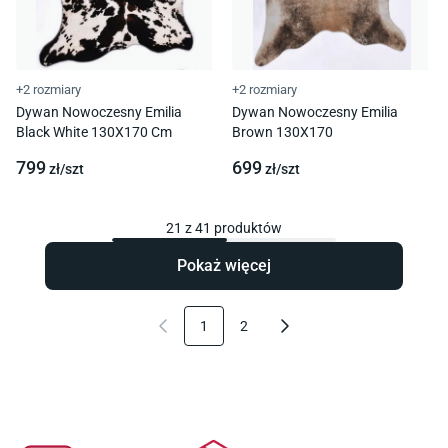
+2 rozmiary
+2 rozmiary
Dywan Nowoczesny Emilia
Dywan Nowoczesny Emilia
Black White 130X170 Cm
Brown 130X170
799
699
zł/
szt
zł/
szt
21
z
41
produktów
Pokaż więcej
1
2