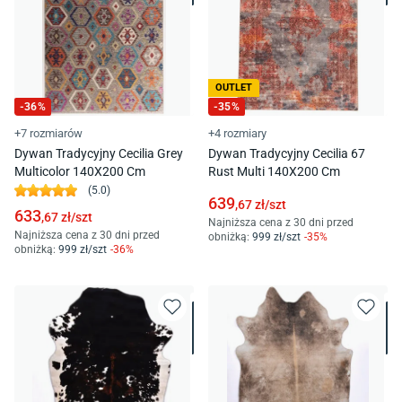
OUTLET
-
36
%
-
35
%
+7 rozmiarów
+4 rozmiary
Dywan Tradycyjny Cecilia Grey
Dywan Tradycyjny Cecilia 67
Multicolor 140X200 Cm
Rust Multi 140X200 Cm
(
5.0
)
639
,67
zł/
szt
633
,67
zł/
szt
Najniższa cena z 30 dni przed
Najniższa cena z 30 dni przed
obniżką:
999
zł/
szt
-
35
%
obniżką:
999
zł/
szt
-
36
%