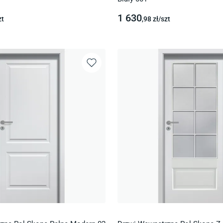
1 630
zt
,98
zł/
szt