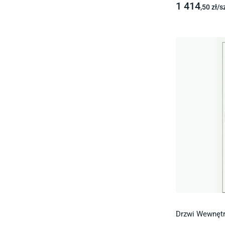
1 414
,50
zł/
s
Drzwi Wewnętrz