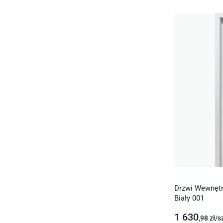
Drzwi Wewnętr
Biały 001
1 630
,98
zł/
s