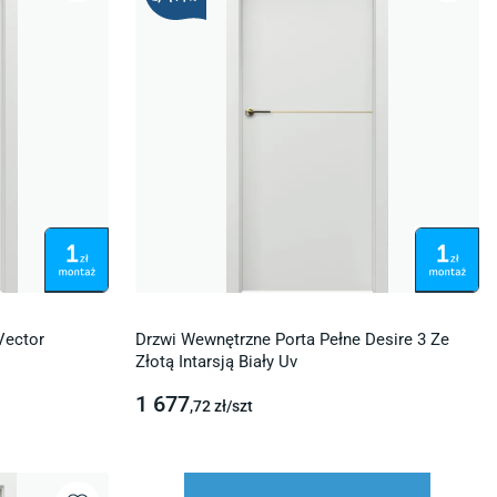
Vector
Drzwi Wewnętrzne Porta Pełne Desire 3 Ze
Złotą Intarsją Biały Uv
1 677
,72
zł/
szt