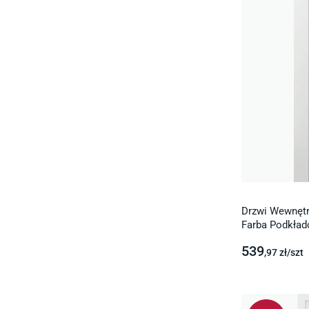
Drzwi Wewnętr
Farba Podkła
539
,97
zł/
szt