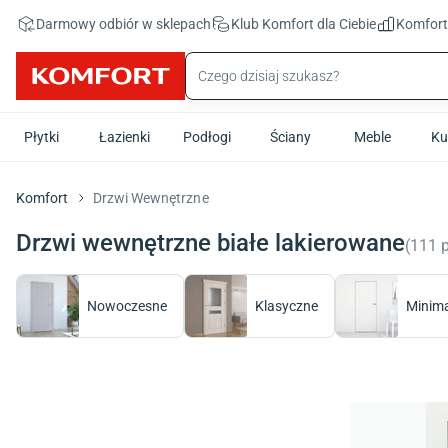
Przejdź do treści głównej
Darmowy odbiór w sklepach
Klub Komfort
dla Ciebie
Komfor
Płytki
Łazienki
Podłogi
Ściany
Meble
Ku
Komfort
Drzwi Wewnętrzne
Drzwi wewnętrzne białe lakierowane
(
111
Nowoczesne
Klasyczne
Minima