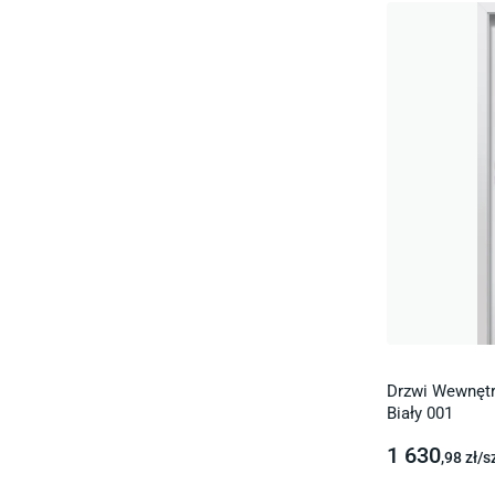
Drzwi Wewnętr
Biały 001
1 630
,98
zł/
s