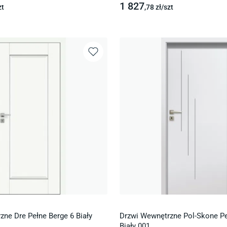
1 827
zt
,78
zł/
szt
ne Dre Pełne Berge 6 Biały
Drzwi Wewnętrzne Pol-Skone Pe
Biały 001