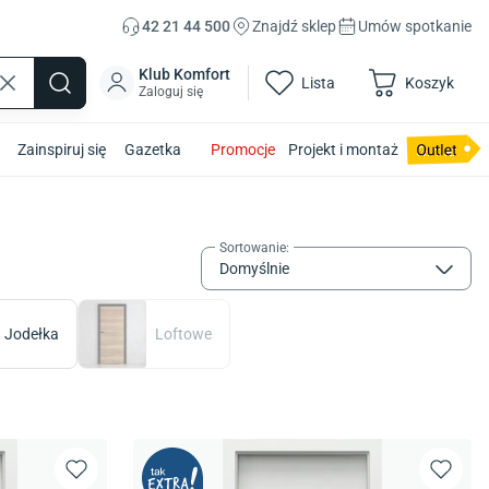
42 21 44 500
Znajdź sklep
Umów spotkanie
Klub Komfort
Lista
Koszyk
Zaloguj się
Zainspiruj się
Gazetka
Promocje
Projekt i montaż
Sortowanie
:
Domyślnie
Jodełka
Loftowe