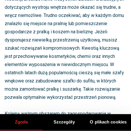
dotyczących wystroju wnętrza może okazać się trudne, a
wręcz niemożliwe. Trudno oczekiwać, aby w każdym domu
znalazło się miejsce na pralnię lub pomieszczenie
gospodarcze z pralką i koszem na bieliznę. Jeżeli
dysponujesz niewielką przestrzenią użytkową, musisz
szukać rozwiązań kompromisowych. Kwestią kluczową
jest przechowywanie kosmetyków, chemii oraz innych
elementów wyposażenia w niewidocznym miejscu. W
ostatnich latach dużą popularnością cieszą się małe szafy
wnękowe oraz zabudowane szafki do sufitu, w których
można zamontować pralkę i suszarkę. Takie rozwiązanie
pozwala optymalnie wykorzystać przestrzeń pionową.
Kolejną ważnym obszarem do zagospodarowania w
nowoczesnej łazience jest miejsce pod umywalką.
Zgoda
Szczegóły
O plikach cookies
Najlepszym wyborem do małych wnętrz będą zabudowane