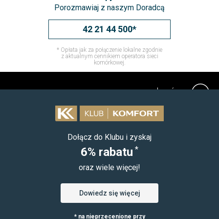
Porozmawiaj z naszym Doradcą
42 21 44 500*
* Opłata jak za połączenie lokalne zgodnie
z aktualnym cennikiem operatora sieci
komórkowej.
do góry
Dołącz do Klubu i zyskaj
*
6% rabatu
oraz wiele więcej!
Dowiedz się więcej
* na nieprzecenione przy