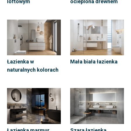
loftowym
ocieplona drewnem
Łazienka w
Mała biała łazienka
naturalnych kolorach
Łazienka marmur
Szara łazienka