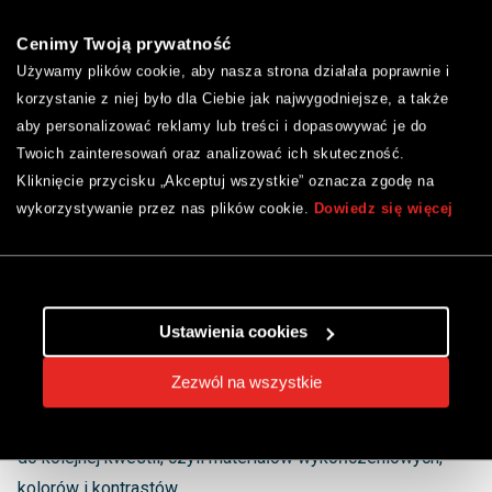
szafki w formie wysuwanych szuflad, w których można
Cenimy Twoją prywatność
przechowywać kosmetyki i detergenty. Łazienka w stylu
Używamy plików cookie, aby nasza strona działała poprawnie i
nowoczesnym to wnętrze skłaniające do kreatywnych
korzystanie z niej było dla Ciebie jak najwygodniejsze, a także
rozwiązań, dlatego nie bój się wykorzystywać każdej
aby personalizować reklamy lub treści i dopasowywać je do
wolnej przestrzeni. Ciekawym rozwiązaniem jest
Twoich zainteresowań oraz analizować ich skuteczność.
stworzenie półek w obudowie wanny. Możesz tam
Kliknięcie przycisku „Akceptuj wszystkie” oznacza zgodę na
wykorzystywanie przez nas plików cookie.
Dowiedz się więcej
przechowywać akcesoria kąpielowe, ręczniki lub
detergenty. W lustrze nad umywalką stwórz z kolei skrytkę,
w której schowasz drobne akcesoria higieniczne. Dzięki
zastosowaniu sprytnych rozwiązań całkowicie
Ustawienia cookies
zrezygnujesz z otwartych półek.
Zezwól na wszystkie
Czy to wszystko, jeżeli chodzi o styl nowoczesny?
Łazienka w tym wystroju ma wiele odsłon! Przejdźmy teraz
do kolejnej kwestii, czyli materiałów wykończeniowych,
kolorów i kontrastów.