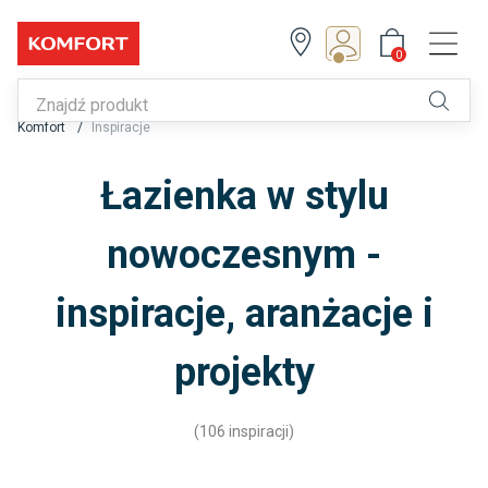
0
Z Klubem zyskujesz!
0
Komfort
Inspiracje
Zapisz się lub zaloguj
Łazienka w stylu
nowoczesnym -
inspiracje, aranżacje i
projekty
(106 inspiracji)