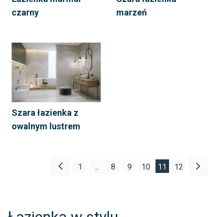
czarny
marzeń
Szara łazienka z
owalnym lustrem
1
...
8
9
10
11
12
Łazienka w stylu