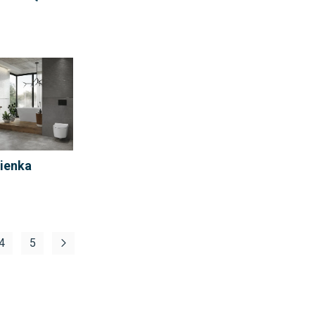
ienka
4
5