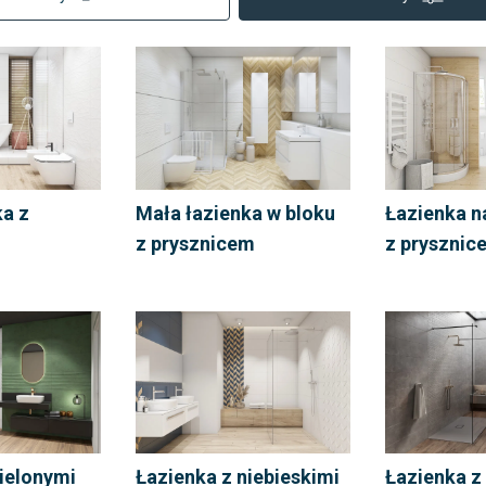
ka z
Mała łazienka w bloku
Łazienka n
z prysznicem
z prysznic
zielonymi
Łazienka z niebieskimi
Łazienka z