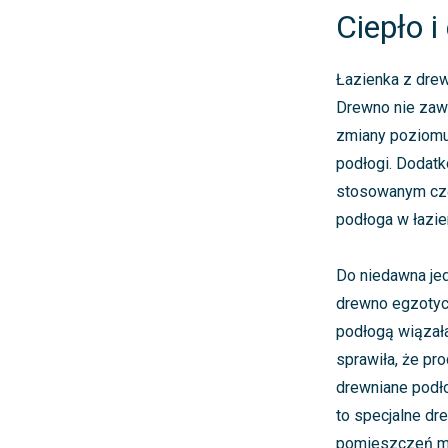
Ciepło i
Łazienka z drew
Drewno nie zaw
zmiany poziomu 
podłogi. Dodatk
stosowanym czę
podłoga w łazi
Do niedawna je
drewno egzotycz
podłogą wiązała
sprawiła, że pr
drewniane podło
to specjalne d
pomieszczeń mok