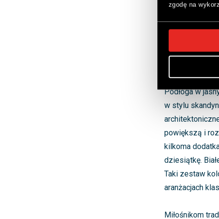
zgodę na wykorz
W jakich wnętrz
najlepiej wpisu
tego materiału 
aranżacyjne. Po
nowoczesne łazi
Podłoga w jasny
w stylu skandyn
architektoniczn
powiększą i roz
kilkoma dodatka
dziesiątkę. Bia
Taki zestaw kol
aranżacjach klas
Miłośnikom trad