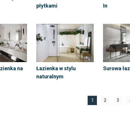
płytkami
In
azienka na
Łazienka w stylu
Surowa łaz
naturalnym
1
2
3