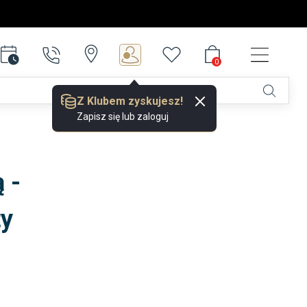
0
0
Z Klubem zyskujesz!
Zapisz się lub zaloguj
 -
ty