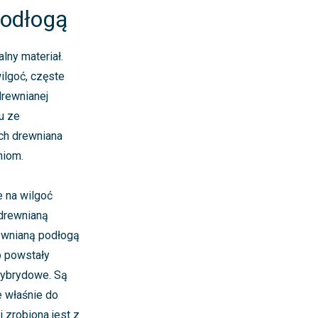
podłogą
lny materiał.
ilgoć, częste
drewnianej
u ze
ch drewniana
niom.
 na wilgoć
 drewnianą
rewnianą podłogą
b powstały
hybrydowe. Są
 właśnie do
 zrobiona jest z