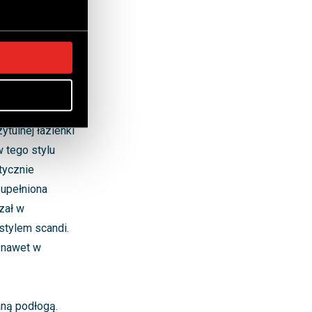
ranżacyjne
asowy charakter
ożliwości
e zarówno w
ytulnej łazienki
 tego stylu
tycznie
zupełniona
zał w
 stylem scandi.
y nawet w
aną podłogą.