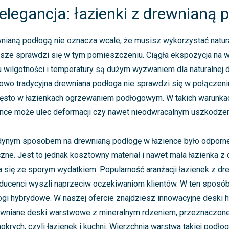
 elegancja: łazienki z drewnianą 
nianą podłogą nie oznacza wcale, że musisz wykorzystać natura
sze sprawdzi się w tym pomieszczeniu. Ciągła ekspozycja na w
wilgotności i temperatury są dużym wyzwaniem dla naturalnej 
owo tradycyjna drewniana podłoga nie sprawdzi się w połączeni
sto w łazienkach ogrzewaniem podłogowym. W takich warunka
ence może ulec deformacji czy nawet nieodwracalnym uszkodze
dynym sposobem na drewnianą podłogę w łazience było odporne
ne. Jest to jednak kosztowny materiał i nawet mała łazienka z
 się ze sporym wydatkiem. Popularność aranżacji łazienek z d
oducenci wyszli naprzeciw oczekiwaniom klientów. W ten sposó
gi hybrydowe. W naszej ofercie znajdziesz innowacyjne deski 
rewniane deski warstwowe z mineralnym rdzeniem, przeznaczone
rych, czyli łazienek i kuchni. Wierzchnia warstwa takiej podłogi