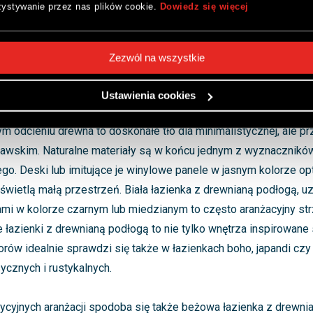
ystywanie przez nas plików cookie.
Dowiedz się więcej
ach sprawdzi się drewniana podłoga w łazience? W jakie style a
je się taki element wyposażenia łazienki? Uniwersalny i ponadcz
sprawia, że łazienka z drewnianą podłogą daje Ci bardzo duże m
Zezwól na wszystkie
dłoga z drewna lub dobrej jakości imitacji wpisuje się doskonal
enki, jak i wnętrza inspirowane tradycyjnymi trendami.
Ustawienia cookies
m odcieniu drewna to doskonałe tło dla minimalistycznej, ale prz
awskim. Naturalne materiały są w końcu jednym z wyznaczników
ego. Deski lub imitujące je winylowe panele w jasnym kolorze op
świetlą małą przestrzeń. Biała łazienka z drewnianą podłogą, u
mi w kolorze czarnym lub miedzianym to często aranżacyjny str
łe łazienki z drewnianą podłogą to nie tylko wnętrza inspirowane
orów idealnie sprawdzi się także w łazienkach boho, japandi cz
ycznych i rustykalnych.
ycyjnych aranżacji spodoba się także beżowa łazienka z drewni