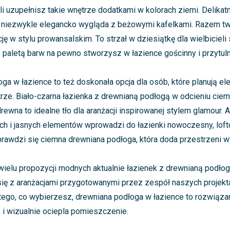
li uzupełnisz takie wnętrze dodatkami w kolorach ziemi. Delikat
 niezwykle elegancko wygląda z beżowymi kafelkami. Razem tw
ę w stylu prowansalskim. To strzał w dziesiątkę dla wielbicieli 
ą paletą barw na pewno stworzysz w łazience gościnny i przytuln
ga w łazience to też doskonała opcja dla osób, które planują ele
ze. Biało-czarna łazienka z drewnianą podłogą w odcieniu cie
ewna to idealne tło dla aranżacji inspirowanej stylem glamour. A
ch i jasnych elementów wprowadzi do łazienki nowoczesny, loft
 sprawdzi się ciemna drewniana podłoga, która doda przestrzeni w
z wielu propozycji modnych aktualnie łazienek z drewnianą podł
ię z aranżacjami przygotowanymi przez zespół naszych projekt
tego, co wybierzesz, drewniana podłoga w łazience to rozwiązan
 i wizualnie ociepla pomieszczenie.