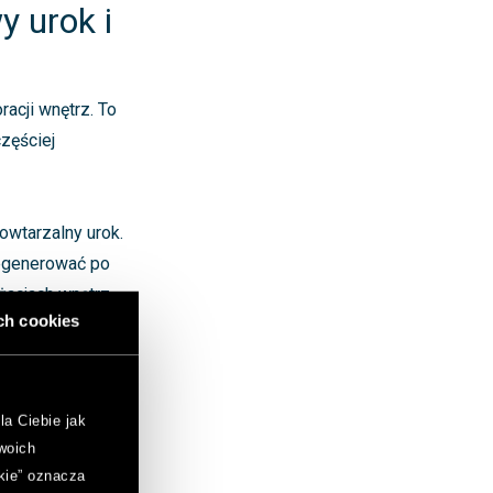
y urok i
acji wnętrz. To
zęściej
wtarzalny urok.
regenerować po
żacjach wnętrz
ch cookies
o zwrócić uwagę
 i
la Ciebie jak
woich
kie” oznacza