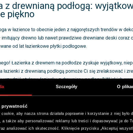
a z drewnianą podłogą: wyjątkow
ne piękno
ga w łazience to obecnie jeden z najgorętszych trendów w dekor
ł imitujący drewno lub nawet prawdziwe drewniane deski coraz c
wane od lat łazienkowe płytki podłogowe.
ego! Łazienka z drewnem na podłodze zyskuje wyjątkowy, niepo
a łazienki z drewnianą podłogą pomoże Ci się zrelaksować i z
ak urządzić stylową łazienkę z drewnianą podłogą? W jakich aran
da
Szczegóły
O plika
rawdzi się drewniana podłoga w łazience? Podpowiadamy, na c
apierający dech efekt.
 prywatność
a podłoga w łazience: inspiracje
ookie, aby nasza strona działała poprawnie i korzystanie z niej było d
y
, a także aby personalizować reklamy lub treści i dopasowywać je do T
raz analizować ich skuteczność. Kliknięcie przycisku „Akceptuj wszyst