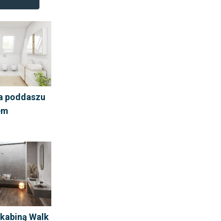
a poddaszu
em
 kabiną Walk