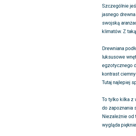
Szczególnie jeś
jasnego drewna
swojską aranżacj
klimatów. Z tak
Drewniana podło
luksusowe wnętr
egzotycznego dr
kontrast ciemny
Tutaj najlepiej
To tylko kilka 
do zapoznania s
Niezależnie od 
wygląda pięknie