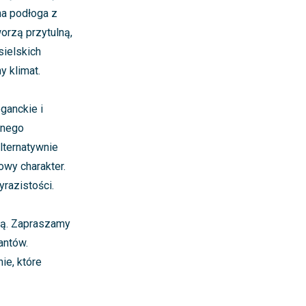
na podłoga z
orzą przytulną,
sielskich
y klimat.
ganckie i
mnego
lternatywnie
owy charakter.
yrazistości.
ogą. Zapraszamy
antów.
ie, które