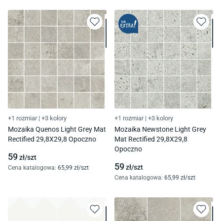
+1 rozmiar
|
+3 kolory
+1 rozmiar
|
+3 kolory
Mozaika Quenos Light Grey Mat
Mozaika Newstone Light Grey
Rectified 29,8X29,8 Opoczno
Mat Rectified 29,8X29,8
Opoczno
59
zł/
szt
59
zł/
szt
Cena katalogowa
:
65
,99
zł/
szt
Cena katalogowa
:
65
,99
zł/
szt