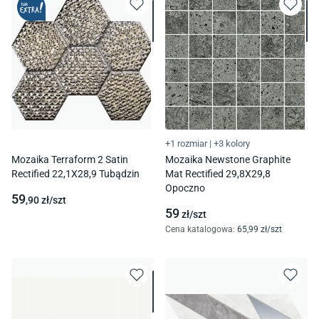
+1 rozmiar
|
+3 kolory
Mozaika Terraform 2 Satin
Mozaika Newstone Graphite
Rectified 22,1X28,9 Tubądzin
Mat Rectified 29,8X29,8
Opoczno
59
,90
zł/
szt
59
zł/
szt
Cena katalogowa
:
65
,99
zł/
szt