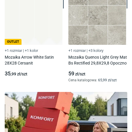
OUTLET
+1 rozmiar
|
+1 kolor
+1 rozmiar
|
+3 kolory
Mozaika Arrow White Satin
Mozaika Quenos Light Grey Mat
28X28 Cersanit
Bs Rectified 29,8X29,8 Opoczno
35
59
,99
zł/
szt
zł/
szt
Cena katalogowa
:
65
,99
zł/
szt