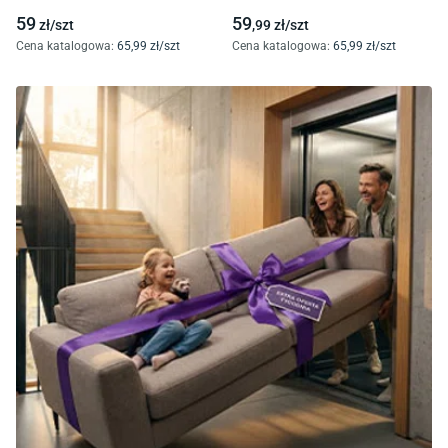
59
59
zł/
szt
,99
zł/
szt
Cena katalogowa
:
65
,99
zł/
szt
Cena katalogowa
:
65
,99
zł/
szt