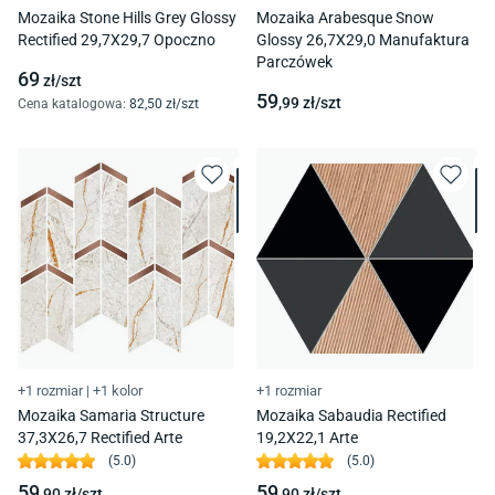
Mozaika Stone Hills Grey Glossy
Mozaika Arabesque Snow
Rectified 29,7X29,7 Opoczno
Glossy 26,7X29,0 Manufaktura
Parczówek
69
zł/
szt
59
,99
zł/
szt
Cena katalogowa
:
82
,50
zł/
szt
+1 rozmiar
|
+1 kolor
+1 rozmiar
Mozaika Samaria Structure
Mozaika Sabaudia Rectified
37,3X26,7 Rectified Arte
19,2X22,1 Arte
(
5.0
)
(
5.0
)
59
59
,90
zł/
szt
,90
zł/
szt