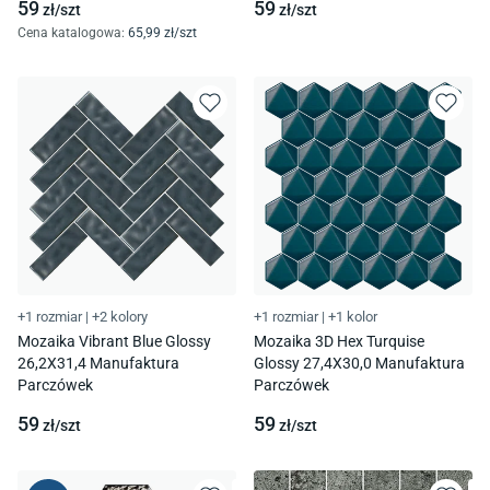
59
59
zł/
szt
zł/
szt
Cena katalogowa
:
65
,99
zł/
szt
+1 rozmiar
|
+2 kolory
+1 rozmiar
|
+1 kolor
Mozaika Vibrant Blue Glossy
Mozaika 3D Hex Turquise
26,2X31,4 Manufaktura
Glossy 27,4X30,0 Manufaktura
Parczówek
Parczówek
59
59
zł/
szt
zł/
szt