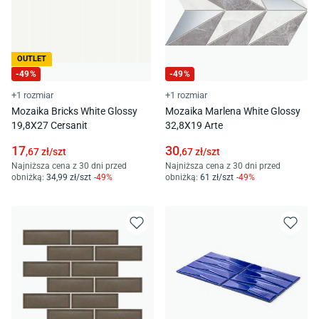
OUTLET
-
49
%
-
49
%
+1 rozmiar
+1 rozmiar
Mozaika Bricks White Glossy
Mozaika Marlena White Glossy
19,8X27 Cersanit
32,8X19 Arte
17
30
,67
zł/
szt
,67
zł/
szt
Najniższa cena z 30 dni przed
Najniższa cena z 30 dni przed
obniżką:
34
,99
zł/
szt
-
49
%
obniżką:
61
zł/
szt
-
49
%