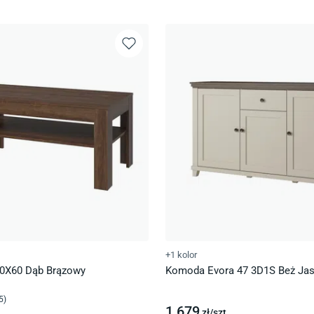
+1 kolor
10X60 Dąb Brązowy
Komoda Evora 47 3D1S Beż Jas
5
)
1 679
zł/
szt