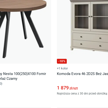
-
10
%
+1 kolor
ny Nesta 100(250)X100 Fornir
Komoda Evora 46 2D2S Beż Jas
elaż Czarny
0
)
1 879
zł/
szt
Najniższa cena z 30 dni przed obniżką: