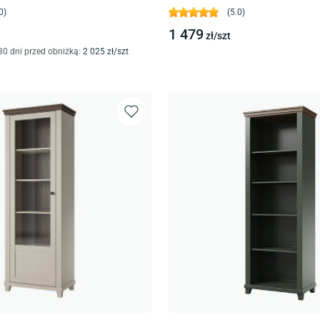
0
)
(
5.0
)
1 479
zł/
szt
30 dni przed obniżką:
2 025
zł/
szt