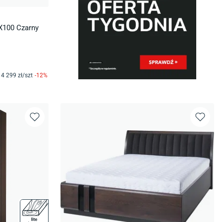
X100 Czarny
4 299
zł/
szt
-
12
%