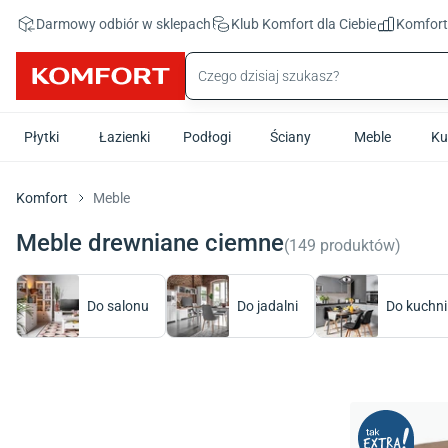
Przejdź do treści głównej
Darmowy odbiór w sklepach
Klub Komfort
dla Ciebie
Komfor
Płytki
Łazienki
Podłogi
Ściany
Meble
Ku
Komfort
Meble
Meble drewniane ciemne
(
149
produktów
)
Do salonu
Do jadalni
Do kuchni