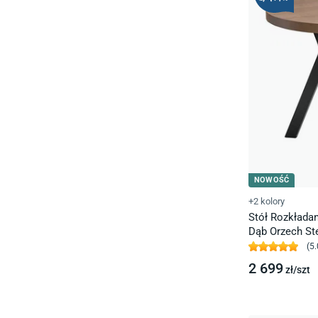
NOWOŚĆ
+2 kolory
Stół Rozkłada
Dąb Orzech St
(
5.
2 699
zł/
szt