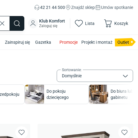
42 21 44 500
Znajdź sklep
Umów spotkanie
Klub Komfort
Lista
Koszyk
Zaloguj się
Zainspiruj się
Gazetka
Promocje
Projekt i montaż
Sortowanie
:
Domyślnie
Do pokoju
Do biura lub
rzedpokoju
dziecięcego
gabinetu