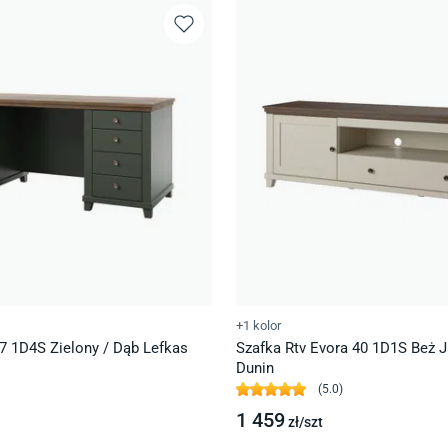
+1 kolor
7 1D4S Zielony / Dąb Lefkas
Szafka Rtv Evora 40 1D1S Beż J
Dunin
(
5.0
)
1 459
zł/
szt