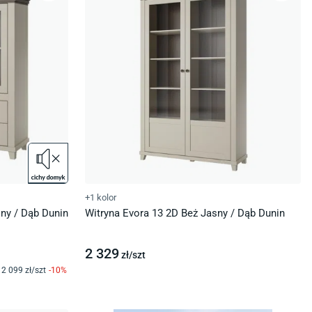
+1 kolor
ny / Dąb Dunin
Witryna Evora 13 2D Beż Jasny / Dąb Dunin
2 329
zł/
szt
2 099
zł/
szt
-
10
%