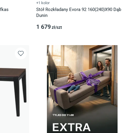
+1 kolor
efkas
Stół Rozkładany Evora 92 160(240)X90 Dąb
Dunin
1 679
zł/
szt