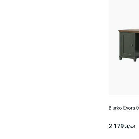
Biurko Evora 0
2 179
zł/
szt