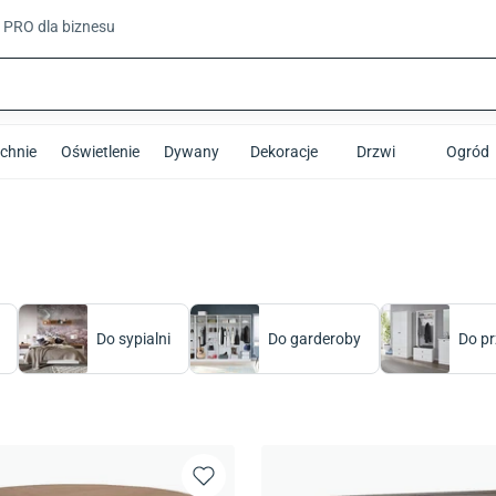
t PRO
dla biznesu
chnie
Oświetlenie
Dywany
Dekoracje
Drzwi
Ogród
Do sypialni
Do garderoby
Do p