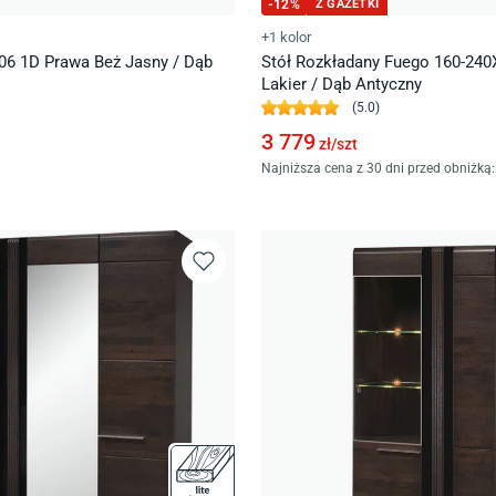
-
12
%
Z GAZETKI
+1 kolor
 06 1D Prawa Beż Jasny / Dąb
Stół Rozkładany Fuego 160-240
Lakier / Dąb Antyczny
(
5.0
)
3 779
zł/
szt
Najniższa cena z 30 dni przed obniżką: