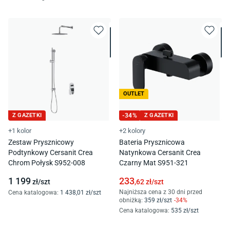
OUTLET
Z GAZETKI
-
34
%
Z GAZETKI
+1 kolor
+2 kolory
Zestaw Prysznicowy
Bateria Prysznicowa
Podtynkowy Cersanit Crea
Natynkowa Cersanit Crea
Chrom Połysk S952-008
Czarny Mat S951-321
1 199
233
zł/
szt
,62
zł/
szt
Najniższa cena z 30 dni przed
Cena katalogowa
:
1 438
,01
zł/
szt
obniżką:
359
zł/
szt
-
34
%
Cena katalogowa
:
535
zł/
szt