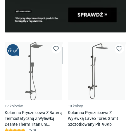
+7 kolorów
+3 kolory
Kolumna Prysznicowa Z Baterią
Kolumna Prysznicowa Z
Termostatyczną Z Wylewką
Wylewką Laveo Tores Grafit
Deante Therm Titanium
Szczotkowany Plt_90Kb
Nac_D1Ht
(
5.0
)