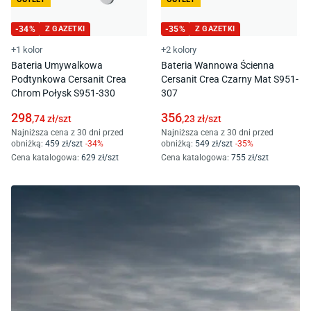
-
34
%
Z GAZETKI
-
35
%
Z GAZETKI
+1 kolor
+2 kolory
Bateria Umywalkowa
Bateria Wannowa Ścienna
Podtynkowa Cersanit Crea
Cersanit Crea Czarny Mat S951-
Chrom Połysk S951-330
307
298
356
,74
zł/
szt
,23
zł/
szt
Najniższa cena z 30 dni przed
Najniższa cena z 30 dni przed
obniżką:
459
zł/
szt
-
34
%
obniżką:
549
zł/
szt
-
35
%
Cena katalogowa
:
629
zł/
szt
Cena katalogowa
:
755
zł/
szt