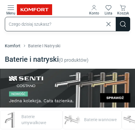
Przejdź do treści głównej
Menu
Konto
Lista
Koszyk
Komfort
Baterie I Natryski
Baterie i natryski
(
0
produktów
)
Baterie
Baterie wannowe
umywalkowe