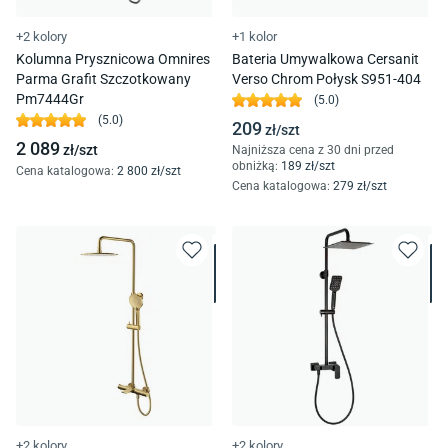
+2 kolory
+1 kolor
Kolumna Prysznicowa Omnires
Bateria Umywalkowa Cersanit
Parma Grafit Szczotkowany
Verso Chrom Połysk S951-404
Pm7444Gr
(
5.0
)
(
5.0
)
209
zł/
szt
2 089
zł/
szt
Najniższa cena z 30 dni przed
obniżką:
189
zł/
szt
Cena katalogowa
:
2 800
zł/
szt
Cena katalogowa
:
279
zł/
szt
+2 kolory
+2 kolory