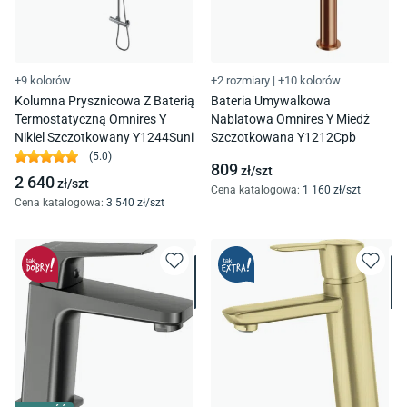
+9 kolorów
+2 rozmiary
|
+10 kolorów
Kolumna Prysznicowa Z Baterią
Bateria Umywalkowa
Termostatyczną Omnires Y
Nablatowa Omnires Y Miedź
Nikiel Szczotkowany Y1244Suni
Szczotkowana Y1212Cpb
(
5.0
)
809
zł/
szt
2 640
zł/
szt
Cena katalogowa
:
1 160
zł/
szt
Cena katalogowa
:
3 540
zł/
szt