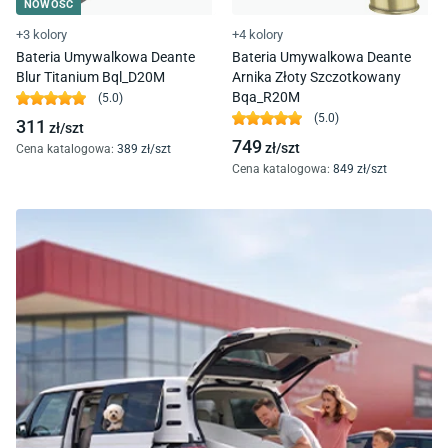
NOWOŚĆ
+3 kolory
+4 kolory
Bateria Umywalkowa Deante
Bateria Umywalkowa Deante
Blur Titanium Bql_D20M
Arnika Złoty Szczotkowany
Bqa_R20M
(
5.0
)
(
5.0
)
311
zł/
szt
749
zł/
szt
Cena katalogowa
:
389
zł/
szt
Cena katalogowa
:
849
zł/
szt