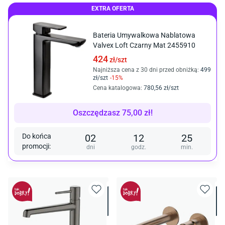
EXTRA OFERTA
Bateria Umywalkowa Nablatowa
Valvex Loft Czarny Mat 2455910
424
zł/
szt
Najniższa cena z 30 dni przed obniżką:
499
zł/
szt
-
15
%
Cena katalogowa
:
780
,56
zł/
szt
Oszczędzasz
75,00
zł
!
Do końca
02
12
25
promocji
:
dni
godz.
min.