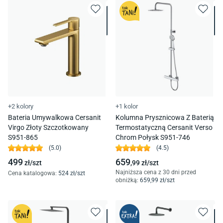
+2 kolory
+1 kolor
Bateria Umywalkowa Cersanit
Kolumna Prysznicowa Z Baterią
Virgo Złoty Szczotkowany
Termostatyczną Cersanit Verso
S951-865
Chrom Połysk S951-746
(
5.0
)
(
4.5
)
499
659
zł/
szt
,99
zł/
szt
Najniższa cena z 30 dni przed
Cena katalogowa
:
524
zł/
szt
obniżką:
659
,99
zł/
szt