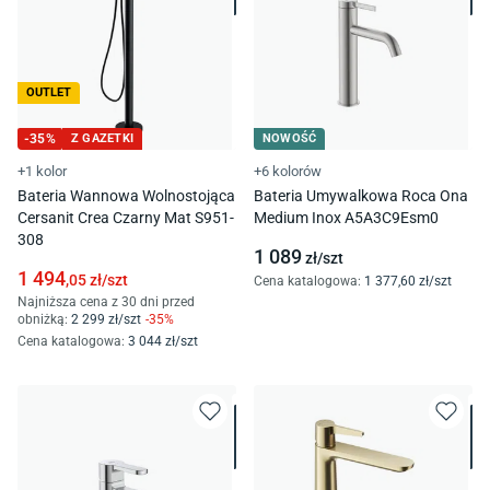
OUTLET
-
35
%
Z GAZETKI
NOWOŚĆ
+1 kolor
+6 kolorów
Bateria Wannowa Wolnostojąca
Bateria Umywalkowa Roca Ona
Cersanit Crea Czarny Mat S951-
Medium Inox A5A3C9Esm0
308
1 089
zł/
szt
1 494
,05
zł/
szt
Cena katalogowa
:
1 377
,60
zł/
szt
Najniższa cena z 30 dni przed
obniżką:
2 299
zł/
szt
-
35
%
Cena katalogowa
:
3 044
zł/
szt