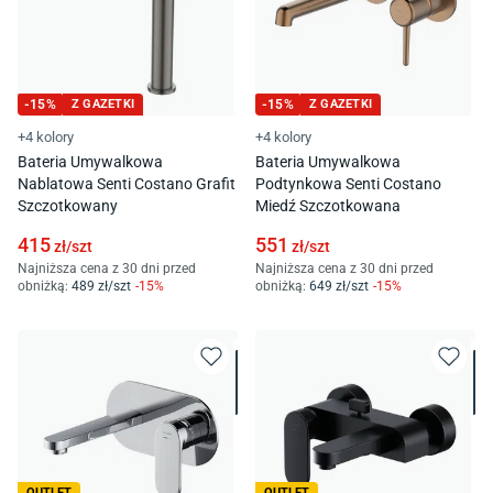
-
15
%
Z GAZETKI
-
15
%
Z GAZETKI
+4 kolory
+4 kolory
Bateria Umywalkowa
Bateria Umywalkowa
Nablatowa Senti Costano Grafit
Podtynkowa Senti Costano
Szczotkowany
Miedź Szczotkowana
415
551
zł/
szt
zł/
szt
Najniższa cena z 30 dni przed
Najniższa cena z 30 dni przed
obniżką:
489
zł/
szt
-
15
%
obniżką:
649
zł/
szt
-
15
%
OUTLET
OUTLET