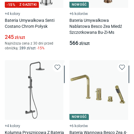
-
15
%
Z GAZETKI
NOWOŚĆ
+4 kolory
+6 kolorów
Bateria Umywalkowa Senti
Bateria Umywalkowa
Costano Chrom Połysk
Nablatowa Besco Zea Miedź
Szczotkowana Bu-Zi-Ms
245
zł/
szt
566
zł/
szt
Najniższa cena z 30 dni przed
obniżką:
289
zł/
szt
-
15
%
NOWOŚĆ
+4 kolory
+6 kolorów
Kolumna Prysznicowa Z Baterią
Bateria Wannowa Besco Zea 4-