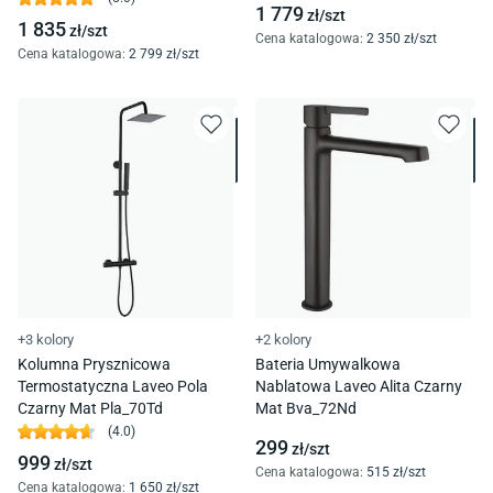
1 779
zł/
szt
1 835
zł/
szt
Cena katalogowa
:
2 350
zł/
szt
Cena katalogowa
:
2 799
zł/
szt
+3 kolory
+2 kolory
Kolumna Prysznicowa
Bateria Umywalkowa
Termostatyczna Laveo Pola
Nablatowa Laveo Alita Czarny
Czarny Mat Pla_70Td
Mat Bva_72Nd
(
4.0
)
299
zł/
szt
999
zł/
szt
Cena katalogowa
:
515
zł/
szt
Cena katalogowa
:
1 650
zł/
szt