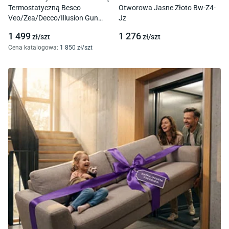
Termostatyczną Besco
Otworowa Jasne Złoto Bw-Z4-
Veo/Zea/Decco/Illusion Gun
Jz
Metal Bp-Dit-Gr
1 499
1 276
zł/
szt
zł/
szt
Cena katalogowa
:
1 850
zł/
szt