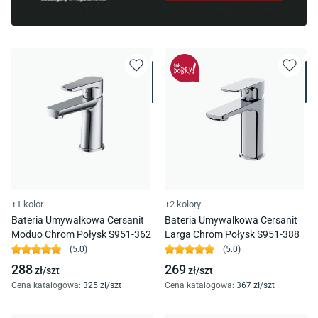
+1 kolor
+2 kolory
Bateria Umywalkowa Cersanit
Bateria Umywalkowa Cersanit
Moduo Chrom Połysk S951-362
Larga Chrom Połysk S951-388
(
5.0
)
(
5.0
)
288
269
zł/
szt
zł/
szt
Cena katalogowa
:
325
zł/
szt
Cena katalogowa
:
367
zł/
szt