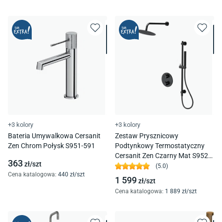
+3 kolory
+3 kolory
Bateria Umywalkowa Cersanit
Zestaw Prysznicowy
Zen Chrom Połysk S951-591
Podtynkowy Termostatyczny
Cersanit Zen Czarny Mat S952-
363
zł/
szt
033
(
5.0
)
Cena katalogowa
:
440
zł/
szt
1 599
zł/
szt
Cena katalogowa
:
1 889
zł/
szt