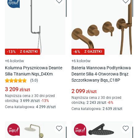
-
13
%
Z GAZETKI
-
6
%
Z GAZETKI
+6 kolorów
+6 kolorów
Kolumna Prysznicowa Deante
Bateria Wannowa Podtynkowa
Silia Titanium Nqs_D4Xm
Deante Silia 4-Otworowa Brąz
Szczotkowany Bqs_C18P
(
5.0
)
3 209
zł/
szt
2 099
zł/
szt
Najniższa cena z 30 dni przed
Najniższa cena z 30 dni przed
obniżką:
3 699
zł/
szt
-
13
%
obniżką:
2 243
zł/
szt
-
6
%
Cena katalogowa
:
4 299
zł/
szt
Cena katalogowa
:
2 639
zł/
szt