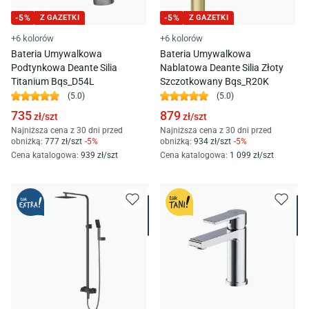
-
5
%
Z GAZETKI
-
5
%
Z GAZETKI
+6 kolorów
+6 kolorów
Bateria Umywalkowa
Bateria Umywalkowa
Podtynkowa Deante Silia
Nablatowa Deante Silia Złoty
Titanium Bqs_D54L
Szczotkowany Bqs_R20K
(
5.0
)
(
5.0
)
735
879
zł/
szt
zł/
szt
Najniższa cena z 30 dni przed
Najniższa cena z 30 dni przed
obniżką:
777
zł/
szt
-
5
%
obniżką:
934
zł/
szt
-
5
%
Cena katalogowa
:
939
zł/
szt
Cena katalogowa
:
1 099
zł/
szt