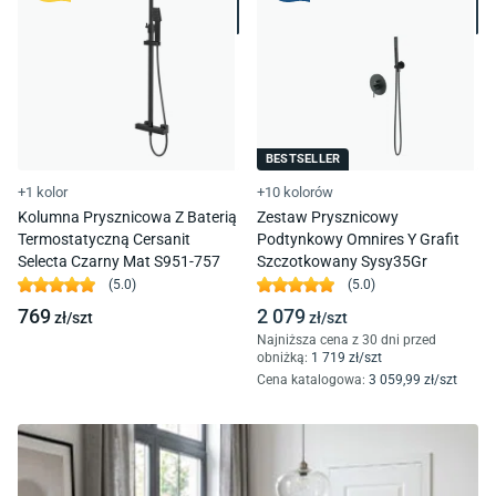
BESTSELLER
+1 kolor
+10 kolorów
Kolumna Prysznicowa Z Baterią
Zestaw Prysznicowy
Termostatyczną Cersanit
Podtynkowy Omnires Y Grafit
Selecta Czarny Mat S951-757
Szczotkowany Sysy35Gr
(
5.0
)
(
5.0
)
769
2 079
zł/
szt
zł/
szt
Najniższa cena z 30 dni przed
obniżką:
1 719
zł/
szt
Cena katalogowa
:
3 059
,99
zł/
szt