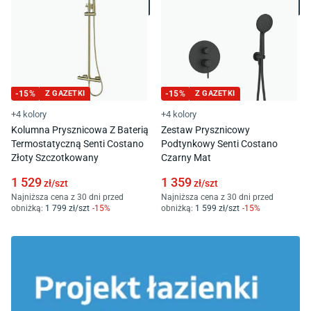
-
15
%
Z GAZETKI
-
15
%
Z GAZETKI
+4 kolory
+4 kolory
Kolumna Prysznicowa Z Baterią
Zestaw Prysznicowy
Termostatyczną Senti Costano
Podtynkowy Senti Costano
Złoty Szczotkowany
Czarny Mat
1 529
1 359
zł/
szt
zł/
szt
Najniższa cena z 30 dni przed
Najniższa cena z 30 dni przed
obniżką:
1 799
zł/
szt
-
15
%
obniżką:
1 599
zł/
szt
-
15
%