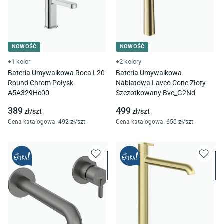
NOWOŚĆ
NOWOŚĆ
+1 kolor
+2 kolory
Bateria Umywalkowa Roca L20
Bateria Umywalkowa
Round Chrom Połysk
Nablatowa Laveo Cone Złoty
A5A329Hc00
Szczotkowany Bvc_G2Nd
389
499
zł/
szt
zł/
szt
Cena katalogowa
:
492
zł/
szt
Cena katalogowa
:
650
zł/
szt