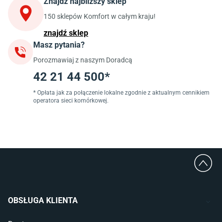
Znajdź najbliższy sklep
Szafki kuchenne wiszące (górne)
Szafki pod zlewozmywak
150 sklepów Komfort w całym kraju!
Blaty kuchenne laminowane
znajdź sklep
Masz pytania?
Jadalnia
Porozmawiaj z naszym Doradcą
Stoły do jadalni
Krzesła do jadalni
42 21 44 500*
Dywany szare
Lampy w stylu loftowym
* Opłata jak za połączenie lokalne zgodnie z aktualnym cennikiem
operatora sieci komórkowej.
Lampy wiszące do jadalni
Witryny do jadalni
Łazienka
Płytki łazienkowe
Deszczownice prysznicowe
Umywalki Cersanit
Glazura do łazienki
Kabiny prysznicowe 90x90
OBSŁUGA KLIENTA
Wanny Cersanit