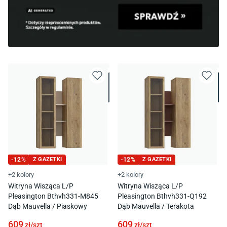
-
12
%
Z GAZETKI
-
12
%
Z GAZETKI
+2 kolory
+2 kolory
Witryna Wisząca L/P
Witryna Wisząca L/P
Pleasington Bthvh331-M845
Pleasington Bthvh331-Q192
Dąb Mauvella / Piaskowy
Dąb Mauvella / Terakota
609
609
zł/
szt
zł/
szt