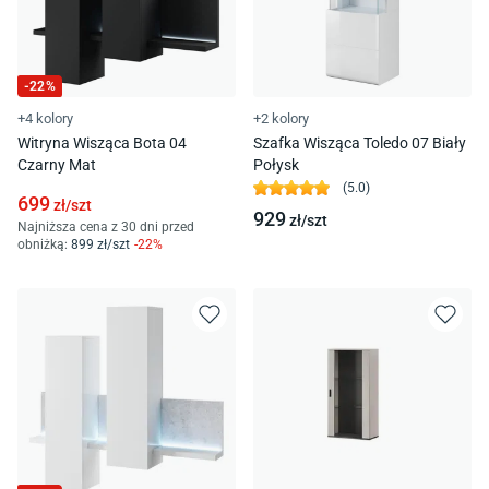
-
22
%
+4 kolory
+2 kolory
Witryna Wisząca Bota 04
Szafka Wisząca Toledo 07 Biały
Czarny Mat
Połysk
(
5.0
)
699
zł/
szt
929
zł/
szt
Najniższa cena z 30 dni przed
obniżką:
899
zł/
szt
-
22
%