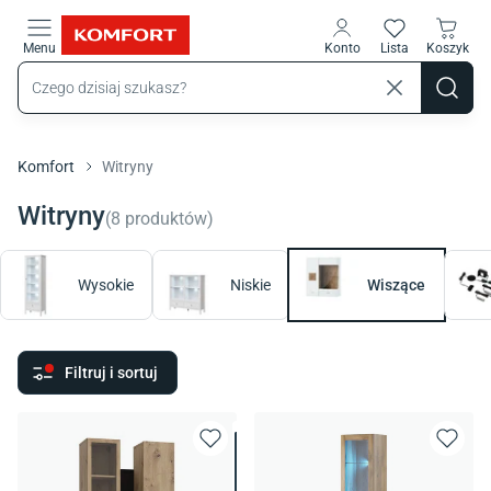
Przejdź do treści głównej
Menu
Konto
Lista
Koszyk
Komfort
Witryny
Witryny
(
8
produktów
)
Wysokie
Niskie
Wiszące
Filtruj i sortuj