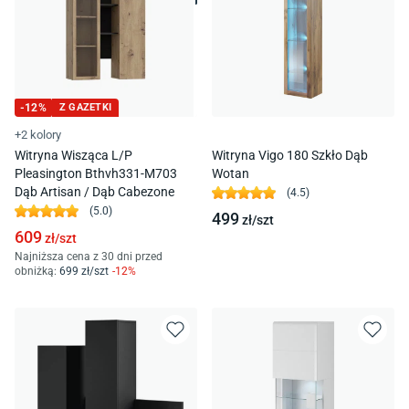
-
12
%
Z GAZETKI
+2 kolory
Witryna Wisząca L/P
Witryna Vigo 180 Szkło Dąb
Pleasington Bthvh331-M703
Wotan
Dąb Artisan / Dąb Cabezone
(
4.5
)
(
5.0
)
499
zł/
szt
609
zł/
szt
Najniższa cena z 30 dni przed
obniżką:
699
zł/
szt
-
12
%