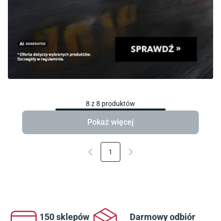
8
z
8
produktów
Pokaż więcej
1
150 sklepów
Darmowy odbiór