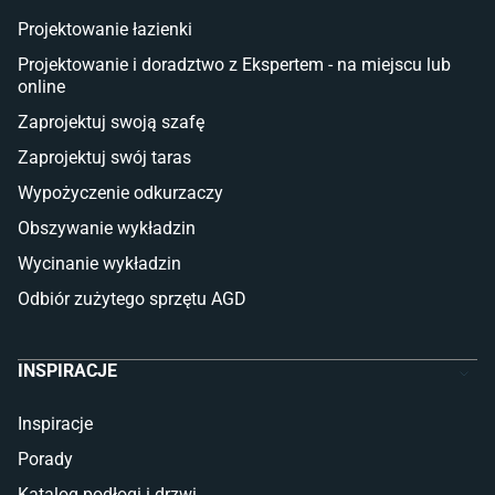
Płytki tarasowe
Projektowanie łazienki
Płytki na balkon
Lampy stojące LED
Projektowanie i doradztwo z Ekspertem - na miejscu lub
online
Płytki
Zaprojektuj swoją szafę
Płytki betonowe
Zaprojektuj swój taras
Płytki Cersanit
Płytki wielkoformatowe
Wypożyczenie odkurzaczy
Gres (szkliwiony)
Obszywanie wykładzin
Glazura
Płytki marmurowe
Wycinanie wykładzin
Odbiór zużytego sprzętu AGD
INSPIRACJE
Inspiracje
Porady
Katalog podłogi i drzwi