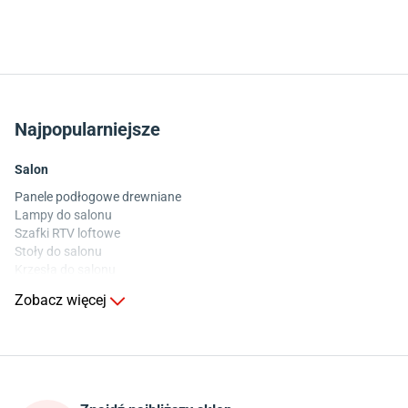
Najpopularniejsze
Salon
Panele podłogowe drewniane
Lampy do salonu
Szafki RTV loftowe
Stoły do salonu
Krzesła do salonu
Komody do salonu
Zobacz więcej
Kuchnia
Stoły do kuchni
Krzesła do kuchni
Szafki kuchenne stojące (dolne)