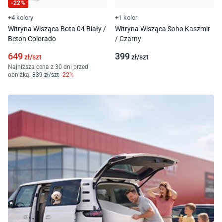
-
22
%
+4 kolory
+1 kolor
Witryna Wisząca Bota 04 Biały /
Witryna Wisząca Soho Kaszmir
Beton Colorado
/ Czarny
649
399
zł/
szt
zł/
szt
Najniższa cena z 30 dni przed
obniżką:
839
zł/
szt
-
22
%