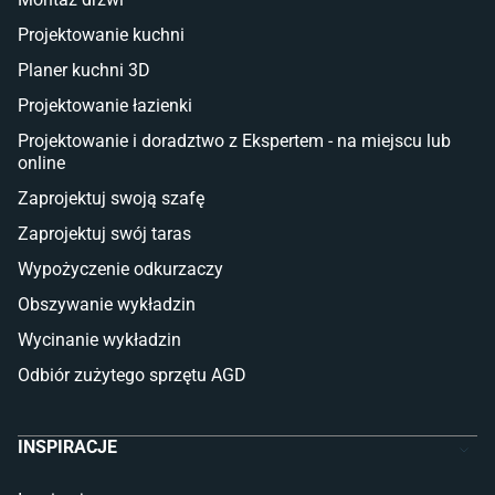
Deski tarasowe kompozytowe
Projektowanie kuchni
Sztuczna trawa miękka
Koce i pledy
Planer kuchni 3D
Płytki tarasowe
Projektowanie łazienki
Płytki na balkon
Lampy stojące LED
Projektowanie i doradztwo z Ekspertem - na miejscu lub
online
Płytki
Zaprojektuj swoją szafę
Płytki betonowe
Zaprojektuj swój taras
Płytki Cersanit
Płytki wielkoformatowe
Wypożyczenie odkurzaczy
Gres (szkliwiony)
Obszywanie wykładzin
Glazura
Płytki marmurowe
Wycinanie wykładzin
Odbiór zużytego sprzętu AGD
INSPIRACJE