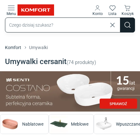
Przejdź do treści głównej
Menu
Konto
Lista
Koszyk
Komfort
Umywalki
Umywalki cersanit
(
74
produkty
)
Nablatowe
Meblowe
Wpuszczane