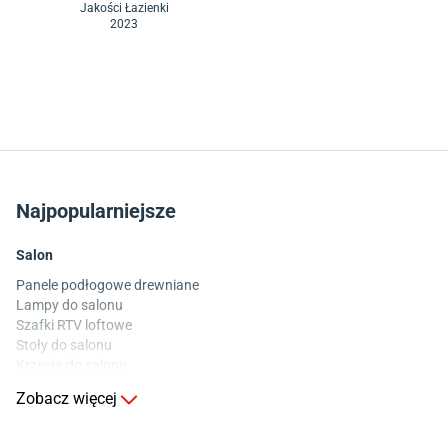
Jakości Łazienki
2023
Najpopularniejsze
Salon
Panele podłogowe drewniane
Lampy do salonu
Szafki RTV loftowe
Stoły do salonu
Krzesła do salonu
Komody do salonu
Zobacz więcej
Kuchnia