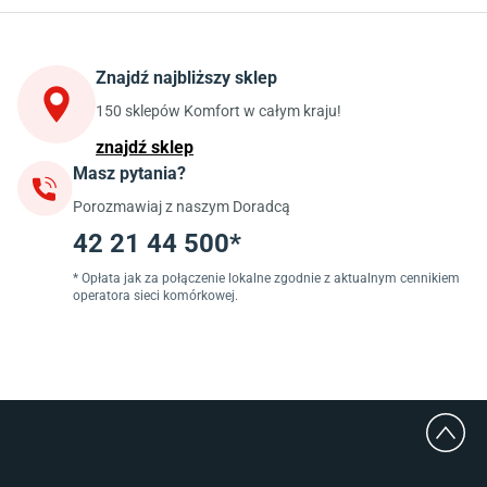
Stoły do kuchni
Krzesła do kuchni
Szafki kuchenne stojące (dolne)
Znajdź najbliższy sklep
Szafki kuchenne wiszące (górne)
Szafki pod zlewozmywak
150 sklepów Komfort w całym kraju!
Blaty kuchenne laminowane
znajdź sklep
Masz pytania?
Jadalnia
Porozmawiaj z naszym Doradcą
Stoły do jadalni
Krzesła do jadalni
42 21 44 500*
Dywany szare
Lampy w stylu loftowym
* Opłata jak za połączenie lokalne zgodnie z aktualnym cennikiem
operatora sieci komórkowej.
Lampy wiszące do jadalni
Witryny do jadalni
Łazienka
Płytki łazienkowe
Deszczownice prysznicowe
Umywalki Cersanit
Glazura do łazienki