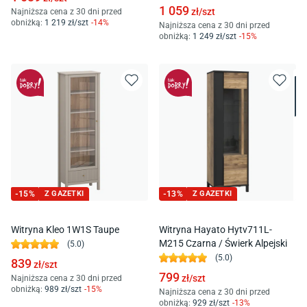
1 059
zł/
szt
Najniższa cena z 30 dni przed
obniżką:
1 219
zł/
szt
-
14
%
Najniższa cena z 30 dni przed
obniżką:
1 249
zł/
szt
-
15
%
-
15
%
Z GAZETKI
-
13
%
Z GAZETKI
Witryna Kleo 1W1S Taupe
Witryna Hayato Hytv711L-
M215 Czarna / Świerk Alpejski
(
5.0
)
(
5.0
)
839
zł/
szt
799
zł/
szt
Najniższa cena z 30 dni przed
obniżką:
989
zł/
szt
-
15
%
Najniższa cena z 30 dni przed
obniżką:
929
zł/
szt
-
13
%