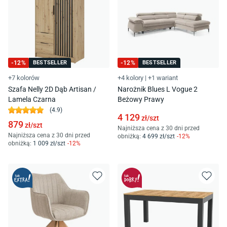
-
12
%
BESTSELLER
-
12
%
BESTSELLER
+7 kolorów
+4 kolory
|
+1 wariant
Szafa Nelly 2D Dąb Artisan /
Narożnik Blues L Vogue 2
Lamela Czarna
Beżowy Prawy
(
4.9
)
4 129
zł/
szt
879
zł/
szt
Najniższa cena z 30 dni przed
Najniższa cena z 30 dni przed
obniżką:
4 699
zł/
szt
-
12
%
obniżką:
1 009
zł/
szt
-
12
%