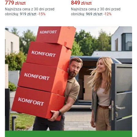
779
849
zł/
szt
zł/
szt
Najniższa cena z 30 dni przed
Najniższa cena z 30 dni przed
obniżką:
919
zł/
szt
-
15
%
obniżką:
969
zł/
szt
-
12
%