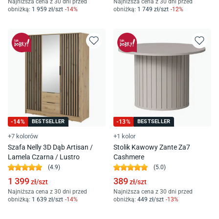
Najniższa cena z 30 dni przed
Najniższa cena z 30 dni przed
obniżką:
1 959
zł/
szt
-
14
%
obniżką:
1 749
zł/
szt
-
12
%
-
14
%
BESTSELLER
-
13
%
BESTSELLER
+7 kolorów
+1 kolor
Szafa Nelly 3D Dąb Artisan /
Stolik Kawowy Zante Za7
Lamela Czarna / Lustro
Cashmere
(
4.9
)
(
5.0
)
1 399
389
zł/
szt
zł/
szt
Najniższa cena z 30 dni przed
Najniższa cena z 30 dni przed
obniżką:
1 639
zł/
szt
-
14
%
obniżką:
449
zł/
szt
-
13
%