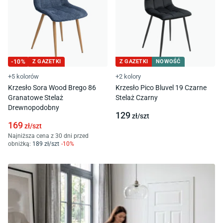
-
10
%
Z GAZETKI
Z GAZETKI
NOWOŚĆ
+5 kolorów
+2 kolory
Krzesło Sora Wood Brego 86
Krzesło Pico Bluvel 19 Czarne
Granatowe Stelaż
Stelaż Czarny
Drewnopodobny
129
zł/
szt
169
zł/
szt
Najniższa cena z 30 dni przed
obniżką:
189
zł/
szt
-
10
%