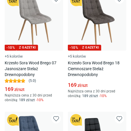
-
10
%
Z GAZETKI
-
10
%
Z GAZETKI
+5 kolorów
+5 kolorów
Krzesło Sora Wood Brego 07
Krzesło Sora Wood Brego 18
Jasnoszare Stelaż
Ciemnoszare Stelaż
Drewnopodobny
Drewnopodobny
(
5.0
)
169
zł/
szt
169
zł/
szt
Najniższa cena z 30 dni przed
Najniższa cena z 30 dni przed
obniżką:
189
zł/
szt
-
10
%
obniżką:
189
zł/
szt
-
10
%