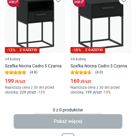
-
13
%
Z GAZETKI
-
15
%
Z GAZETKI
+4 kolory
+4 kolory
Szafka Nocna Cadro 5 Czarna
Szafka Nocna Cadro 3 Czarna
(
4.8
)
(
4.0
)
199
169
zł/
szt
zł/
szt
Najniższa cena z 30 dni przed
Najniższa cena z 30 dni przed
obniżką:
229
zł/
szt
-
13
%
obniżką:
199
zł/
szt
-
15
%
0
z
0
produktów
Pokaż więcej