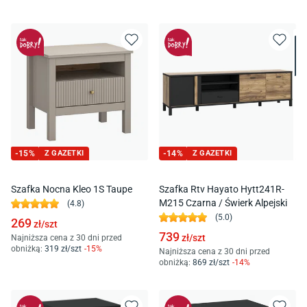
-
15
%
Z GAZETKI
-
14
%
Z GAZETKI
Szafka Nocna Kleo 1S Taupe
Szafka Rtv Hayato Hytt241R-
M215 Czarna / Świerk Alpejski
(
4.8
)
(
5.0
)
269
zł/
szt
739
zł/
szt
Najniższa cena z 30 dni przed
obniżką:
319
zł/
szt
-
15
%
Najniższa cena z 30 dni przed
obniżką:
869
zł/
szt
-
14
%