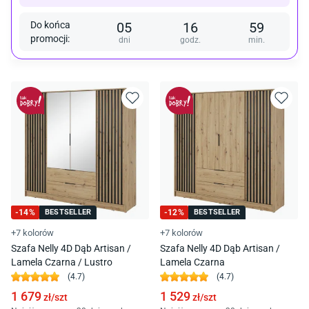
Do końca
05
16
59
promocji
:
dni
godz.
min.
-
14
%
BESTSELLER
-
12
%
BESTSELLER
+7 kolorów
+7 kolorów
Szafa Nelly 4D Dąb Artisan /
Szafa Nelly 4D Dąb Artisan /
Lamela Czarna / Lustro
Lamela Czarna
(
4.7
)
(
4.7
)
1 679
1 529
zł/
szt
zł/
szt