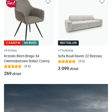
Z GAZETKI
NOWOŚĆ
BESTSELLER
+3 kolory
+7 kolorów
Krzesło Blom Brego 34
Sofa Bouli Raven 22 Beżowy
Ciemnobeżowe Stelaż Czarny
(
5.0
)
(
5.0
)
3 099
zł/
szt
269
zł/
szt