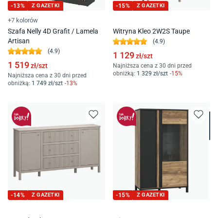
-
13
%
Z GAZETKI
-
15
%
Z GAZETKI
+7 kolorów
Szafa Nelly 4D Grafit / Lamela
Witryna Kleo 2W2S Taupe
Artisan
(
4.9
)
(
4.9
)
1 129
zł/
szt
1 519
zł/
szt
Najniższa cena z 30 dni przed
obniżką:
1 329
zł/
szt
-
15
%
Najniższa cena z 30 dni przed
obniżką:
1 749
zł/
szt
-
13
%
-
14
%
Z GAZETKI
-
15
%
Z GAZETKI