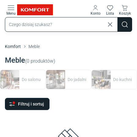
Przejdź do treści głównej
Menu
Konto
Lista
Koszyk
Komfort
Meble
Meble
(
0
produktów
)
Do salonu
Do jadalni
Do kuchni
Filtruj i sortuj