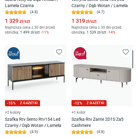
Lamela Czarna
Czarny / Dąb Wotan / Lamela
(
4.8
)
(
4.7
)
1 329
1 319
zł/
szt
zł/
szt
Najniższa cena z 30 dni przed
Najniższa cena z 30 dni przed
obniżką:
1 499
zł/
szt
-
11
%
obniżką:
1 539
zł/
szt
-
14
%
-
15
%
Z GAZETKI
-
12
%
Z GAZETKI
+2 kolory
+1 kolor
Szafka Rtv Sento Rtv154 Led
Szafka Rtv Zante 2D1S Za5
Czarny / Dąb Wotan / Lamela
Cashmere
(
4.9
)
(
4.8
)