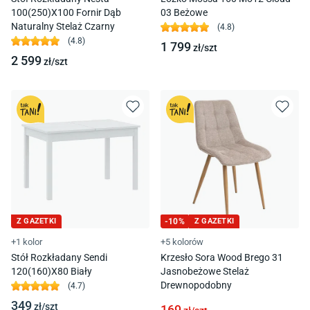
100(250)X100 Fornir Dąb
03 Beżowe
Naturalny Stelaż Czarny
(
4.8
)
(
4.8
)
1 799
zł/
szt
2 599
zł/
szt
Z GAZETKI
-
10
%
Z GAZETKI
+1 kolor
+5 kolorów
Stół Rozkładany Sendi
Krzesło Sora Wood Brego 31
120(160)X80 Biały
Jasnobeżowe Stelaż
Drewnopodobny
(
4.7
)
349
zł/
szt
169