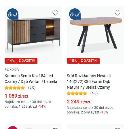
-
14
%
Z GAZETKI
-
15
%
Z GAZETKI
+2 kolory
Komoda Sento Ksz154 Led
Stół Rozkładany Nesta Ii
Czarny / Dąb Wotan / Lamela
140(272)X80 Fornir Dąb
Naturalny Stelaż Czarny
(
5.0
)
(
4.6
)
1 089
zł/
szt
2 249
zł/
szt
Najniższa cena z 30 dni przed
obniżką:
1 269
zł/
szt
-
14
%
Najniższa cena z 30 dni przed
obniżką:
2 649
zł/
szt
-
15
%