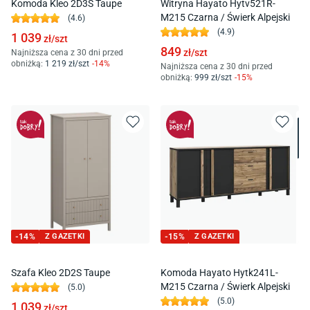
Komoda Kleo 2D3S Taupe
Witryna Hayato Hytv521R-
M215 Czarna / Świerk Alpejski
(
4.6
)
(
4.9
)
1 039
zł/
szt
849
zł/
szt
Najniższa cena z 30 dni przed
obniżką:
1 219
zł/
szt
-
14
%
Najniższa cena z 30 dni przed
obniżką:
999
zł/
szt
-
15
%
-
14
%
Z GAZETKI
-
15
%
Z GAZETKI
Szafa Kleo 2D2S Taupe
Komoda Hayato Hytk241L-
M215 Czarna / Świerk Alpejski
(
5.0
)
(
5.0
)
1 039
zł/
szt