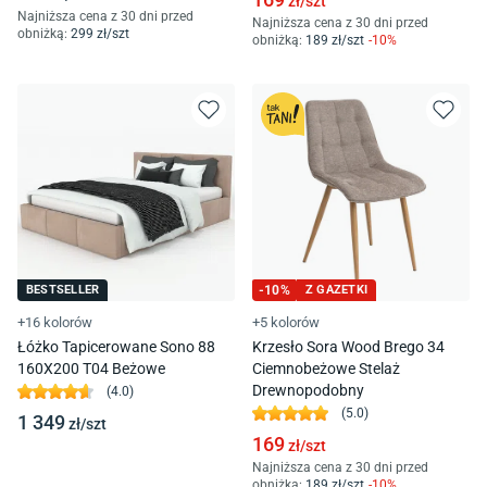
zł/
szt
Najniższa cena z 30 dni przed
Najniższa cena z 30 dni przed
obniżką:
299
zł/
szt
obniżką:
189
zł/
szt
-
10
%
BESTSELLER
-
10
%
Z GAZETKI
+16 kolorów
+5 kolorów
Łóżko Tapicerowane Sono 88
Krzesło Sora Wood Brego 34
160X200 T04 Beżowe
Ciemnobeżowe Stelaż
Drewnopodobny
(
4.0
)
(
5.0
)
1 349
zł/
szt
169
zł/
szt
Najniższa cena z 30 dni przed
obniżką:
189
zł/
szt
-
10
%