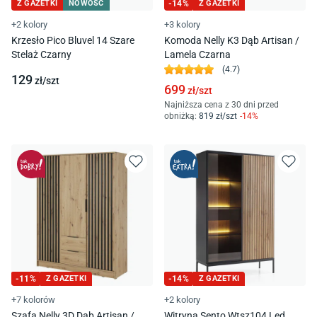
Z GAZETKI
NOWOŚĆ
-
14
%
Z GAZETKI
+2 kolory
+3 kolory
Krzesło Pico Bluvel 14 Szare
Komoda Nelly K3 Dąb Artisan /
Stelaż Czarny
Lamela Czarna
(
4.7
)
129
zł/
szt
699
zł/
szt
Najniższa cena z 30 dni przed
obniżką:
819
zł/
szt
-
14
%
-
11
%
Z GAZETKI
-
14
%
Z GAZETKI
+7 kolorów
+2 kolory
Szafa Nelly 3D Dąb Artisan /
Witryna Sento Wtsz104 Led