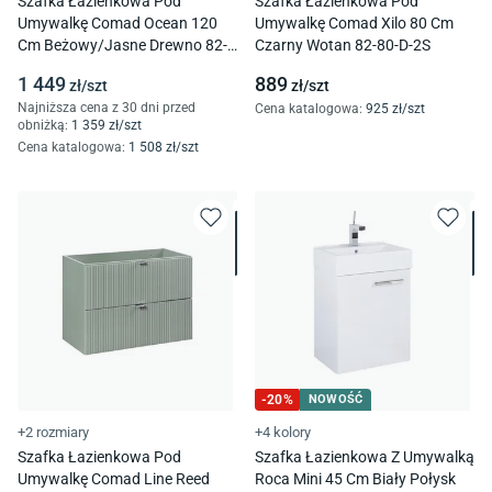
Szafka Łazienkowa Pod
Szafka Łazienkowa Pod
Umywalkę Comad Ocean 120
Umywalkę Comad Xilo 80 Cm
Cm Beżowy/Jasne Drewno 82-
Czarny Wotan 82-80-D-2S
120-2S
1 449
889
zł/
szt
zł/
szt
Najniższa cena z 30 dni przed
Cena katalogowa
:
925
zł/
szt
obniżką:
1 359
zł/
szt
Cena katalogowa
:
1 508
zł/
szt
-
20
%
NOWOŚĆ
+2 rozmiary
+4 kolory
Szafka Łazienkowa Pod
Szafka Łazienkowa Z Umywalką
Umywalkę Comad Line Reed
Roca Mini 45 Cm Biały Połysk