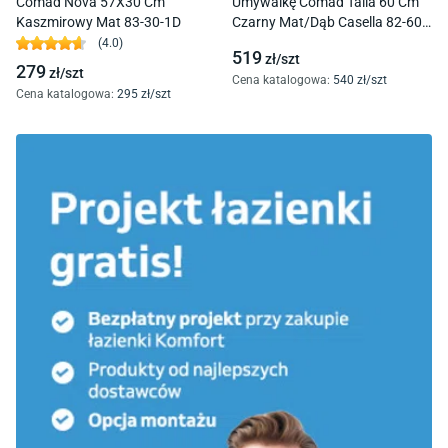
Comad Nova 57X30 Cm
Umywalkę Comad Talia 60 Cm
Kaszmirowy Mat 83-30-1D
Czarny Mat/Dąb Casella 82-60-
46-2S
(
4.0
)
519
zł/
szt
279
zł/
szt
Cena katalogowa
:
540
zł/
szt
Cena katalogowa
:
295
zł/
szt