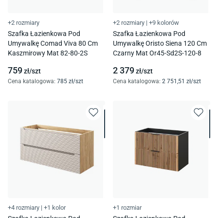
+2 rozmiary
+2 rozmiary
|
+9 kolorów
Szafka Łazienkowa Pod
Szafka Łazienkowa Pod
Umywalkę Comad Viva 80 Cm
Umywalkę Oristo Siena 120 Cm
Kaszmirowy Mat 82-80-2S
Czarny Mat Or45-Sd2S-120-8
759
2 379
zł/
szt
zł/
szt
Cena katalogowa
:
785
zł/
szt
Cena katalogowa
:
2 751
,51
zł/
szt
+4 rozmiary
|
+1 kolor
+1 rozmiar