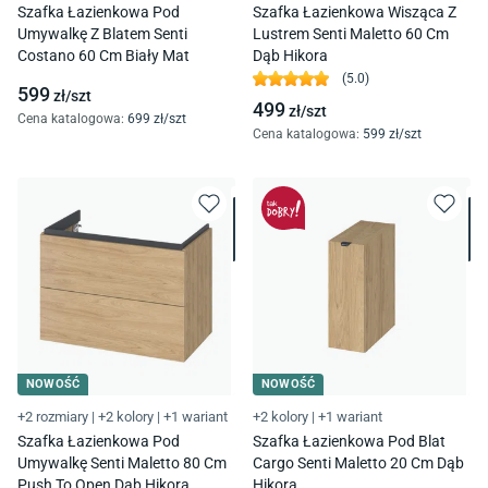
Szafka Łazienkowa Pod
Szafka Łazienkowa Wisząca Z
Umywalkę Z Blatem Senti
Lustrem Senti Maletto 60 Cm
Costano 60 Cm Biały Mat
Dąb Hikora
(
5.0
)
599
zł/
szt
499
zł/
szt
Cena katalogowa
:
699
zł/
szt
Cena katalogowa
:
599
zł/
szt
NOWOŚĆ
NOWOŚĆ
+2 rozmiary
|
+2 kolory
|
+1 wariant
+2 kolory
|
+1 wariant
Szafka Łazienkowa Pod
Szafka Łazienkowa Pod Blat
Umywalkę Senti Maletto 80 Cm
Cargo Senti Maletto 20 Cm Dąb
Push To Open Dąb Hikora
Hikora