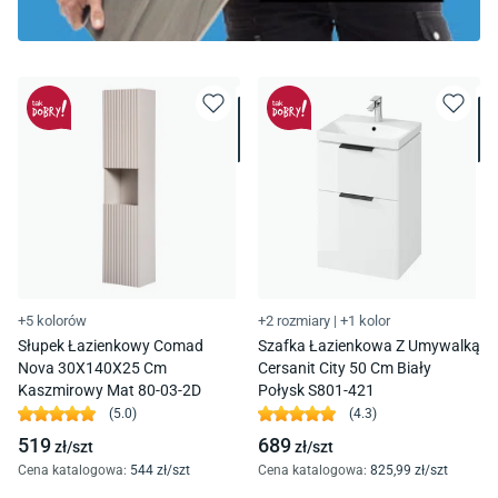
+5 kolorów
+2 rozmiary
|
+1 kolor
Słupek Łazienkowy Comad
Szafka Łazienkowa Z Umywalką
Nova 30X140X25 Cm
Cersanit City 50 Cm Biały
Kaszmirowy Mat 80-03-2D
Połysk S801-421
(
5.0
)
(
4.3
)
519
689
zł/
szt
zł/
szt
Cena katalogowa
:
544
zł/
szt
Cena katalogowa
:
825
,99
zł/
szt