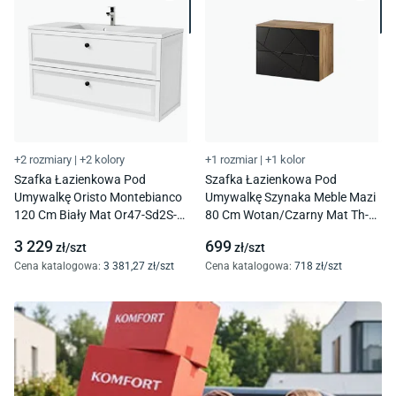
+2 rozmiary
|
+2 kolory
+1 rozmiar
|
+1 kolor
Szafka Łazienkowa Pod
Szafka Łazienkowa Pod
Umywalkę Oristo Montebianco
Umywalkę Szynaka Meble Mazi
120 Cm Biały Mat Or47-Sd2S-
80 Cm Wotan/Czarny Mat Th-
120-2
100-1842
3 229
699
zł/
szt
zł/
szt
Cena katalogowa
:
3 381
,27
zł/
szt
Cena katalogowa
:
718
zł/
szt