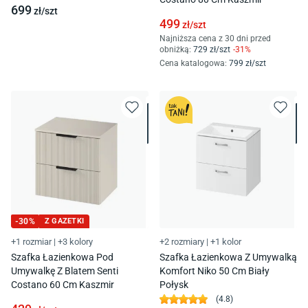
699
zł/
szt
499
zł/
szt
Najniższa cena z 30 dni przed
obniżką:
729
zł/
szt
-
31
%
Cena katalogowa
:
799
zł/
szt
-
30
%
Z GAZETKI
+1 rozmiar
|
+3 kolory
+2 rozmiary
|
+1 kolor
Szafka Łazienkowa Pod
Szafka Łazienkowa Z Umywalką
Umywalkę Z Blatem Senti
Komfort Niko 50 Cm Biały
Costano 60 Cm Kaszmir
Połysk
(
4.8
)