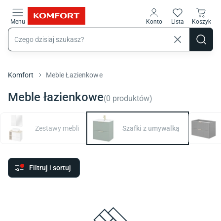
Przejdź do treści głównej
Menu
Konto
Lista
Koszyk
Komfort
Meble Łazienkowe
Meble łazienkowe
(
0
produktów
)
Zestawy mebli
Szafki z umywalką
Filtruj i sortuj