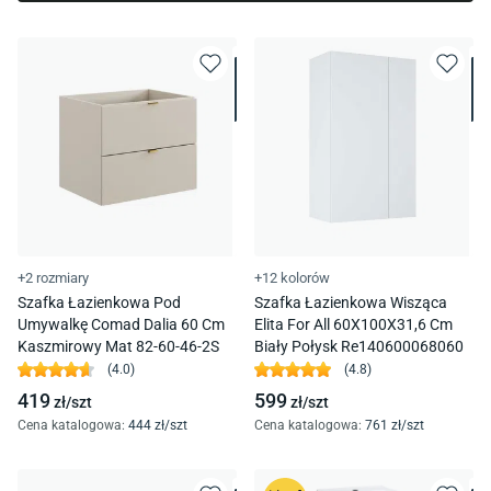
+2 rozmiary
+12 kolorów
Szafka Łazienkowa Pod
Szafka Łazienkowa Wisząca
Umywalkę Comad Dalia 60 Cm
Elita For All 60X100X31,6 Cm
Kaszmirowy Mat 82-60-46-2S
Biały Połysk Re140600068060
(
4.0
)
(
4.8
)
419
599
zł/
szt
zł/
szt
Cena katalogowa
:
444
zł/
szt
Cena katalogowa
:
761
zł/
szt