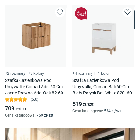
+2 rozmiary
|
+3 kolory
+4 rozmiary
|
+1 kolor
Szafka Łazienkowa Pod
Szafka Łazienkowa Pod
Umywalkę Comad Adel 60 Cm
Umywalkę Comad Bali 60 Cm
Jasne Drewno Adel Oak 82-60-
Biały Połysk Bali White 820 -60
B-2S
Cm Fsc
(
5.0
)
519
zł/
szt
709
zł/
szt
Cena katalogowa
:
534
zł/
szt
Cena katalogowa
:
759
zł/
szt