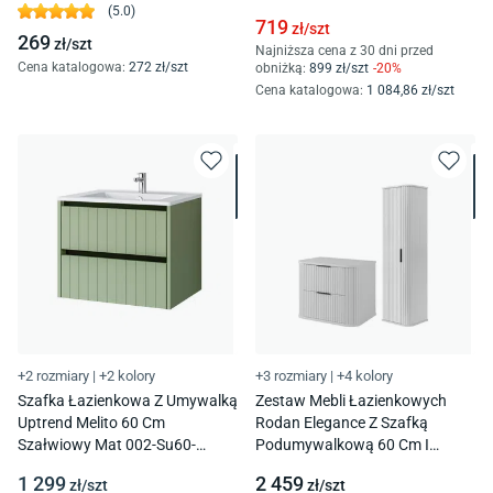
(
5.0
)
719
zł/
szt
269
zł/
szt
Najniższa cena z 30 dni przed
Cena katalogowa
:
272
zł/
szt
obniżką:
899
zł/
szt
-
20
%
Cena katalogowa
:
1 084
,86
zł/
szt
+2 rozmiary
|
+2 kolory
+3 rozmiary
|
+4 kolory
Szafka Łazienkowa Z Umywalką
Zestaw Mebli Łazienkowych
Uptrend Melito 60 Cm
Rodan Elegance Z Szafką
Szałwiowy Mat 002-Su60-
Podumywalkową 60 Cm I
03+Up4530-600
Słupkiem Biały
1 299
2 459
zł/
szt
zł/
szt