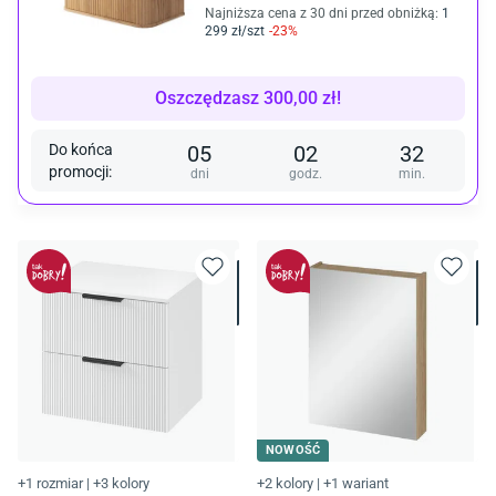
Najniższa cena z 30 dni przed obniżką:
1
299
zł/
szt
-
23
%
Oszczędzasz
300,00
zł
!
Do końca
05
02
32
promocji
:
dni
godz.
min.
NOWOŚĆ
+1 rozmiar
|
+3 kolory
+2 kolory
|
+1 wariant