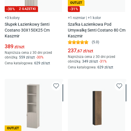
OUTLET
-
30
%
Z GAZETKI
-
31
%
+3 kolory
+1 rozmiar
|
+1 kolor
Słupek Łazienkowy Senti
Szafka Łazienkowa Pod
Costano 30X150X25 Cm
Umywalkę Senti Costano 80 Cm
Kaszmir
Kaszmir
(
5.0
)
389
zł/
szt
237
,67
zł/
szt
Najniższa cena z 30 dni przed
Najniższa cena z 30 dni przed
obniżką:
559
zł/
szt
-
30
%
obniżką:
349
zł/
szt
-
31
%
Cena katalogowa
:
629
zł/
szt
Cena katalogowa
:
629
zł/
szt
OUTLET