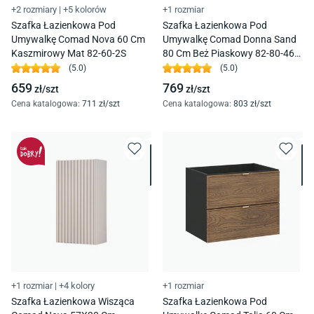
+2 rozmiary
|
+5 kolorów
+1 rozmiar
Szafka Łazienkowa Pod
Szafka Łazienkowa Pod
Umywalkę Comad Nova 60 Cm
Umywalkę Comad Donna Sand
Kaszmirowy Mat 82-60-2S
80 Cm Beż Piaskowy 82-80-46-
2S
(
5.0
)
(
5.0
)
659
769
zł/
szt
zł/
szt
Cena katalogowa
:
711
zł/
szt
Cena katalogowa
:
803
zł/
szt
+1 rozmiar
|
+4 kolory
+1 rozmiar
Szafka Łazienkowa Wisząca
Szafka Łazienkowa Pod