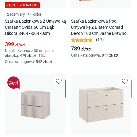
-
16
%
Z GAZETKI
+2 rozmiary
|
+1 kolor
Szafka Łazienkowa Z Umywalką
Szafka Łazienkowa Pod
Cersanit Ovida 50 Cm Dąb
Umywalkę Z Blatem Comad
Hikora S4047-004 -Dsm
Devon 100 Cm Jasne Drewno
Devon 823 -100 Cm Fsc
(
4.7
)
399
zł/
szt
789
zł/
szt
Najniższa cena z 30 dni przed
Cena katalogowa
:
811
zł/
szt
obniżką:
479
zł/
szt
-
16
%
Cena katalogowa
:
542
zł/
szt