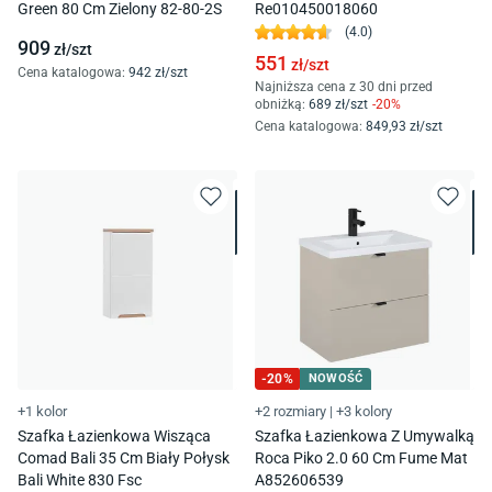
Green 80 Cm Zielony 82-80-2S
Re010450018060
(
4.0
)
909
zł/
szt
551
zł/
szt
Cena katalogowa
:
942
zł/
szt
Najniższa cena z 30 dni przed
obniżką:
689
zł/
szt
-
20
%
Cena katalogowa
:
849
,93
zł/
szt
-
20
%
NOWOŚĆ
+1 kolor
+2 rozmiary
|
+3 kolory
Szafka Łazienkowa Wisząca
Szafka Łazienkowa Z Umywalką
Comad Bali 35 Cm Biały Połysk
Roca Piko 2.0 60 Cm Fume Mat
Bali White 830 Fsc
A852606539