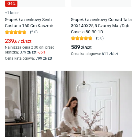
-
36
%
+1 kolor
Słupek Łazienkowy Senti
Słupek Łazienkowy Comad Talia
Costano 160 Cm Kaszmir
30X140X25,5 Czarny Mat/Dąb
Casella 80-30-1D
(
5.0
)
(
5.0
)
239
,67
zł/
szt
589
zł/
szt
Najniższa cena z 30 dni przed
obniżką:
379
zł/
szt
-
36
%
Cena katalogowa
:
611
zł/
szt
Cena katalogowa
:
799
zł/
szt