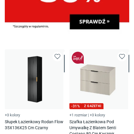
-
31
%
Z GAZETKI
+3 kolory
+1 rozmiar
|
+3 kolory
Słupek Łazienkowy Rodan Flow
Szafka Łazienkowa Pod
35X136X25 Cm Czarny
Umywalkę Z Blatem Senti
Costano 80 Cm Kaszmir