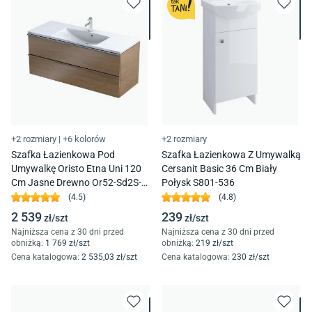
+2 rozmiary
|
+6 kolorów
+2 rozmiary
Szafka Łazienkowa Pod
Szafka Łazienkowa Z Umywalką
Umywalkę Oristo Etna Uni 120
Cersanit Basic 36 Cm Biały
Cm Jasne Drewno Or52-Sd2S-
Połysk S801-536
120-78
(
4.5
)
(
4.8
)
2 539
239
zł/
szt
zł/
szt
Najniższa cena z 30 dni przed
Najniższa cena z 30 dni przed
obniżką:
1 769
zł/
szt
obniżką:
219
zł/
szt
Cena katalogowa
:
2 535
,03
zł/
szt
Cena katalogowa
:
230
zł/
szt