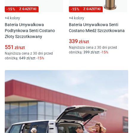
-
15
%
Z GAZETKI
-
15
%
Z GAZETKI
+4 kolory
+4 kolory
Bateria Umywalkowa
Bateria Umywalkowa Senti
Podtynkowa Senti Costano
Costano Miedź Szczotkowana
Złoty Szczotkowany
339
zł/
szt
551
zł/
szt
Najniższa cena z 30 dni przed
obniżką:
399
zł/
szt
-
15
%
Najniższa cena z 30 dni przed
obniżką:
649
zł/
szt
-
15
%