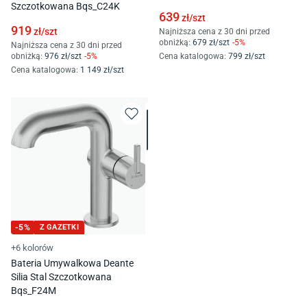
Szczotkowana Bqs_C24K
639
zł/
szt
919
zł/
szt
Najniższa cena z 30 dni przed
obniżką:
679
zł/
szt
-
5
%
Najniższa cena z 30 dni przed
obniżką:
976
zł/
szt
-
5
%
Cena katalogowa
:
799
zł/
szt
Cena katalogowa
:
1 149
zł/
szt
-
5
%
Z GAZETKI
+6 kolorów
Bateria Umywalkowa Deante
Silia Stal Szczotkowana
Bqs_F24M