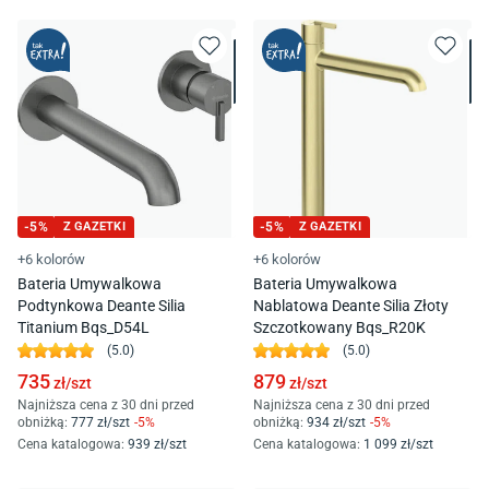
-
5
%
Z GAZETKI
-
5
%
Z GAZETKI
+6 kolorów
+6 kolorów
Bateria Umywalkowa
Bateria Umywalkowa
Podtynkowa Deante Silia
Nablatowa Deante Silia Złoty
Titanium Bqs_D54L
Szczotkowany Bqs_R20K
(
5.0
)
(
5.0
)
735
879
zł/
szt
zł/
szt
Najniższa cena z 30 dni przed
Najniższa cena z 30 dni przed
obniżką:
777
zł/
szt
-
5
%
obniżką:
934
zł/
szt
-
5
%
Cena katalogowa
:
939
zł/
szt
Cena katalogowa
:
1 099
zł/
szt