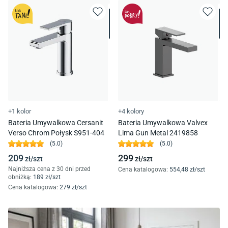
+1 kolor
+4 kolory
Bateria Umywalkowa Cersanit
Bateria Umywalkowa Valvex
Verso Chrom Połysk S951-404
Lima Gun Metal 2419858
(
5.0
)
(
5.0
)
209
299
zł/
szt
zł/
szt
Najniższa cena z 30 dni przed
Cena katalogowa
:
554
,48
zł/
szt
obniżką:
189
zł/
szt
Cena katalogowa
:
279
zł/
szt