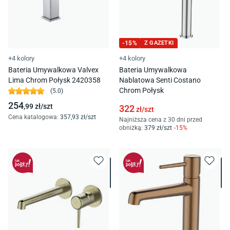
-
15
%
Z GAZETKI
+4 kolory
+4 kolory
Bateria Umywalkowa Valvex
Bateria Umywalkowa
Lima Chrom Połysk 2420358
Nablatowa Senti Costano
Chrom Połysk
(
5.0
)
254
,99
zł/
szt
322
zł/
szt
Cena katalogowa
:
357
,93
zł/
szt
Najniższa cena z 30 dni przed
obniżką:
379
zł/
szt
-
15
%