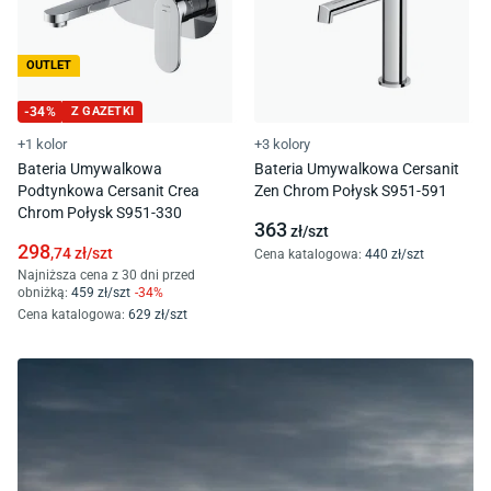
OUTLET
-
34
%
Z GAZETKI
+1 kolor
+3 kolory
Bateria Umywalkowa
Bateria Umywalkowa Cersanit
Podtynkowa Cersanit Crea
Zen Chrom Połysk S951-591
Chrom Połysk S951-330
363
zł/
szt
298
,74
zł/
szt
Cena katalogowa
:
440
zł/
szt
Najniższa cena z 30 dni przed
obniżką:
459
zł/
szt
-
34
%
Cena katalogowa
:
629
zł/
szt