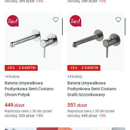
obniżką:
399
zł/
szt
-
15
%
obniżką:
399
zł/
szt
-
15
%
-
15
%
Z GAZETKI
-
15
%
Z GAZETKI
+4 kolory
+4 kolory
Bateria Umywalkowa
Bateria Umywalkowa
Podtynkowa Senti Costano
Podtynkowa Senti Costano
Chrom Połysk
Grafit Szczotkowany
449
551
zł/
szt
zł/
szt
Najniższa cena z 30 dni przed
Najniższa cena z 30 dni przed
obniżką:
529
zł/
szt
-
15
%
obniżką:
649
zł/
szt
-
15
%