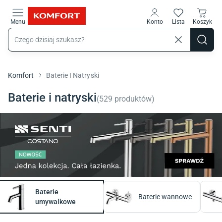
Przejdź do treści głównej
Menu
Konto
Lista
Koszyk
Komfort
Baterie I Natryski
Baterie i natryski
(
529
produktów
)
Baterie
Baterie wannowe
umywalkowe