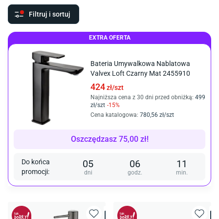
Filtruj i sortuj
EXTRA OFERTA
Bateria Umywalkowa Nablatowa
Valvex Loft Czarny Mat 2455910
424
zł/
szt
Najniższa cena z 30 dni przed obniżką:
499
zł/
szt
-
15
%
Cena katalogowa
:
780
,56
zł/
szt
Oszczędzasz
75,00
zł
!
Do końca
05
06
11
promocji
:
dni
godz.
min.