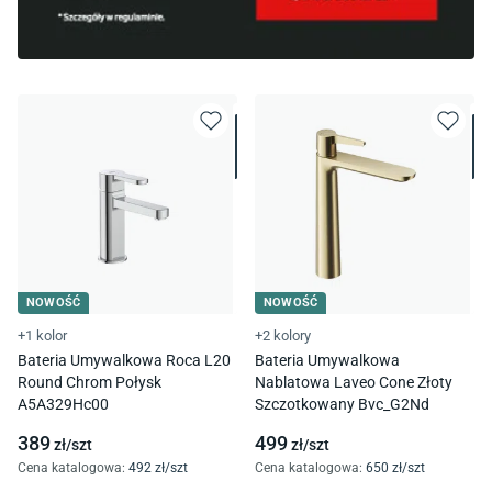
NOWOŚĆ
NOWOŚĆ
+1 kolor
+2 kolory
Bateria Umywalkowa Roca L20
Bateria Umywalkowa
Round Chrom Połysk
Nablatowa Laveo Cone Złoty
A5A329Hc00
Szczotkowany Bvc_G2Nd
389
499
zł/
szt
zł/
szt
Cena katalogowa
:
492
zł/
szt
Cena katalogowa
:
650
zł/
szt