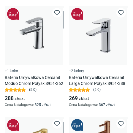
+1 kolor
+2 kolory
Bateria Umywalkowa Cersanit
Bateria Umywalkowa Cersanit
Moduo Chrom Połysk S951-362
Larga Chrom Połysk S951-388
(
5.0
)
(
5.0
)
288
269
zł/
szt
zł/
szt
Cena katalogowa
:
325
zł/
szt
Cena katalogowa
:
367
zł/
szt