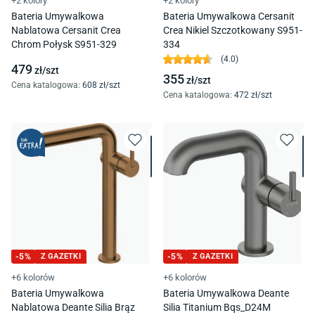
+2 kolory
+2 kolory
Bateria Umywalkowa
Bateria Umywalkowa Cersanit
Nablatowa Cersanit Crea
Crea Nikiel Szczotkowany S951-
Chrom Połysk S951-329
334
(
4.0
)
479
zł/
szt
355
zł/
szt
Cena katalogowa
:
608
zł/
szt
Cena katalogowa
:
472
zł/
szt
-
5
%
Z GAZETKI
-
5
%
Z GAZETKI
+6 kolorów
+6 kolorów
Bateria Umywalkowa
Bateria Umywalkowa Deante
Nablatowa Deante Silia Brąz
Silia Titanium Bqs_D24M