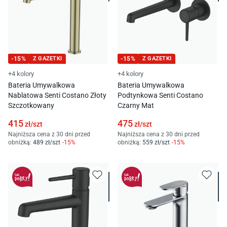
-
15
%
Z GAZETKI
-
15
%
Z GAZETKI
+4 kolory
+4 kolory
Bateria Umywalkowa
Bateria Umywalkowa
Nablatowa Senti Costano Złoty
Podtynkowa Senti Costano
Szczotkowany
Czarny Mat
415
475
zł/
szt
zł/
szt
Najniższa cena z 30 dni przed
Najniższa cena z 30 dni przed
obniżką:
489
zł/
szt
-
15
%
obniżką:
559
zł/
szt
-
15
%