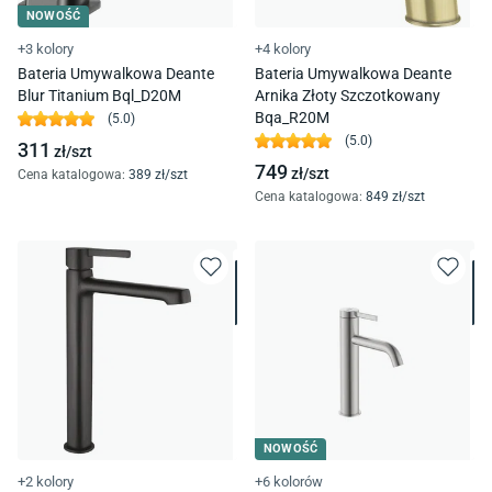
NOWOŚĆ
+3 kolory
+4 kolory
Bateria Umywalkowa Deante
Bateria Umywalkowa Deante
Blur Titanium Bql_D20M
Arnika Złoty Szczotkowany
Bqa_R20M
(
5.0
)
(
5.0
)
311
zł/
szt
749
zł/
szt
Cena katalogowa
:
389
zł/
szt
Cena katalogowa
:
849
zł/
szt
NOWOŚĆ
+2 kolory
+6 kolorów