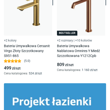
BESTSELLER
+2 kolory
+2 rozmiary
|
+10 kolorów
Bateria Umywalkowa Cersanit
Bateria Umywalkowa
Virgo Złoty Szczotkowany
Nablatowa Omnires Y Miedź
S951-865
Szczotkowana Y1212Cpb
(
5.0
)
809
zł/
szt
499
zł/
szt
Cena katalogowa
:
1 160
zł/
szt
Cena katalogowa
:
524
zł/
szt