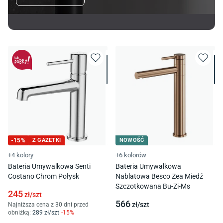
-
15
%
Z GAZETKI
NOWOŚĆ
+4 kolory
+6 kolorów
Bateria Umywalkowa Senti
Bateria Umywalkowa
Costano Chrom Połysk
Nablatowa Besco Zea Miedź
Szczotkowana Bu-Zi-Ms
245
zł/
szt
566
zł/
szt
Najniższa cena z 30 dni przed
obniżką:
289
zł/
szt
-
15
%