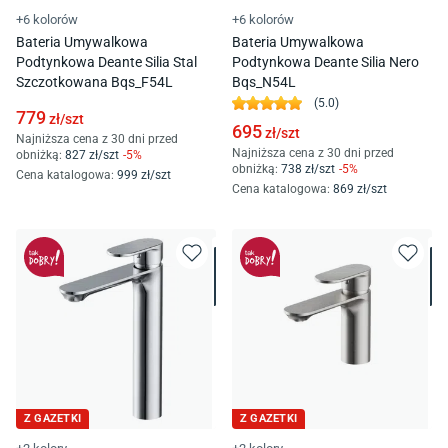
+6 kolorów
+6 kolorów
Bateria Umywalkowa
Bateria Umywalkowa
Podtynkowa Deante Silia Stal
Podtynkowa Deante Silia Nero
Szczotkowana Bqs_F54L
Bqs_N54L
(
5.0
)
779
zł/
szt
695
zł/
szt
Najniższa cena z 30 dni przed
Najniższa cena z 30 dni przed
obniżką:
827
zł/
szt
-
5
%
obniżką:
738
zł/
szt
-
5
%
Cena katalogowa
:
999
zł/
szt
Cena katalogowa
:
869
zł/
szt
Z GAZETKI
Z GAZETKI