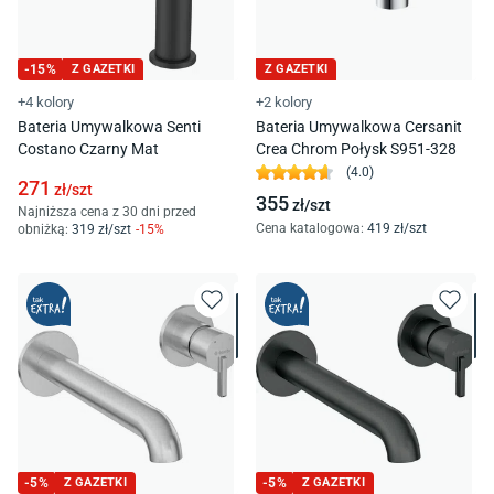
-
15
%
Z GAZETKI
Z GAZETKI
+4 kolory
+2 kolory
Bateria Umywalkowa Senti
Bateria Umywalkowa Cersanit
Costano Czarny Mat
Crea Chrom Połysk S951-328
(
4.0
)
271
zł/
szt
355
zł/
szt
Najniższa cena z 30 dni przed
Cena katalogowa
:
419
zł/
szt
obniżką:
319
zł/
szt
-
15
%
-
5
%
Z GAZETKI
-
5
%
Z GAZETKI