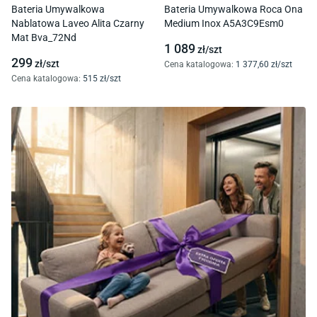
Bateria Umywalkowa
Bateria Umywalkowa Roca Ona
Nablatowa Laveo Alita Czarny
Medium Inox A5A3C9Esm0
Mat Bva_72Nd
1 089
zł/
szt
299
zł/
szt
Cena katalogowa
:
1 377
,60
zł/
szt
Cena katalogowa
:
515
zł/
szt