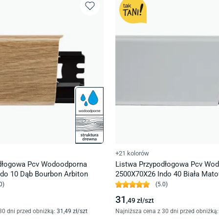
+21 kolorów
odłogowa Pcv Wodoodporna
Listwa Przypodłogowa Pcv Wo
do 10 Dąb Bourbon Arbiton
2500X70X26 Indo 40 Biała Mato
0
)
(
5.0
)
31
,49
zł/
szt
30 dni przed obniżką:
31
,49
zł/
szt
Najniższa cena z 30 dni przed obniżką: