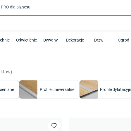
t PRO
dla biznesu
chnie
Oświetlenie
Dywany
Dekoracje
Drzwi
Ogród
uktów
)
pieniane
Profile uniwersalne
Profile dylatacyj