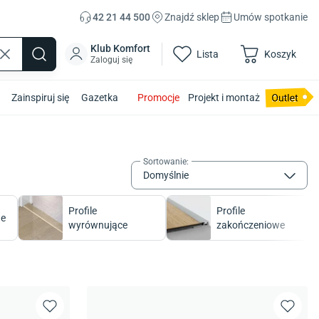
42 21 44 500
Znajdź sklep
Umów spotkanie
Klub Komfort
Lista
Koszyk
Zaloguj się
Zainspiruj się
Gazetka
Promocje
Projekt i montaż
Sortowanie
:
Domyślnie
Profile
Profile
ne
wyrównujące
zakończeniowe