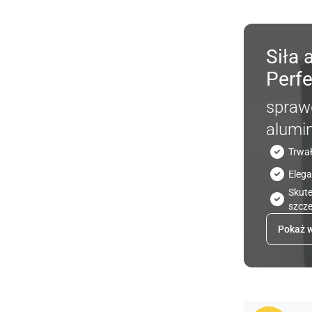
Siła 
Perfe
sprawd
alumi
Trwał
Eleg
Skut
szcze
Pokaż w