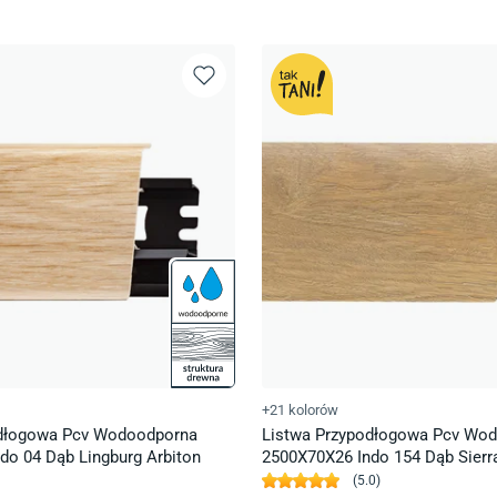
+21 kolorów
odłogowa Pcv Wodoodporna
Listwa Przypodłogowa Pcv Wo
do 04 Dąb Lingburg Arbiton
2500X70X26 Indo 154 Dąb Sierr
(
5.0
)