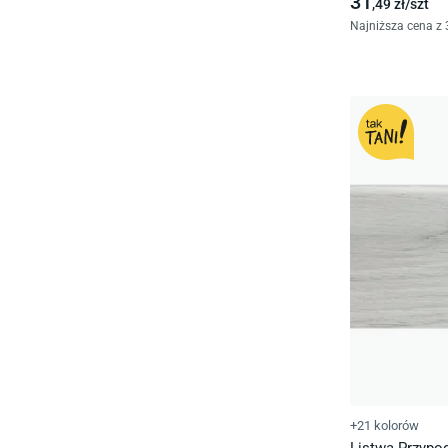
31
,49
zł/
szt
Najniższa cena z 
+21 kolorów