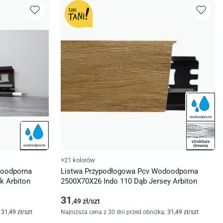
+21 kolorów
doodporna
Listwa Przypodłogowa Pcv Wodoodporna
k Arbiton
2500X70X26 Indo 110 Dąb Jersey Arbiton
31
,49
zł/
szt
31
,49
zł/
szt
Najniższa cena z 30 dni przed obniżką:
31
,49
zł/
szt