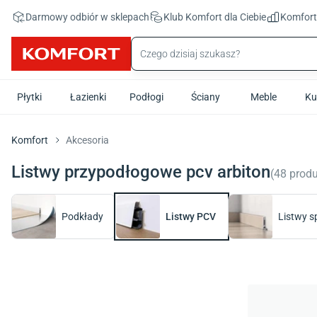
Przejdź do treści głównej
Darmowy odbiór w sklepach
Klub Komfort
dla Ciebie
Komfor
Płytki
Łazienki
Podłogi
Ściany
Meble
Ku
Komfort
Akcesoria
Listwy przypodłogowe pcv arbiton
(
48
prod
Podkłady
Listwy PCV
Listwy s