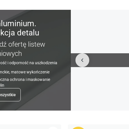
aluminium.
kcja detalu
ź ofertę listew
niowych
ość i odporność na uszkodzenia
anckie, matowe wykończenie
eczna ochrona i maskowanie
lin
szystkie