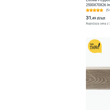
Listwa Przyp
2500X70X26 In
(
5.
31
,49
zł/
szt
Najniższa cena z 