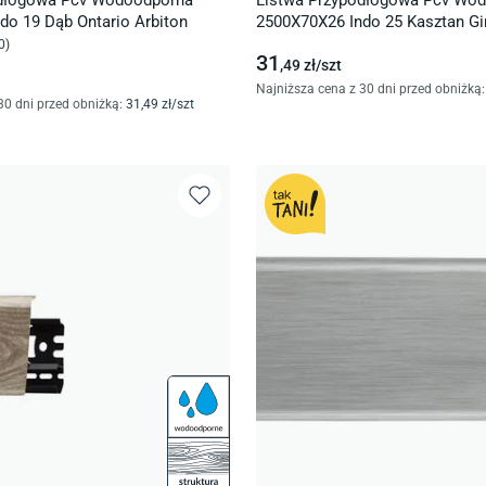
odłogowa Pcv Wodoodporna
Listwa Przypodłogowa Pcv Wo
do 19 Dąb Ontario Arbiton
2500X70X26 Indo 25 Kasztan Gi
0
)
31
,49
zł/
szt
Najniższa cena z 30 dni przed obniżką:
30 dni przed obniżką:
31
,49
zł/
szt