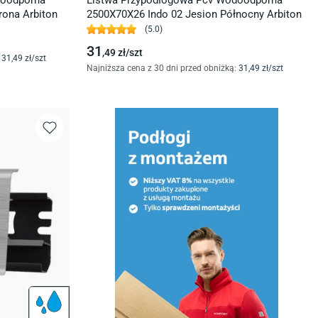
doodporna
Listwa Przypodłogowa Pcv Wodoodporna
rona Arbiton
2500X70X26 Indo 02 Jesion Północny Arbiton
(
5.0
)
31
,49
zł/
szt
31
,49
zł/
szt
Najniższa cena z 30 dni przed obniżką:
31
,49
zł/
szt