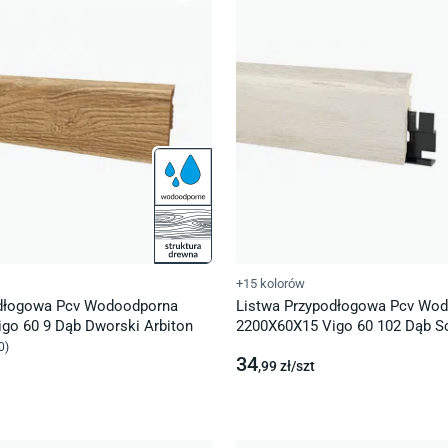
+15 kolorów
odłogowa Pcv Wodoodporna
Listwa Przypodłogowa Pcv Wo
go 60 9 Dąb Dworski Arbiton
2200X60X15 Vigo 60 102 Dąb S
Arbiton
0
)
34
,99
zł/
szt