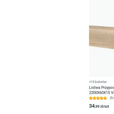
+15 kolorów
Listwa Przyp
2200X60X15 Vi
(
5.
34
,99
zł/
szt