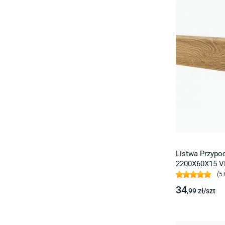
Listwa Przyp
2200X60X15 Vi
(
5.
34
,99
zł/
szt