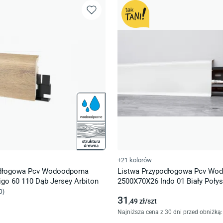
+21 kolorów
odłogowa Pcv Wodoodporna
Listwa Przypodłogowa Pcv Wo
go 60 110 Dąb Jersey Arbiton
2500X70X26 Indo 01 Biały Połys
0
)
31
,49
zł/
szt
Najniższa cena z 30 dni przed obniżką: