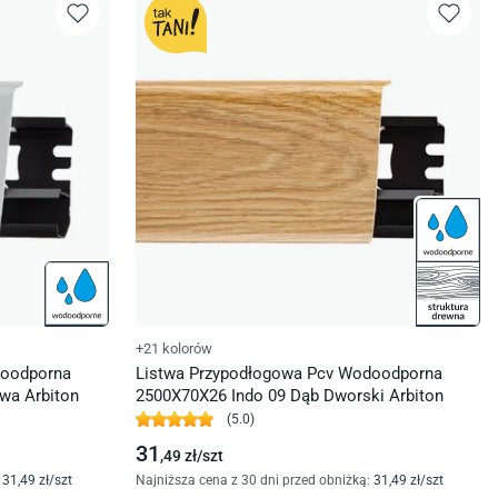
+21 kolorów
doodporna
Listwa Przypodłogowa Pcv Wodoodporna
wa Arbiton
2500X70X26 Indo 09 Dąb Dworski Arbiton
(
5.0
)
31
,49
zł/
szt
31
,49
zł/
szt
Najniższa cena z 30 dni przed obniżką:
31
,49
zł/
szt