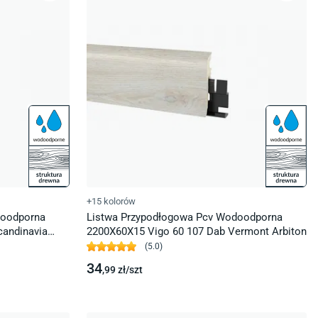
+15 kolorów
doodporna
Listwa Przypodłogowa Pcv Wodoodporna
candinavia
2200X60X15 Vigo 60 107 Dab Vermont Arbiton
(
5.0
)
34
,99
zł/
szt