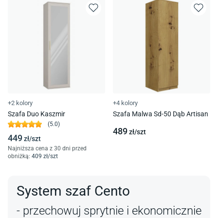
+2 kolory
+4 kolory
Szafa Duo Kaszmir
Szafa Malwa Sd-50 Dąb Artisan
(
5.0
)
489
zł/
szt
449
zł/
szt
Najniższa cena z 30 dni przed
obniżką:
409
zł/
szt
System szaf Cento
- przechowuj sprytnie i ekonomicznie