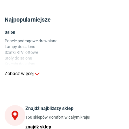
Najpopularniejsze
Salon
Panele podłogowe drewniane
Lampy do salonu
Szafki RTV loftowe
Stoły do salonu
Krzesła do salonu
Komody do salonu
Zobacz więcej
Kuchnia
Stoły do kuchni
Krzesła do kuchni
Szafki kuchenne stojące (dolne)
Znajdź najbliższy sklep
Szafki kuchenne wiszące (górne)
Szafki pod zlewozmywak
150 sklepów Komfort w całym kraju!
Blaty kuchenne laminowane
znajdź sklep