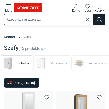
Przejdź do treści głównej
Menu
Konto
Lista
Koszyk
Komfort
Szafy
Szafy
(
15
produktów
)
Uchylne
Przesuwne
Akcesoria do
Filtruj i sortuj