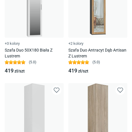
+3 kolory
+2 kolory
Szafa Duo 50X180 Biała Z
Szafa Duo Antracyt Dąb Artisan
Lustrem
Z Lustrem
(
5.0
)
(
5.0
)
419
419
zł/
szt
zł/
szt