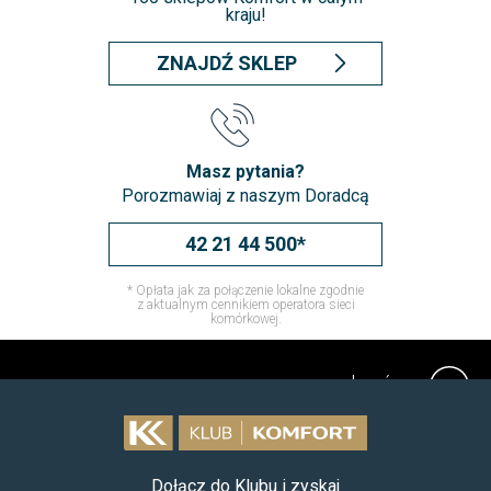
kraju!
ZNAJDŹ SKLEP
Masz pytania?
Porozmawiaj z naszym Doradcą
42 21 44 500*
* Opłata jak za połączenie lokalne zgodnie
z aktualnym cennikiem operatora sieci
komórkowej.
do góry
Dołącz do Klubu i zyskaj