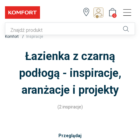
0
Z Klubem zyskujesz!
0
Komfort
Inspiracje
Zapisz się lub zaloguj
Łazienka z czarną
podłogą - inspiracje,
aranżacje i projekty
(2 inspiracje)
Przeglądaj