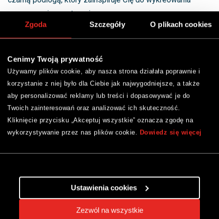
wymarzonej przestrzeni.
Zgoda
Szczegóły
O plikach cookies
Kontrast w łazience – biała łazienka z czarną
podłogą
Cenimy Twoją prywatność
Używamy plików cookie, aby nasza strona działała poprawnie i
Marzysz o łazience, która emanuje czystością i elegancją?
korzystanie z niej było dla Ciebie jak najwygodniejsze, a także
aby personalizować reklamy lub treści i dopasowywać je do
Biała łazienka z czarną podłogą to idealne rozwiązanie dla
Twoich zainteresowań oraz analizować ich skuteczność.
Ciebie. Ta ponadczasowa i uniwersalna kombinacja kolorów
Kliknięcie przycisku „Akceptuj wszystkie” oznacza zgodę na
tworzy niesamowity kontrast, który przyciąga wzrok i
wykorzystywanie przez nas plików cookie.
Dowiedz się więcej
nadaje przestrzeni wyjątkowego charakteru.
Biała łazienka z czarną podłogą to rozwiązanie nie tylko
efektowne wizualnie, ale także praktyczne. Biały kolor
Ustawienia cookies
nadaje łazience wrażenie czystości i świeżości, podczas
gdy czarna podłoga dodaje jej elegancji i wyrafinowania.
Zezwól na wszystkie