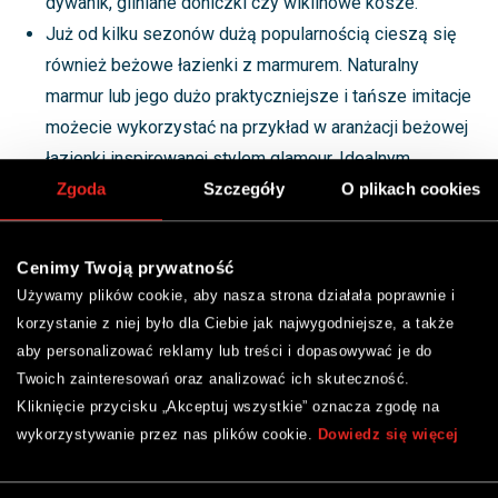
dywanik, gliniane doniczki czy wiklinowe kosze.
Już od kilku sezonów dużą popularnością cieszą się
również beżowe łazienki z marmurem. Naturalny
marmur lub jego dużo praktyczniejsze i tańsze imitacje
możecie wykorzystać na przykład w aranżacji beżowej
łazienki inspirowanej stylem glamour. Idealnym
uzupełnieniem takiej aranżacji będzie kilka dodatków w
Zgoda
Szczegóły
O plikach cookies
kolorze złotym. Łazienka beżowy marmur może
sprawdzić się również w przypadku aranżacji
Cenimy Twoją prywatność
inspirowanej stylem nowoczesnym.
Używamy plików cookie, aby nasza strona działała poprawnie i
Wykorzystanie koloru beżowego w łazienkach
korzystanie z niej było dla Ciebie jak najwygodniejsze, a także
inspirowanych stylem loftowym może się na pierwszy
aby personalizować reklamy lub treści i dopasowywać je do
rzut oka wydawać dziwnym pomysłem. Jest jednak
Twoich zainteresowań oraz analizować ich skuteczność.
kilka odcieni tego koloru, które świetnie odnajdą się w
Kliknięcie przycisku „Akceptuj wszystkie” oznacza zgodę na
wykorzystywanie przez nas plików cookie.
Dowiedz się więcej
ramach tego architektonicznego trendu. Są to na
przykład kolory taupe czy greige, czyli odcienie beżu z