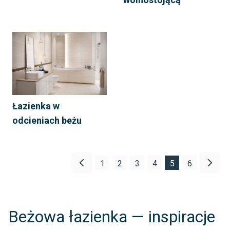
Łazienka w
odcieniach beżu
1
2
3
4
5
6
Beżowa łazienka — inspiracje