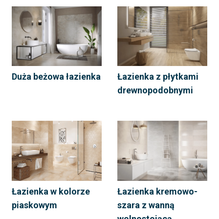
Duża beżowa łazienka
Łazienka z płytkami
drewnopodobnymi
Łazienka w kolorze
Łazienka kremowo-
piaskowym
szara z wanną
wolnostojącą