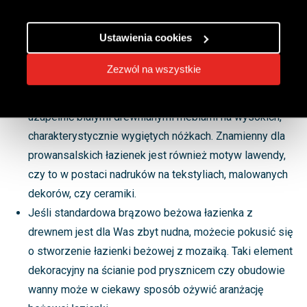
dodatkiem szarości. W loftowej łazience te warianty
beżu możecie połączyć na przykład z płytkami
Ustawienia cookies
imitującymi beton.
Beż idealnie odnajdzie się także w łazienkach
Zezwól na wszystkie
inspirowanych stylem prowansalskim. Taką
prowansalską łazienkę z beżowymi płytkami możecie
uzupełnić białymi drewnianymi meblami na wysokich,
charakterystycznie wygiętych nóżkach. Znamienny dla
prowansalskich łazienek jest również motyw lawendy,
czy to w postaci nadruków na tekstyliach, malowanych
dekorów, czy ceramiki.
Jeśli standardowa brązowo beżowa łazienka z
drewnem jest dla Was zbyt nudna, możecie pokusić się
o stworzenie łazienki beżowej z mozaiką. Taki element
dekoracyjny na ścianie pod prysznicem czy obudowie
wanny może w ciekawy sposób ożywić aranżację