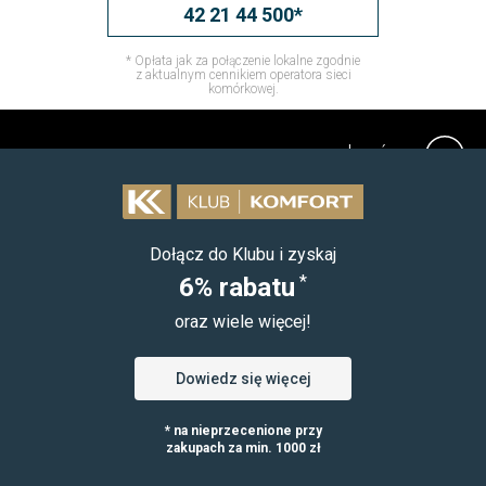
42 21 44 500*
* Opłata jak za połączenie lokalne zgodnie
z aktualnym cennikiem operatora sieci
komórkowej.
do góry
Dołącz do Klubu i zyskaj
*
6% rabatu
oraz wiele więcej!
Dowiedz się więcej
* na nieprzecenione przy
zakupach za min. 1000 zł