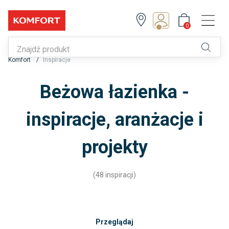
0
Z Klubem zyskujesz!
0
Komfort
Inspiracje
Zapisz się lub zaloguj
Beżowa łazienka -
inspiracje, aranżacje i
projekty
(48 inspiracji)
Przeglądaj