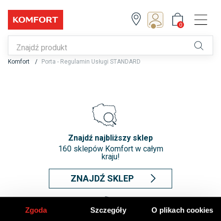
0
Z Klubem zyskujesz!
0
Zapisz się lub zaloguj
Komfort
Porta - Regulamin Usługi STANDARD
Znajdź najbliższy sklep
160 sklepów Komfort w całym
kraju!
ZNAJDŹ SKLEP
Zgoda
Szczegóły
O plikach cookies