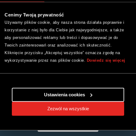
Masz pytania?
Porozmawiaj z naszym Doradcą
Cenimy Twoją prywatność
Używamy plików cookie, aby nasza strona działała poprawnie i
42 21 44 500*
korzystanie z niej było dla Ciebie jak najwygodniejsze, a także
* Opłata jak za połączenie lokalne zgodnie
aby personalizować reklamy lub treści i dopasowywać je do
z aktualnym cennikiem operatora sieci
komórkowej.
Twoich zainteresowań oraz analizować ich skuteczność.
Kliknięcie przycisku „Akceptuj wszystkie” oznacza zgodę na
wykorzystywanie przez nas plików cookie.
Dowiedz się więcej
do góry
Dołącz do Klubu i zyskaj
Ustawienia cookies
*
6% rabatu
Zezwól na wszystkie
oraz wiele więcej!
Dowiedz się więcej